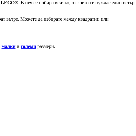
я
LEGO®
. В нея се побира всичко, от което се нуждае един остър
ерат вътре. Можете да избирате между квадратни или
у
малки
и
големи
размери.