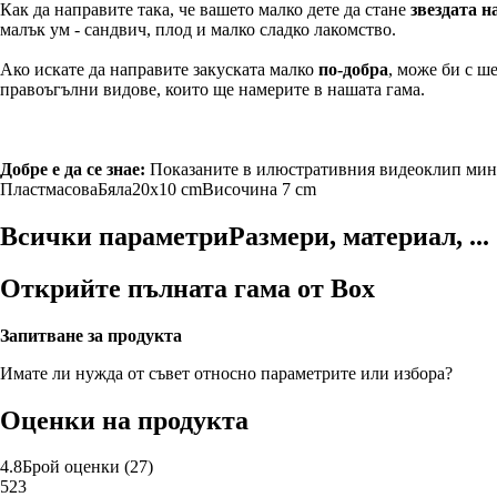
Как да направите така, че вашето малко дете да стане
звездата н
малък ум - сандвич, плод и малко сладко лакомство.
Ако искате да направите закуската малко
по-добра
, може би с ш
правоъгълни видове, които ще намерите в нашата гама.
Добре е да се знае:
Показаните в илюстративния видеоклип мини
Пластмасова
Бяла
20x10 cm
Височина 7 cm
Всички параметри
Размери, материал, ...
Открийте пълната гама от Box
Запитване за продукта
Имате ли нужда от съвет относно параметрите или избора?
Оценки на продукта
4.8
Брой оценки
(
27
)
5
23