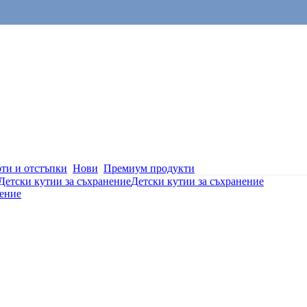
ти и отстъпки
Нови
Премиум продукти
Детски кутии за съхранение
Детски кутии за съхранение
нение