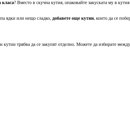
а класа
? Вместо в скучна кутия, опаковайте закуската му в кути
епа ядки или нещо сладко,
добавете още кутии
, които да се поб
 кутии трябва да се закупят отделно. Можете да избирате межд