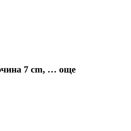
очина 7 cm
, …
още