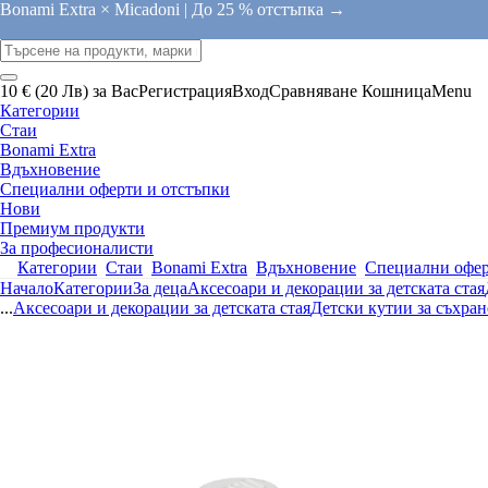
Bonami Extra × Micadoni |
До 25 % отстъпка →
10 € (20 Лв) за Вас
Регистрация
Вход
Сравняване
Кошница
Menu
Категории
Стаи
Bonami Extra
Вдъхновение
Специални оферти и отстъпки
Нови
Премиум продукти
За професионалисти
Категории
Стаи
Bonami Extra
Вдъхновение
Специални офер
Начало
Категории
За деца
Аксесоари и декорации за детската стая
...
Аксесоари и декорации за детската стая
Детски кутии за съхра