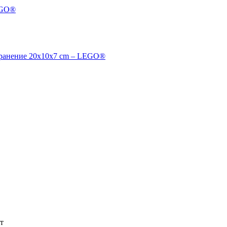
LEGO®
ъхранение 20x10x7 cm – LEGO®
т