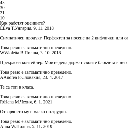
4
3
3
0
2
1
1
0
Как работят оценките?
É
Éva T.
Унгария
,
9. 11. 2018
Симпатичен продукт. Перфектен за носене на 2 кифлички или сан
Това ревю е автоматично преведено.
W
Wioletta B.
Полша
,
3. 10. 2018
Прекрасен контейнер. Моите деца държат своите блокчета в него
Това ревю е автоматично преведено.
A
Andrea F.
Словакия
,
23. 4. 2017
Те са топ в класа.
Това ревю е автоматично преведено.
Růžena M.
Чехия
,
6. 1. 2021
Отварянето му е малко по-трудно.
Това ревю е автоматично преведено.
Anna W.
Полша
,
5. 11. 2019