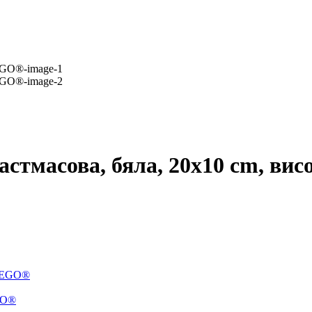
астмасова, бяла, 20x10 cm, вис
 LEGO®
EGO®