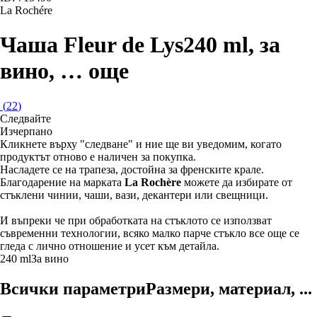
La Rochére
Чаша Fleur de Lys
240 ml, за
вино
, …
още
(
22
)
Следвайте
Изчерпанo
Кликнете върху "следване" и ние ще ви уведомим, когато
продуктът отново е наличен за покупка.
Насладете се на трапеза, достойна за френските крале.
Благодарение на марката
La Rochère
можете да избирате от
стъклени чинии, чаши, вази, декантери или свещници.
И въпреки че при обработката на стъклото се използват
съвременни технологии, всяко малко парче стъкло все още се
гледа с лично отношение и усет към детайла.
240 ml
За вино
Всички параметри
Размери, материал, ...