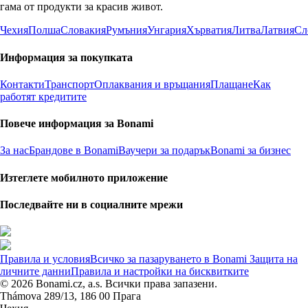
гама от продукти за красив живот.
Чехия
Полша
Словакия
Румъния
Унгария
Хърватия
Литва
Латвия
Сл
Информация за покупката
Контакти
Транспорт
Оплаквания и връщания
Плащане
Как
работят кредитите
Повече информация за Bonami
За нас
Брандове в Bonami
Ваучери за подарък
Bonami за бизнес
Изтеглете мобилното приложение
Последвайте ни в социалните мрежи
Правила и условия
Всичко за пазаруването в Bonami
Защита на
личните данни
Правила и настройки на бисквитките
© 2026 Bonami.cz, a.s. Всички права запазени.
Thámova 289/13, 186 00 Прага