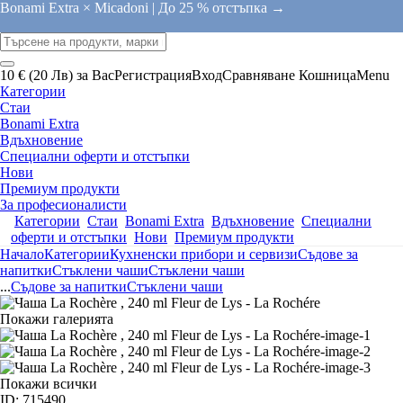
Bonami Extra × Micadoni |
До 25 % отстъпка →
10 € (20 Лв) за Вас
Регистрация
Вход
Сравняване
Кошница
Menu
Категории
Стаи
Bonami Extra
Вдъхновение
Специални оферти и отстъпки
Нови
Премиум продукти
За професионалисти
Категории
Стаи
Bonami Extra
Вдъхновение
Специални
оферти и отстъпки
Нови
Премиум продукти
Начало
Категории
Кухненски прибори и сервизи
Съдове за
напитки
Стъклени чаши
Стъклени чаши
...
Съдове за напитки
Стъклени чаши
Покажи галерията
Покажи всички
ID: 715490