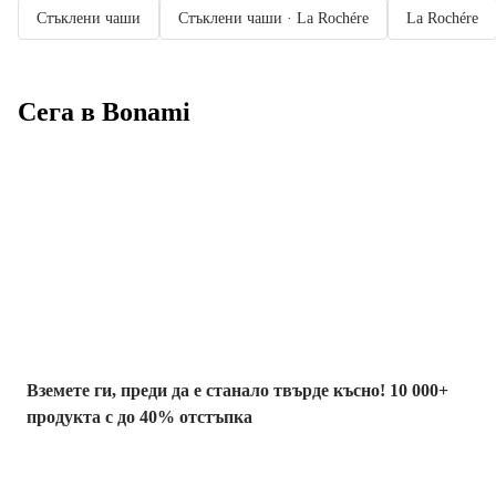
Стъклени чаши
Стъклени чаши · La Rochére
La Rochére
Сега в Bonami
Summer Sale до
-40%
Вземете ги, преди да е станало твърде късно! 10 000+
продукта с до 40% отстъпка
Градина с