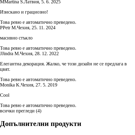
M
Martina S.
Латвия
,
5. 6. 2025
Изискано и грациозно!
Това ревю е автоматично преведено.
P
Petr M.
Чехия
,
25. 11. 2024
масивно стъкло
Това ревю е автоматично преведено.
J
Jindra M.
Чехия
,
28. 12. 2022
Елегантна декорация. Жалко, че този дизайн не се предлага в
цвят.
Това ревю е автоматично преведено.
Monika K.
Чехия
,
27. 5. 2019
Cool
Това ревю е автоматично преведено.
всички прегледи
(
4
)
Допълнителни продукти