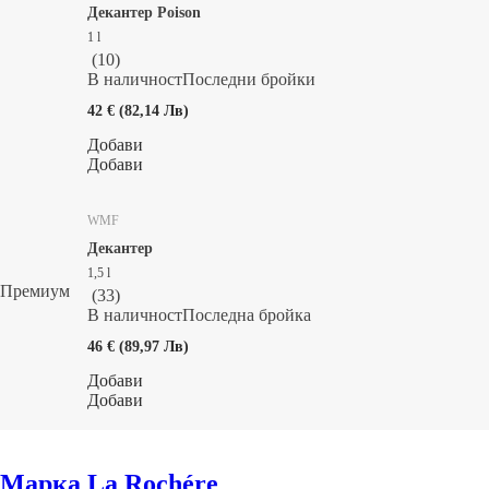
Декантер Poison
1 l
(
10
)
В наличност
Последни бройки
42 € (82,14 Лв)
Добави
Добави
WMF
Декантер
1,5 l
Премиум
(
33
)
В наличност
Последна бройка
46 € (89,97 Лв)
Добави
Добави
Марка La Rochére