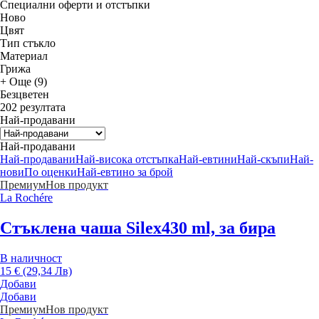
Специални оферти и отстъпки
Новo
Цвят
Тип стъкло
Материал
Грижа
+ Още (9)
Безцветен
202 резултата
Най-продавани
Най-продавани
Най-продавани
Най-висока отстъпка
Най-евтини
Най-скъпи
Най-
нови
По оценки
Най-евтино за брой
Премиум
Нов продукт
La Rochére
Стъклена чаша Silex
430 ml, за бира
В наличност
15 € (29,34 Лв)
Добави
Добави
Премиум
Нов продукт