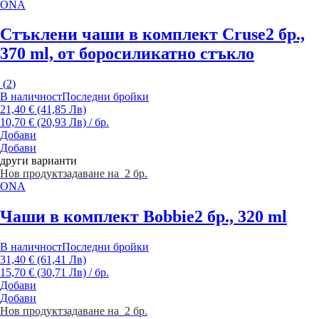
ONA
Стъклени чаши в комплект Cruse
2 бр.,
370 ml, от боросиликатно стъкло
(
2
)
В наличност
Последни бройки
21,40 € (41,85 Лв)
10,70 € (20,93 Лв) / бр.
Добави
Добави
други варианти
Нов продукт
задаване на 2 бр.
ONA
Чаши в комплект Bobbie
2 бр., 320 ml
В наличност
Последни бройки
31,40 € (61,41 Лв)
15,70 € (30,71 Лв) / бр.
Добави
Добави
Нов продукт
задаване на 2 бр.