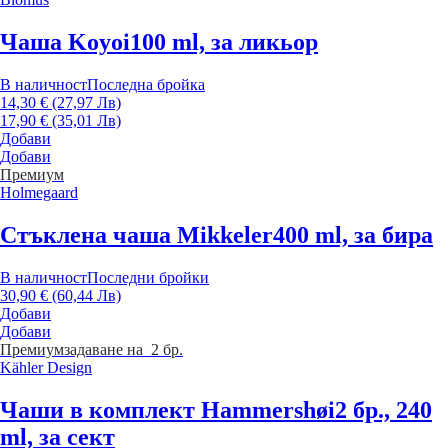
Чаша Koyoi
100 ml, за ликьор
В наличност
Последна бройка
14,30 € (27,97 Лв)
17,90 € (35,01 Лв)
Добави
Добави
Премиум
Holmegaard
Стъклена чаша Mikkeler
400 ml, за бира
В наличност
Последни бройки
30,90 € (60,44 Лв)
Добави
Добави
Премиум
задаване на 2 бр.
Kähler Design
Чаши в комплект Hammershøi
2 бр., 240
ml, за сект