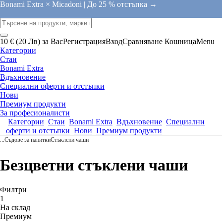
Bonami Extra × Micadoni |
До 25 % отстъпка →
10 € (20 Лв) за Вас
Регистрация
Вход
Сравняване
Кошница
Menu
Категории
Стаи
Bonami Extra
Вдъхновение
Специални оферти и отстъпки
Нови
Премиум продукти
За професионалисти
Категории
Стаи
Bonami Extra
Вдъхновение
Специални
оферти и отстъпки
Нови
Премиум продукти
...
Съдове за напитки
Стъклени чаши
Безцветни стъклени чаши
Филтри
1
На склад
Премиум