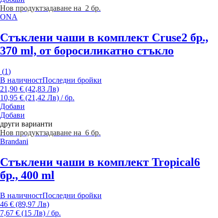
Нов продукт
задаване на 2 бр.
ONA
Стъклени чаши в комплект Cruse
2 бр.,
370 ml, от боросиликатно стъкло
(
1
)
В наличност
Последни бройки
21,90 € (42,83 Лв)
10,95 € (21,42 Лв) / бр.
Добави
Добави
други варианти
Нов продукт
задаване на 6 бр.
Brandani
Стъклени чаши в комплект Tropical
6
бр., 400 ml
В наличност
Последни бройки
46 € (89,97 Лв)
7,67 € (15 Лв) / бр.