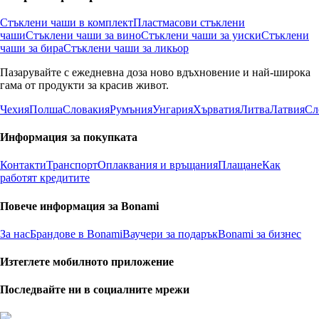
Стъклени чаши в комплект
Пластмасови стъклени
чаши
Стъклени чаши за вино
Стъклени чаши за уиски
Стъклени
чаши за бира
Стъклени чаши за ликьор
Пазарувайте с ежедневна доза ново вдъхновение и най-широка
гама от продукти за красив живот.
Чехия
Полша
Словакия
Румъния
Унгария
Хърватия
Литва
Латвия
Сл
Информация за покупката
Контакти
Транспорт
Оплаквания и връщания
Плащане
Как
работят кредитите
Повече информация за Bonami
За нас
Брандове в Bonami
Ваучери за подарък
Bonami за бизнес
Изтеглете мобилното приложение
Последвайте ни в социалните мрежи