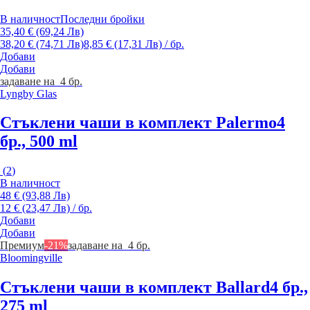
В наличност
Последни бройки
35,40 € (69,24 Лв)
38,20 € (74,71 Лв)
8,85 € (17,31 Лв) / бр.
Добави
Добави
задаване на 4 бр.
Lyngby Glas
Стъклени чаши в комплект Palermo
4
бр., 500 ml
(
2
)
В наличност
48 € (93,88 Лв)
12 € (23,47 Лв) / бр.
Добави
Добави
Премиум
-21%
задаване на 4 бр.
Bloomingville
Стъклени чаши в комплект Ballard
4 бр.,
275 ml