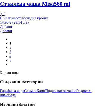
Стъклена чаша Misa
560 ml
(
1
)
В наличност
Последна бройка
14,90 € (29,14 Лв)
Добави
Добави
1
2
3
4
5
Зареди още
Свързани категории
Гарафи за вода
Сламки
Кани
Подложки за чаши
Съдове за
лимонада
Избрани филтри