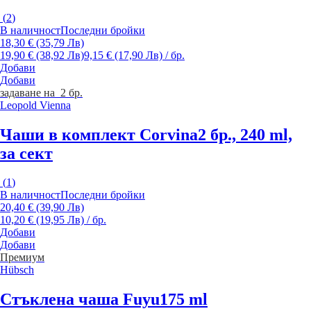
(
2
)
В наличност
Последни бройки
18,30 € (35,79 Лв)
19,90 € (38,92 Лв)
9,15 € (17,90 Лв) / бр.
Добави
Добави
задаване на 2 бр.
Leopold Vienna
Чаши в комплект Corvina
2 бр., 240 ml,
за сект
(
1
)
В наличност
Последни бройки
20,40 € (39,90 Лв)
10,20 € (19,95 Лв) / бр.
Добави
Добави
Премиум
Hübsch
Стъклена чаша Fuyu
175 ml