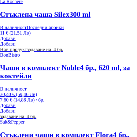
La Rochére
Стъклена чаша Silex
300 ml
В наличност
Последни бройки
11 € (21,51 Лв)
Добави
Добави
Нов продукт
задаване на 4 бр.
BonBistro
Чаши в комплект Noble
4 бр., 620 ml, за
коктейли
В наличност
30,40 € (59,46 Лв)
7,60 € (14,86 Лв) / бр.
Добави
Добави
задаване на 4 бр.
Salt&Pepper
Стъклени чаши в комплект Flora
4 бр.,