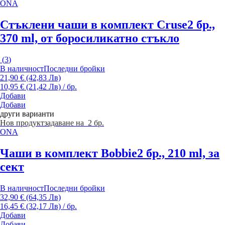
ONA
Стъклени чаши в комплект Cruse
2 бр.,
370 ml, от боросиликатно стъкло
(
3
)
В наличност
Последни бройки
21,90 € (42,83 Лв)
10,95 € (21,42 Лв) / бр.
Добави
Добави
други варианти
Нов продукт
задаване на 2 бр.
ONA
Чаши в комплект Bobbie
2 бр., 210 ml, за
сект
В наличност
Последни бройки
32,90 € (64,35 Лв)
16,45 € (32,17 Лв) / бр.
Добави
Добави