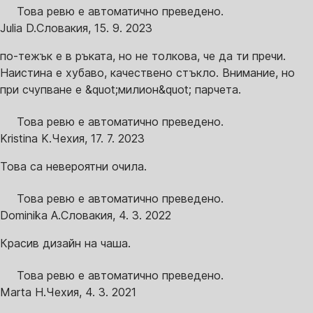
Това ревю е автоматично преведено.
Julia D.
Словакия
,
15. 9. 2023
по-тежък е в ръката, но не толкова, че да ти пречи.
Наистина е хубаво, качествено стъкло. Внимание, но
при счупване е &quot;милион&quot; парчета.
Това ревю е автоматично преведено.
Kristina K.
Чехия
,
17. 7. 2023
Това са невероятни очила.
Това ревю е автоматично преведено.
Dominika A.
Словакия
,
4. 3. 2022
Красив дизайн на чаша.
Това ревю е автоматично преведено.
Marta H.
Чехия
,
4. 3. 2021