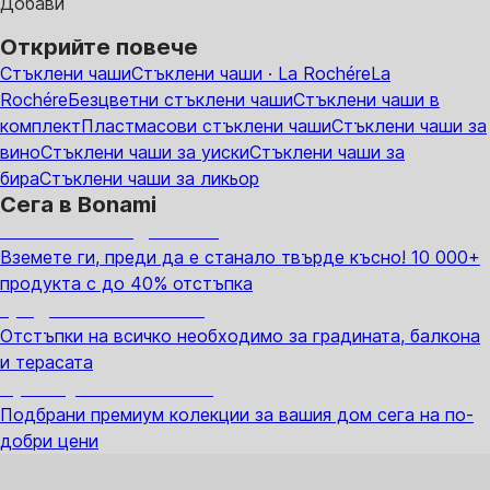
Добави
Открийте повече
Стъклени чаши
Стъклени чаши · La Rochére
La
Rochére
Безцветни стъклени чаши
Стъклени чаши в
комплект
Пластмасови стъклени чаши
Стъклени чаши за
вино
Стъклени чаши за уиски
Стъклени чаши за
бира
Стъклени чаши за ликьор
Сега в Bonami
Summer Sale до -40%
Вземете ги, преди да е станало твърде късно! 10 000+
продукта с до 40% отстъпка
Градина с отстъпка
Отстъпки на всичко необходимо за градината, балкона
и терасата
Премиум с отстъпка
Подбрани премиум колекции за вашия дом сега на по-
добри цени