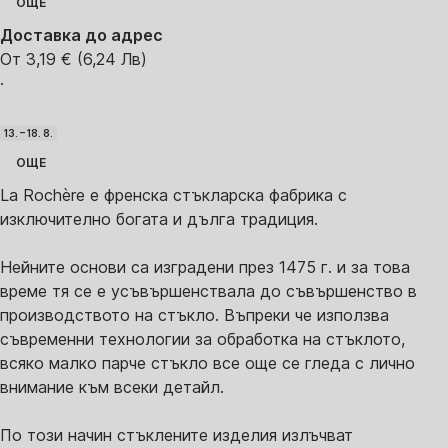
ОЩЕ
Доставка до адрес
От 3,19 € (6,24 Лв)
·
13. – 18. 8.
ОЩЕ
La Rochère е френска стъкларска фабрика с
изключително богата и дълга традиция.
Нейните основи са изградени през 1475 г. и за това
време тя се е усъвършенствала до съвършенство в
производството на стъкло. Въпреки че използва
съвременни технологии за обработка на стъклото,
всяко малко парче стъкло все още се гледа с лично
внимание към всеки детайл.
По този начин стъклените изделия излъчват