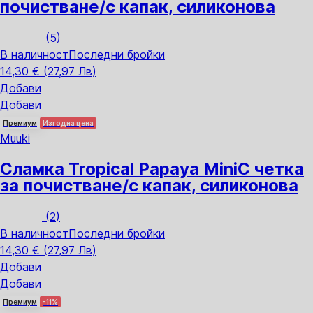
почистване/с капак, силиконова
(
5
)
В наличност
Последни бройки
14,30 € (27,97 Лв)
Добави
Добави
Премиум
Изгодна цена
Muuki
Сламка Tropical Papaya Mini
С четка
за почистване/с капак, силиконова
(
2
)
В наличност
Последни бройки
14,30 € (27,97 Лв)
Добави
Добави
Премиум
-11%