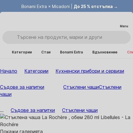
Bonami Extra × Micadoni |
До 25 % отстъпка →
Menu
Категории
Стаи
Bonami Extra
Вдъхновение
Сп
Начало
Категории
Кухненски прибори и сервизи
Съдове за напитки
Стъклени чаши
Стъклени
чаши
...
Съдове за напитки
Стъклени чаши
Покажи галерията