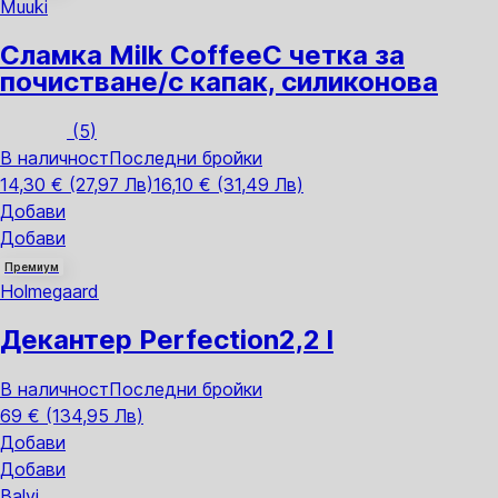
Muuki
Сламка Milk Coffee
С четка за
почистване/с капак, силиконова
(
5
)
В наличност
Последни бройки
14,30 € (27,97 Лв)
16,10 € (31,49 Лв)
Добави
Добави
Премиум
Holmegaard
Декантер Perfection
2,2 l
В наличност
Последни бройки
69 € (134,95 Лв)
Добави
Добави
Balvi