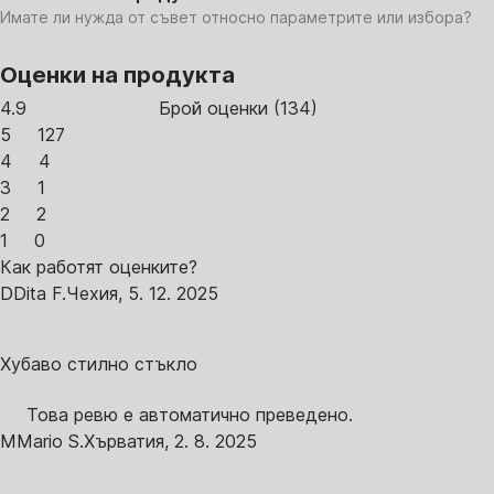
Имате ли нужда от съвет относно параметрите или избора?
Оценки на продукта
4.9
Брой оценки
(
134
)
5
127
4
4
3
1
2
2
1
0
Как работят оценките?
D
Dita F.
Чехия
,
5. 12. 2025
Хубаво стилно стъкло
Това ревю е автоматично преведено.
M
Mario S.
Хърватия
,
2. 8. 2025