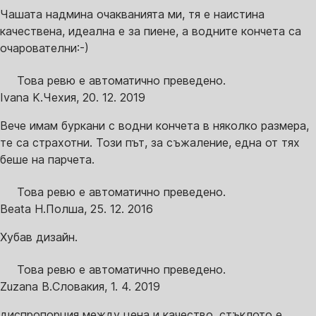
Чашата надмина очакванията ми, тя е наистина
качествена, идеална е за пиене, а водните кончета са
очарователни:-)
Това ревю е автоматично преведено.
Ivana K.
Чехия
,
20. 12. 2019
Вече имам буркани с водни кончета в няколко размера,
те са страхотни. Този път, за съжаление, една от тях
беше на парчета.
Това ревю е автоматично преведено.
Beata H.
Полша
,
25. 12. 2016
Хубав дизайн.
Това ревю е автоматично преведено.
Zuzana B.
Словакия
,
1. 4. 2019
диспропорция между цена и качество, стъклото е