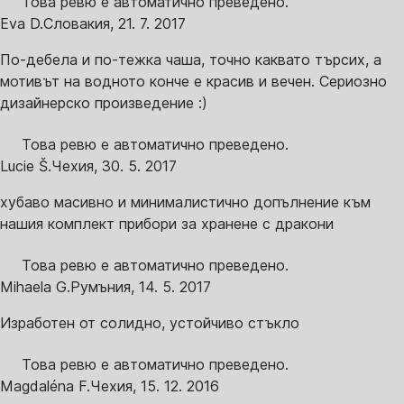
Това ревю е автоматично преведено.
Eva D.
Словакия
,
21. 7. 2017
По-дебела и по-тежка чаша, точно каквато търсих, а
мотивът на водното конче е красив и вечен. Сериозно
дизайнерско произведение :)
Това ревю е автоматично преведено.
Lucie Š.
Чехия
,
30. 5. 2017
хубаво масивно и минималистично допълнение към
нашия комплект прибори за хранене с дракони
Това ревю е автоматично преведено.
Mihaela G.
Румъния
,
14. 5. 2017
Изработен от солидно, устойчиво стъкло
Това ревю е автоматично преведено.
Magdaléna F.
Чехия
,
15. 12. 2016