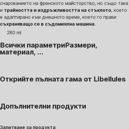
очарованието на френското майсторство, но също така
и
трайността и издръжливостта на стъклото
, което
е адаптирано към днешното време, което го прави
съхраняващо се в съдомиялна машина
.
280 ml
Всички параметри
Размери,
материал, ...
Открийте пълната гама от Libellules
Допълнителни продукти
Запитване за продукта