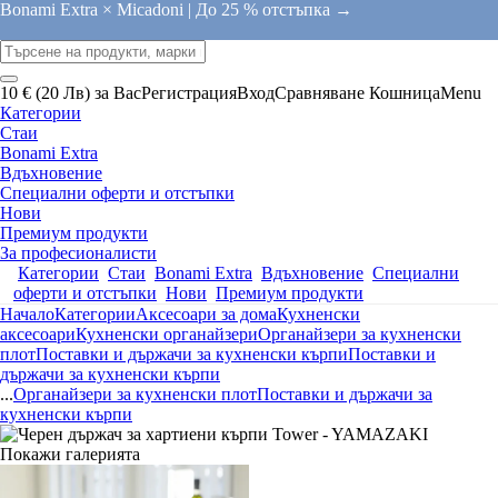
Bonami Extra × Micadoni |
До 25 % отстъпка →
10 € (20 Лв) за Вас
Регистрация
Вход
Сравняване
Кошница
Menu
Категории
Стаи
Bonami Extra
Вдъхновение
Специални оферти и отстъпки
Нови
Премиум продукти
За професионалисти
Категории
Стаи
Bonami Extra
Вдъхновение
Специални
оферти и отстъпки
Нови
Премиум продукти
Начало
Категории
Аксесоари за дома
Кухненски
аксесоари
Кухненски органайзери
Органайзери за кухненски
плот
Поставки и държачи за кухненски кърпи
Поставки и
държачи за кухненски кърпи
...
Органайзери за кухненски плот
Поставки и държачи за
кухненски кърпи
Покажи галерията