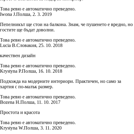
Това ревю е автоматично преведено.
Iwona J.
Полша
,
2. 3. 2019
Пепелникът ще стои на балкона. Знам, че пушенето е вредно, но
гостите ще бъдат доволни.
Това ревю е автоматично преведено.
Lucia B.
Словакия
,
25. 10. 2018
качествен дизайн
Това ревю е автоматично преведено.
Krystyna P.
Полша
,
16. 10. 2018
Подхожда на модерните интериори. Практичен, но само за
хартия с по-малък размер.
Това ревю е автоматично преведено.
Bozena H.
Полша
,
11. 10. 2017
Простота и красота
Това ревю е автоматично преведено.
Krystyna W.
Полша
,
3. 11. 2020