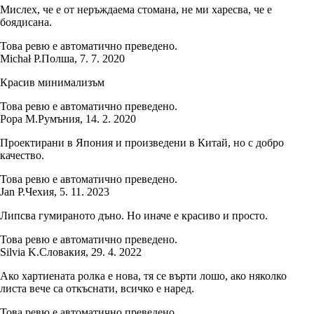
Мислех, че е от неръждаема стомана, не ми харесва, че е
боядисана.
Това ревю е автоматично преведено.
Michał P.
Полша
,
7. 7. 2020
Красив минимализъм
Това ревю е автоматично преведено.
Popa M.
Румъния
,
14. 2. 2020
Проектирани в Япония и произведени в Китай, но с добро
качество.
Това ревю е автоматично преведено.
Jan P.
Чехия
,
5. 11. 2023
Липсва гумираното дъно. Но иначе е красиво и просто.
Това ревю е автоматично преведено.
Silvia K.
Словакия
,
29. 4. 2022
Ако хартиената ролка е нова, тя се върти лошо, ако няколко
листа вече са откъснати, всичко е наред.
Това ревю е автоматично преведено.