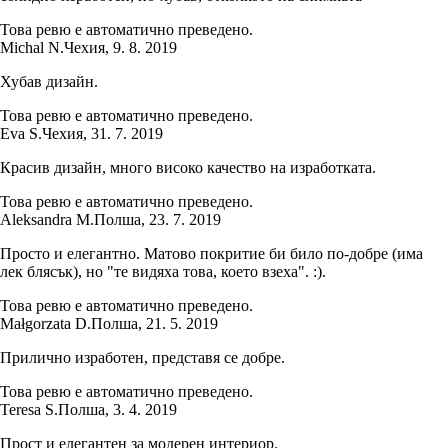
Това ревю е автоматично преведено.
Michal N.
Чехия
,
9. 8. 2019
Хубав дизайн.
Това ревю е автоматично преведено.
Eva S.
Чехия
,
31. 7. 2019
Красив дизайн, много високо качество на изработката.
Това ревю е автоматично преведено.
Aleksandra M.
Полша
,
23. 7. 2019
Просто и елегантно. Матово покритие би било по-добре (има
лек блясък), но "те видяха това, което взеха". :).
Това ревю е автоматично преведено.
Małgorzata D.
Полша
,
21. 5. 2019
Прилично изработен, представя се добре.
Това ревю е автоматично преведено.
Teresa S.
Полша
,
3. 4. 2019
Прост и елегантен за модерен интериор.