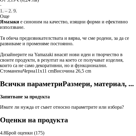
·
1. – 2. 9.
Още
Ямазаки
е синоним на качество, изящни форми и ефективно
използване.
Тя обича предизвикателствата и вярва, че сме родени, за да се
развиваме и променяме постоянно.
Дизайнерите на Yamazaki внасят нови идеи и творчество в
своите продукти, в резултат на което се получават изделия,
които са не само декоративни, но и функционални.
Стоманена
Черна
11x11 cm
Височина 26,5 cm
Всички параметри
Размери, материал, ...
Запитване за продукта
Имате ли нужда от съвет относно параметрите или избора?
Оценки на продукта
4.8
Брой оценки
(
175
)