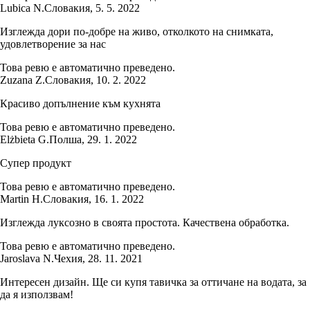
Lubica N.
Словакия
,
5. 5. 2022
Изглежда дори по-добре на живо, отколкото на снимката,
удовлетворение за нас
Това ревю е автоматично преведено.
Zuzana Z.
Словакия
,
10. 2. 2022
Красиво допълнение към кухнята
Това ревю е автоматично преведено.
Elżbieta G.
Полша
,
29. 1. 2022
Супер продукт
Това ревю е автоматично преведено.
Martin H.
Словакия
,
16. 1. 2022
Изглежда луксозно в своята простота. Качествена обработка.
Това ревю е автоматично преведено.
Jaroslava N.
Чехия
,
28. 11. 2021
Интересен дизайн. Ще си купя тавичка за оттичане на водата, за
да я използвам!