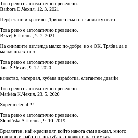
Това ревю е автоматично преведено.
Barbora D.
Чехия
,
12. 3. 2021
Перфектно и красиво. Доволен съм от сканди кухнята
Това ревю е автоматично преведено.
Błażej R.
Полша
,
5. 2. 2021
На снимките изглежда малко по-добре, но е ОК. Трябва да е
малко по-евтино.
Това ревю е автоматично преведено.
Jana Š.
Чехия
,
9. 12. 2020
качество, материал, хубава изработка, елегантен дизайн
Това ревю е автоматично преведено.
Markéta K.
Чехия
,
23. 5. 2020
Super meterial !!!
Това ревю е автоматично преведено.
Słomińska A.
Полша
,
9. 10. 2019
Брилянтен, най-красивият, който някога съм виждал, много
солидно изработен, по-хубав, отколкото на снимката