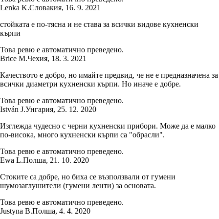
Lenka K.
Словакия
,
16. 9. 2021
стойката е по-тясна и не става за всички видове кухненски
кърпи
Това ревю е автоматично преведено.
Brice M.
Чехия
,
18. 3. 2021
Качеството е добро, но имайте предвид, че не е предназначена за
всички диаметри кухненски кърпи. Но иначе е добре.
Това ревю е автоматично преведено.
István J.
Унгария
,
25. 12. 2020
Изглежда чудесно с черни кухненски прибори. Може да е малко
по-висока, много кухненски кърпи са "обрасли".
Това ревю е автоматично преведено.
Ewa L.
Полша
,
21. 10. 2020
Стоките са добре, но биха се възползвали от гумени
шумозаглушители (гумени ленти) за основата.
Това ревю е автоматично преведено.
Justyna B.
Полша
,
4. 4. 2020