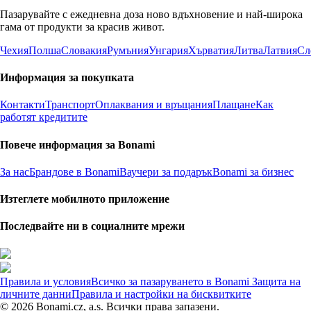
Пазарувайте с ежедневна доза ново вдъхновение и най-широка
гама от продукти за красив живот.
Чехия
Полша
Словакия
Румъния
Унгария
Хърватия
Литва
Латвия
Сл
Информация за покупката
Контакти
Транспорт
Оплаквания и връщания
Плащане
Как
работят кредитите
Повече информация за Bonami
За нас
Брандове в Bonami
Ваучери за подарък
Bonami за бизнес
Изтеглете мобилното приложение
Последвайте ни в социалните мрежи
Правила и условия
Всичко за пазаруването в Bonami
Защита на
личните данни
Правила и настройки на бисквитките
© 2026 Bonami.cz, a.s. Всички права запазени.