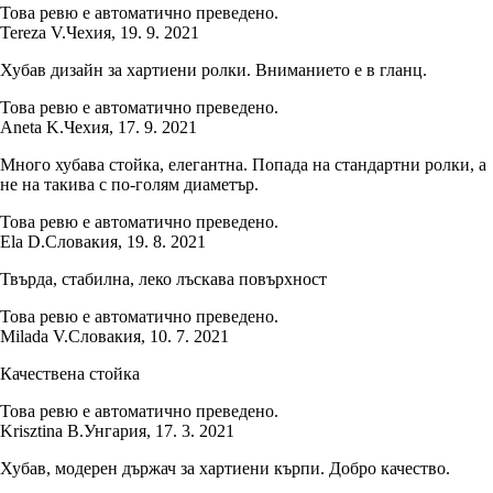
Това ревю е автоматично преведено.
Tereza V.
Чехия
,
19. 9. 2021
Хубав дизайн за хартиени ролки. Вниманието е в гланц.
Това ревю е автоматично преведено.
Aneta K.
Чехия
,
17. 9. 2021
Много хубава стойка, елегантна. Попада на стандартни ролки, а
не на такива с по-голям диаметър.
Това ревю е автоматично преведено.
Ela D.
Словакия
,
19. 8. 2021
Твърда, стабилна, леко лъскава повърхност
Това ревю е автоматично преведено.
Milada V.
Словакия
,
10. 7. 2021
Качествена стойка
Това ревю е автоматично преведено.
Krisztina B.
Унгария
,
17. 3. 2021
Хубав, модерен държач за хартиени кърпи. Добро качество.