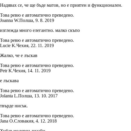
Надявах се, че ще бъде матов, но е приятен и функционален.
Това ревю е автоматично преведено.
Joanna W.
Полша
,
9. 8. 2019
изглежда много елегантно. малко скъпо
Това ревю е автоматично преведено.
Lucie K.
Чехия
,
22. 11. 2019
Жалко, че е лъскав
Това ревю е автоматично преведено.
Petr K.
Чехия
,
14. 11. 2019
е лъскава
Това ревю е автоматично преведено.
Jolanta L.
Полша
,
13. 10. 2017
твърде нисък.
Това ревю е автоматично преведено.
Jana O.
Словакия
,
4. 12. 2018
Хубав модерен дизайн