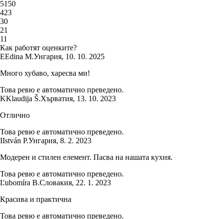
5
150
4
23
3
0
2
1
1
1
Как работят оценките?
E
Edina M.
Унгария
,
10. 10. 2025
Много хубаво, харесва ми!
Това ревю е автоматично преведено.
K
Klaudija Š.
Хърватия
,
13. 10. 2023
Отлично
Това ревю е автоматично преведено.
I
István P.
Унгария
,
8. 2. 2023
Модерен и стилен елемент. Пасва на нашата кухня.
Това ревю е автоматично преведено.
Ľubomíra B.
Словакия
,
22. 1. 2023
Красива и практична
Това ревю е автоматично преведено.