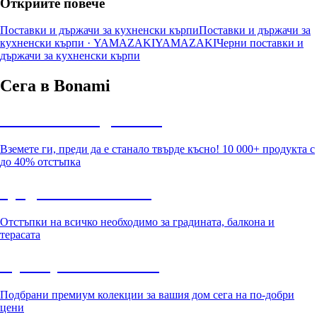
Открийте повече
Поставки и държачи за кухненски кърпи
Поставки и държачи за
кухненски кърпи · YAMAZAKI
YAMAZAKI
Черни поставки и
държачи за кухненски кърпи
Сега в Bonami
Summer Sale до -40%
Вземете ги, преди да е станало твърде късно! 10 000+ продукта с
до 40% отстъпка
Градина с отстъпка
Отстъпки на всичко необходимо за градината, балкона и
терасата
Премиум с отстъпка
Подбрани премиум колекции за вашия дом сега на по-добри
цени