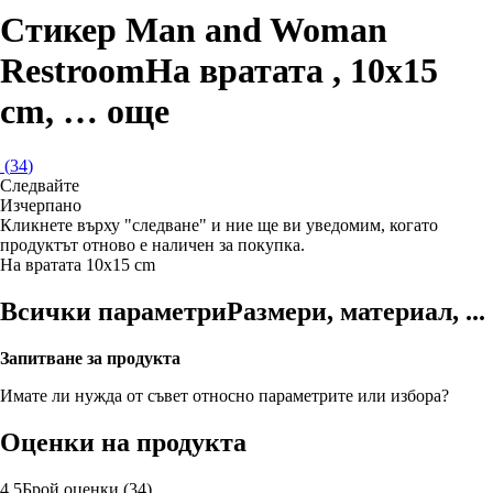
Стикер Man and Woman
Restroom
На вратата , 10x15
cm
, …
още
(
34
)
Следвайте
Изчерпанo
Кликнете върху "следване" и ние ще ви уведомим, когато
продуктът отново е наличен за покупка.
На вратата
10x15 cm
Всички параметри
Размери, материал, ...
Запитване за продукта
Имате ли нужда от съвет относно параметрите или избора?
Оценки на продукта
4.5
Брой оценки
(
34
)