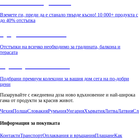
Summer Sale до -40%
Вземете ги, преди да е станало твърде късно! 10 000+ продукта с
до 40% отстъпка
Градина с отстъпка
Отстъпки на всичко необходимо за градината, балкона и
терасата
Премиум с отстъпка
Подбрани премиум колекции за вашия дом сега на по-добри
цени
Пазарувайте с ежедневна доза ново вдъхновение и най-широка
гама от продукти за красив живот.
Чехия
Полша
Словакия
Румъния
Унгария
Хърватия
Литва
Латвия
Сл
Информация за покупката
Контакти
Транспорт
Оплаквания и връщания
Плащане
Как