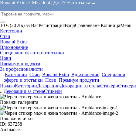
Bonami Extra × Micadoni |
До 25 % отстъпка →
10 € (20 Лв) за Вас
Регистрация
Вход
Сравняване
Кошница
Menu
Категории
Стаи
Bonami Extra
Вдъхновение
Специални оферти и отстъпки
Нови
Премиум продукти
За професионалисти
Категории
Стаи
Bonami Extra
Вдъхновение
Специални
оферти и отстъпки
Нови
Премиум продукти
Начало
Категории
Декорации
Декорации за стена
Стикери
Стикери
...
Декорации за стена
Стикери
Покажи галерията
Покажи всички
ID: 637258
Ambiance