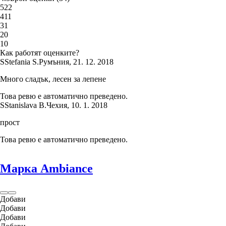
5
22
4
11
3
1
2
0
1
0
Как работят оценките?
S
Stefania S.
Румъния
,
21. 12. 2018
Много сладък, лесен за лепене
Това ревю е автоматично преведено.
S
Stanislava B.
Чехия
,
10. 1. 2018
прост
Това ревю е автоматично преведено.
Марка Ambiance
Добави
Добави
Добави