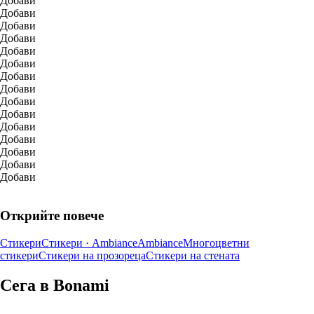
Добави
Добави
Добави
Добави
Добави
Добави
Добави
Добави
Добави
Добави
Добави
Добави
Добави
Добави
Добави
Открийте повече
Стикери
Стикери · Ambiance
Ambiance
Многоцветни
стикери
Стикери на прозореца
Стикери на стената
Сега в Bonami