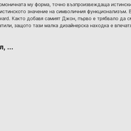
Хармоничната му форма, точно възпроизвеждаща истински
стинското значение на символичния функционализъм. Bin
ward. Както добавя самият Джон, първо е трябвало да с
тили, защото тази малка дизайнерска находка е впечатл
 ...