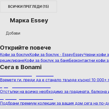
ВСИЧКИ ПРЕГЛЕДИ
(
15
)
Марка Essey
Добави
Открийте повече
Кофи за боклук
Кофи за боклук · Essey
Essey
Черни кофи з
рециклиране
Кофи за боклук за баня
Безконтактни кофи з
Сега в Bonami
Summer Sale до -40%
Вземете ги, преди да е станало твърде късно! 10 000+
Градина с отстъпка
Отстъпки на всичко необходимо за градината, балкона 
Премиум с отстъпка
Подбрани премиум колекции за вашия дом сега на по-д