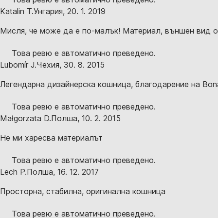
Katalin T.
Унгария
,
20. 1. 2019
Мисля, че може да е по-малък! Материал, външен вид о
Това ревю е автоматично преведено.
Lubomír J.
Чехия
,
30. 8. 2015
Легендарна дизайнерска кошница, благодарение на Bona
Това ревю е автоматично преведено.
Małgorzata D.
Полша
,
10. 2. 2015
Не ми харесва материалът
Това ревю е автоматично преведено.
Lech P.
Полша
,
16. 12. 2017
Просторна, стабилна, оригинална кошница
Това ревю е автоматично преведено.