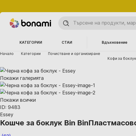
КАТЕГОРИИ
СТАИ
Вдъхновение
Начало
Категории
Почистване и организиране
Кофи за боклу
Покажи галерията
Покажи всички
ID: 9483
Essey
Кошче за боклук Bin Bin
Пластмасово,