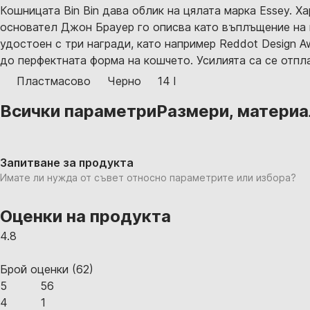
Кошницата Bin Bin дава облик на цялата марка Essey. 
основател Джон Брауер го описва като въплъщение на и
удостоен с три награди, като например Reddot Design A
до перфектната форма на кошчето. Усилията са се отпла
Пластмасово
Черно
14 l
Всички параметри
Размери, материал,
Запитване за продукта
Имате ли нужда от съвет относно параметрите или избора?
Оценки на продукта
4.8
Брой оценки
(
62
)
5
56
4
1