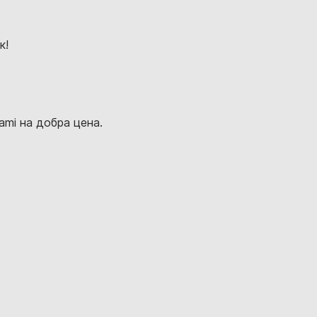
к!
mi на добра цена.