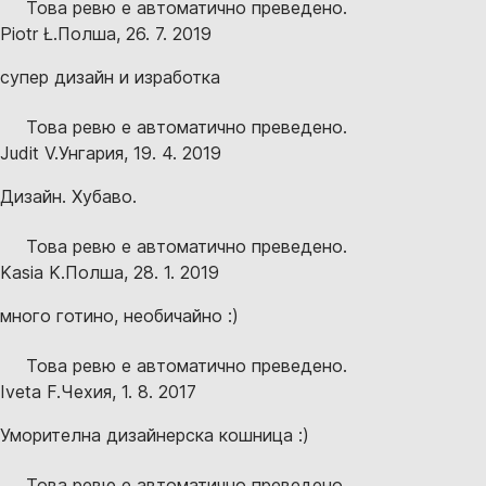
Това ревю е автоматично преведено.
Piotr Ł.
Полша
,
26. 7. 2019
супер дизайн и изработка
Това ревю е автоматично преведено.
Judit V.
Унгария
,
19. 4. 2019
Дизайн. Хубаво.
Това ревю е автоматично преведено.
Kasia K.
Полша
,
28. 1. 2019
много готино, необичайно :)
Това ревю е автоматично преведено.
Iveta F.
Чехия
,
1. 8. 2017
Уморителна дизайнерска кошница :)
Това ревю е автоматично преведено.