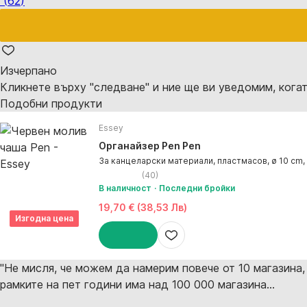
(
62
)
Изчерпанo
Кликнете върху "следване" и ние ще ви уведомим, когат
Подобни продукти
Essey
Органайзер Pen Pen
За канцеларски материали, пластмасов, ø 10 cm,
(
40
)
В наличност
Последни бройки
19,70 € (38,53 Лв)
Изгодна цена
ДОБАВИ
"Не мисля, че можем да намерим повече от 10 магазина, 
рамките на пет години има над 100 000 магазина...