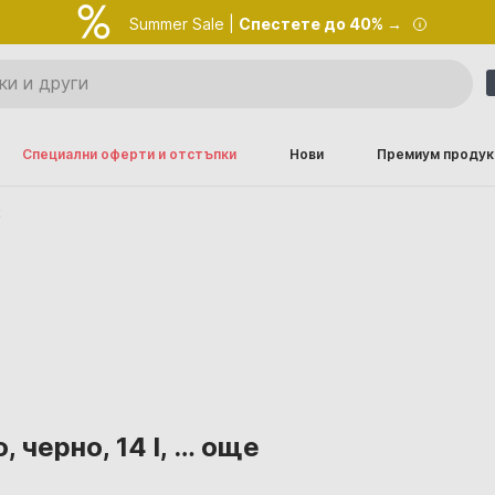
Summer Sale |
Спестете до 40% →
Специални оферти и отстъпки
Нови
Премиум продук
к
 черно, 14 l
, …
още