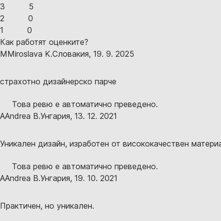
3
5
2
0
1
0
Как работят оценките?
M
Miroslava K.
Словакия
,
19. 9. 2025
страхотно дизайнерско парче
Това ревю е автоматично преведено.
A
Andrea B.
Унгария
,
13. 12. 2021
Уникален дизайн, изработен от висококачествен матери
Това ревю е автоматично преведено.
A
Andrea B.
Унгария
,
19. 10. 2021
Практичен, но уникален.