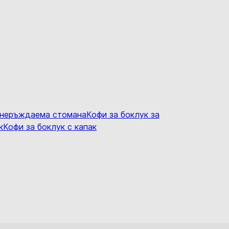
т неръждаема стомана
Кофи за боклук за
к
Кофи за боклук с капак