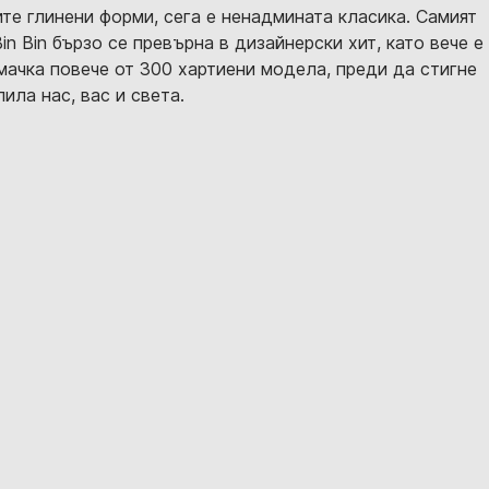
те глинени форми, сега е ненадмината класика. Самият
 Bin бързо се превърна в дизайнерски хит, като вече е
мачка повече от 300 хартиени модела, преди да стигне
ила нас, вас и света.