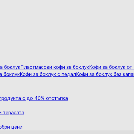
а боклук
Пластмасови кофи за боклук
Кофи за боклук о
а боклук
Кофи за боклук с педал
Кофи за боклук без капа
 продукта с до 40% отстъпка
и терасата
обри цени