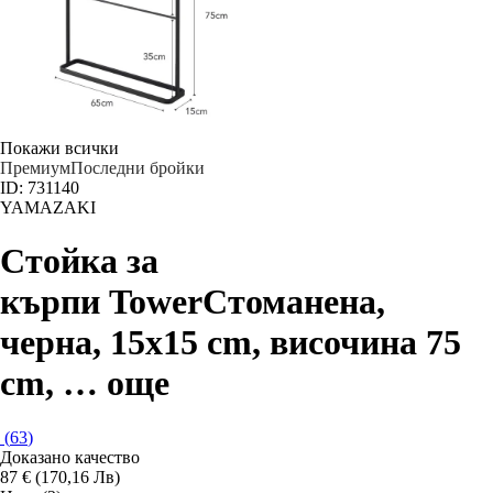
Покажи всички
Премиум
Последни бройки
ID: 731140
YAMAZAKI
Стойка за
кърпи Tower
Стоманена,
черна, 15x15 cm, височина 75
cm
, …
още
(
63
)
Доказано качество
87 € (170,16 Лв)