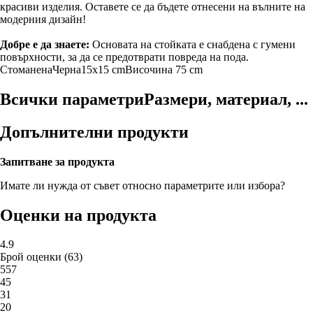
красиви изделия. Оставете се да бъдете отнесени на вълните на
модерния дизайн!
Добре е да знаете:
Основата на стойката е снабдена с гумени
повърхности, за да се предотврати повреда на пода.
Стоманена
Черна
15x15 cm
Височина 75 cm
Всички параметри
Размери, материал, ...
Допълнителни продукти
Запитване за продукта
Имате ли нужда от съвет относно параметрите или избора?
Оценки на продукта
4.9
Брой оценки
(
63
)
5
57
4
5
3
1
2
0