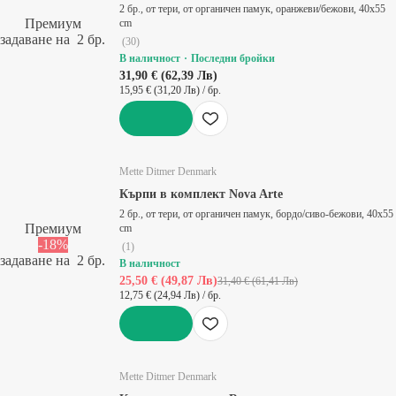
2 бр., от тери, от органичен памук, оранжеви/бежови, 40x55
Премиум
cm
задаване на 2 бр.
(
30
)
В наличност
Последни бройки
31,90 € (62,39 Лв)
15,95 € (31,20 Лв) / бр.
ДОБАВИ
Mette Ditmer Denmark
Кърпи в комплект Nova Arte
2 бр., от тери, от органичен памук, бордо/сиво-бежови, 40x55
Премиум
cm
-18%
(
1
)
задаване на 2 бр.
В наличност
25,50 € (49,87 Лв)
31,40 € (61,41 Лв)
12,75 € (24,94 Лв) / бр.
ДОБАВИ
Mette Ditmer Denmark