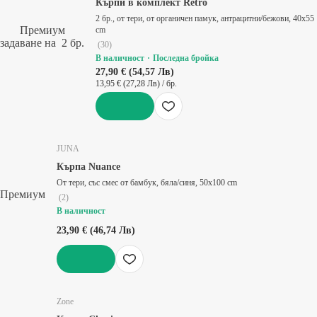
Кърпи в комплект Retro
2 бр., от тери, от органичен памук, антрацитни/бежови, 40x55
Премиум
cm
задаване на 2 бр.
(
30
)
В наличност
Последна бройка
27,90 € (54,57 Лв)
13,95 € (27,28 Лв) / бр.
ДОБАВИ
JUNA
Кърпа Nuance
От тери, със смес от бамбук, бяла/синя, 50x100 cm
Премиум
(
2
)
В наличност
23,90 € (46,74 Лв)
ДОБАВИ
Zone