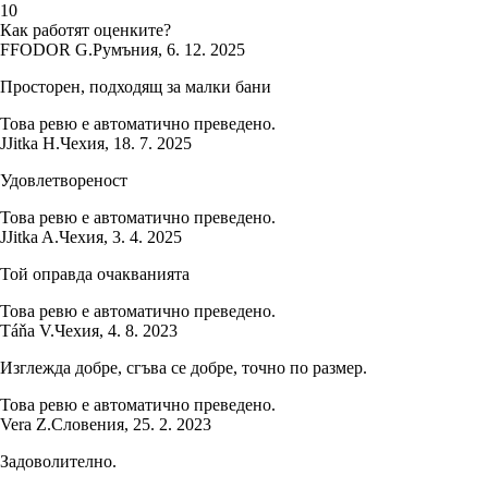
1
0
Как работят оценките?
F
FODOR G.
Румъния
,
6. 12. 2025
Просторен, подходящ за малки бани
Това ревю е автоматично преведено.
J
Jitka H.
Чехия
,
18. 7. 2025
Удовлетвореност
Това ревю е автоматично преведено.
J
Jitka A.
Чехия
,
3. 4. 2025
Той оправда очакванията
Това ревю е автоматично преведено.
Táňa V.
Чехия
,
4. 8. 2023
Изглежда добре, сгъва се добре, точно по размер.
Това ревю е автоматично преведено.
Vera Z.
Словения
,
25. 2. 2023
Задоволително.