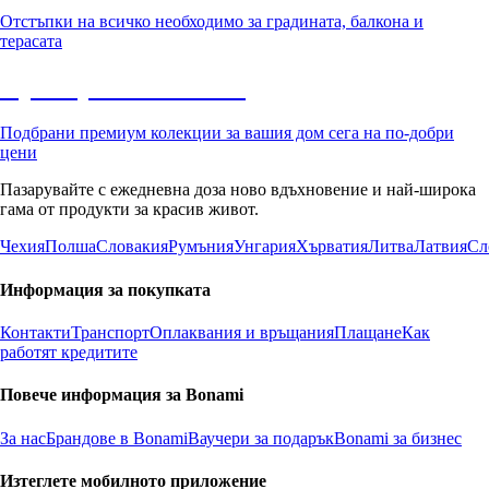
Отстъпки на всичко необходимо за градината, балкона и
терасата
Премиум с отстъпка
Подбрани премиум колекции за вашия дом сега на по-добри
цени
Пазарувайте с ежедневна доза ново вдъхновение и най-широка
гама от продукти за красив живот.
Чехия
Полша
Словакия
Румъния
Унгария
Хърватия
Литва
Латвия
Сл
Информация за покупката
Контакти
Транспорт
Оплаквания и връщания
Плащане
Как
работят кредитите
Повече информация за Bonami
За нас
Брандове в Bonami
Ваучери за подарък
Bonami за бизнес
Изтеглете мобилното приложение