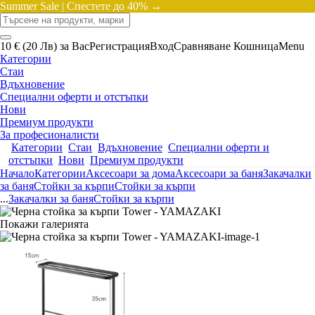
Summer Sale |
Спестете до 40% →
10 € (20 Лв) за Вас
Регистрация
Вход
Сравняване
Кошница
Menu
Категории
Стаи
Вдъхновение
Специални оферти и отстъпки
Нови
Премиум продукти
За професионалисти
Категории
Стаи
Вдъхновение
Специални оферти и
отстъпки
Нови
Премиум продукти
Начало
Категории
Аксесоари за дома
Аксесоари за баня
Закачалки
за баня
Стойки за кърпи
Стойки за кърпи
...
Закачалки за баня
Стойки за кърпи
Покажи галерията