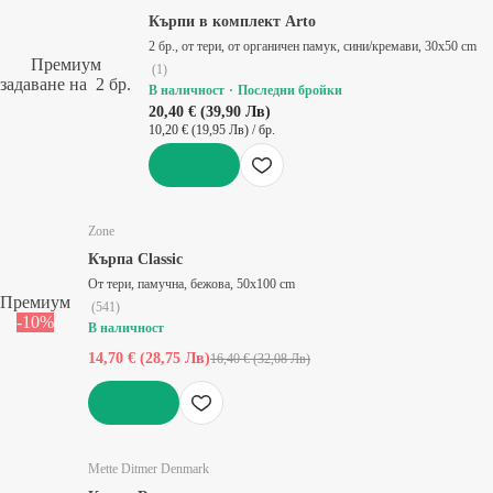
Кърпи в комплект Arto
2 бр., от тери, от органичен памук, сини/кремави, 30x50 cm
Премиум
(
1
)
задаване на 2 бр.
В наличност
Последни бройки
20,40 € (39,90 Лв)
10,20 € (19,95 Лв) / бр.
ДОБАВИ
Zone
Кърпа Classic
От тери, памучна, бежова, 50x100 cm
Премиум
(
541
)
-10%
В наличност
14,70 € (28,75 Лв)
16,40 € (32,08 Лв)
ДОБАВИ
Mette Ditmer Denmark