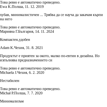
Това ревю е автоматично преведено.
Ewa K.
Полша
,
11. 12. 2019
хубав, минималистичен ... Трябва да се науча да закачам кърпи
на него
Това ревю е автоматично преведено.
Марияна Г.
България
,
14. 11. 2024
Компактен,удобен
Adam K.
Чехия
,
31. 8. 2021
Продуктът е приятен за окото, малко по-евтин в дизайна. Но
изпълнява предназначението си
Това ревю е автоматично преведено.
Michaela J.
Чехия
,
6. 2. 2020
Нестабилен
Това ревю е автоматично преведено.
Michał P.
Полша
,
7. 7. 2020
Минимализъм