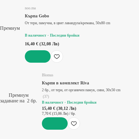
noo.ma
Кърпа Gobo
От тери, памучна, в цвят лавандула/кремава, 50x80 cm
Премиум
В наличност
Последни бройки
16,40 € (32,08 Лв)
ДОБАВИ
Blomus
Кърпи в комплект Riva
2 бр., от тери, от органичен памук, сиви, 30x50 cm
Премиум
(
37
)
задаване на 2 бр.
В наличност
Последни бройки
15,40 € (30,12 Лв)
7,70 € (15,06 Лв) / бр.
ДОБАВИ