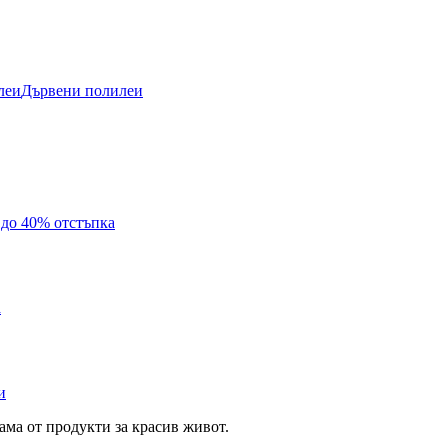
леи
Дървени полилеи
с до 40% отстъпка
а
и
ама от продукти за красив живот.