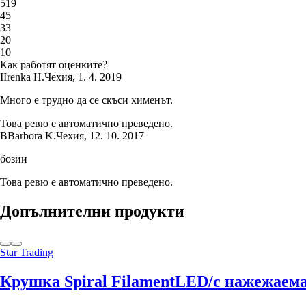
5
19
4
5
3
3
2
0
1
0
Как работят оценките?
I
Irenka H.
Чехия
,
1. 4. 2019
Много е трудно да се скъси хименът.
Това ревю е автоматично преведено.
B
Barbora K.
Чехия
,
12. 10. 2017
бозии
Това ревю е автоматично преведено.
Допълнителни продукти
Star Trading
Крушка Spiral Filament
LED/с нажежаема ж