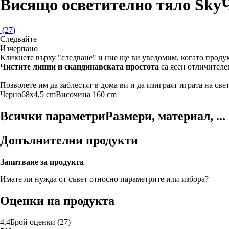
Висящо осветително тяло Sky
(
27
)
Следвайте
Изчерпанo
Кликнете върху "следване" и ние ще ви уведомим, когато продук
Чистите линии и скандинавската простота
са ясен отличителе
Позволете им да заблестят в дома ви и да изиграят играта на свет
Черно
68x4,5 cm
Височина 160 cm
Всички параметри
Размери, материал, ...
Допълнителни продукти
Запитване за продукта
Имате ли нужда от съвет относно параметрите или избора?
Оценки на продукта
4.4
Брой оценки
(
27
)