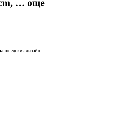
 cm
, …
още
 на шведския дизайн.