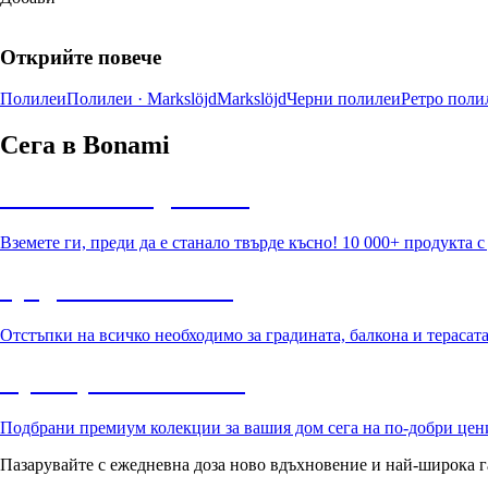
Открийте повече
Полилеи
Полилеи · Markslöjd
Markslöjd
Черни полилеи
Ретро поли
Сега в Bonami
Summer Sale до -40%
Вземете ги, преди да е станало твърде късно! 10 000+ продукта 
Градина с отстъпка
Отстъпки на всичко необходимо за градината, балкона и терасат
Премиум с отстъпка
Подбрани премиум колекции за вашия дом сега на по-добри цен
Пазарувайте с ежедневна доза ново вдъхновение и най-широка г