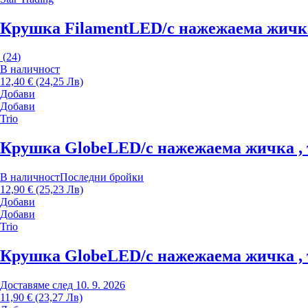
Крушка Filament
LED/с нажежаема жичка ,
(
24
)
В наличност
12,40 € (24,25 Лв)
Добави
Добави
Trio
Крушка Globe
LED/с нажежаема жичка , то
В наличност
Последни бройки
12,90 € (25,23 Лв)
Добави
Добави
Trio
Крушка Globe
LED/с нажежаема жичка , то
Доставяме след 10. 9. 2026
11,90 € (23,27 Лв)