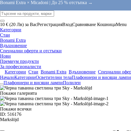
Bonami Extra × Micadoni |
До 25 % отстъпка →
10 € (20 Лв) за Вас
Регистрация
Вход
Сравняване
Кошница
Menu
Категории
Стаи
Bonami Extra
Вдъхновение
Специални оферти и отстъпки
Нови
Премиум продукти
За професионалисти
Категории
Стаи
Bonami Extra
Вдъхновение
Специални офер
Начало
Категории
Осветителни тела
Плафониери и висящи лампи
...
Плафониери и висящи лампи
Полилеи
Покажи галерията
Покажи всички
ID: 516176
Markslöjd