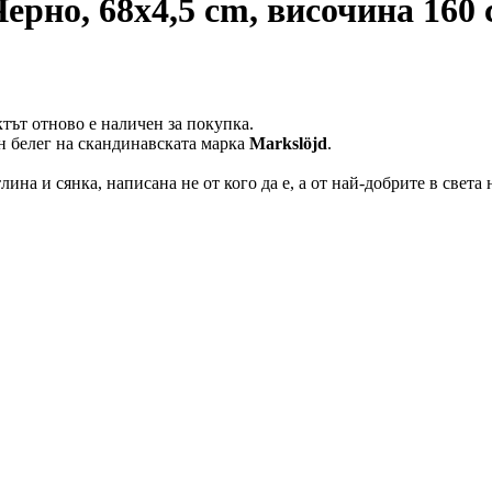
Черно, 68x4,5 cm, височина 160
тът отново е наличен за покупка.
н белег на скандинавската марка
Markslöjd
.
лина и сянка, написана не от кого да е, а от най-добрите в света