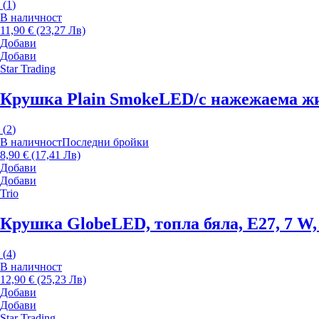
(
1
)
В наличност
11,90 € (23,27 Лв)
Добави
Добави
Star Trading
Крушка Plain Smoke
LED/с нажежаема жичк
(
2
)
В наличност
Последни бройки
8,90 € (17,41 Лв)
Добави
Добави
Trio
Крушка Globe
LED, топла бяла, E27, 7 W, 
(
4
)
В наличност
12,90 € (25,23 Лв)
Добави
Добави
Star Trading