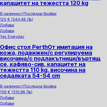
капацитет на тежестта 120 kg
В наличност
Последни бройки
125 € (244,48 Лв)
Добави
Добави
Yes Everyday
Офис стол Perth
От имитация на
кожа, подвижен/с регулируема
височина/с подлакътници/въртящ
се, кафяво-сив, капацитет на
тежестта 110 kg, височина на
седалката 54-54 cm
В наличност
Последна бройка
159 € (310,98 Лв)
Добави
Добави