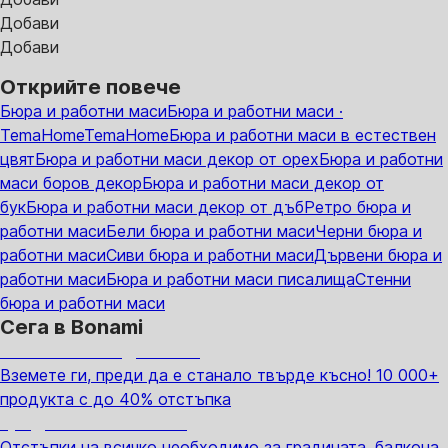
Добави
Добави
Открийте повече
Бюра и работни маси
Бюра и работни маси ·
TemaHome
TemaHome
Бюра и работни маси в естествен
цвят
Бюра и работни маси декор от орех
Бюра и работни
маси боров декор
Бюра и работни маси декор от
бук
Бюра и работни маси декор от дъб
Ретро бюра и
работни маси
Бели бюра и работни маси
Черни бюра и
работни маси
Сиви бюра и работни маси
Дървени бюра и
работни маси
Бюра и работни маси писалища
Стенни
бюра и работни маси
Сега в Bonami
Summer Sale до -40%
Вземете ги, преди да е станало твърде късно! 10 000+
продукта с до 40% отстъпка
Градина с отстъпка
Отстъпки на всичко необходимо за градината, балкона