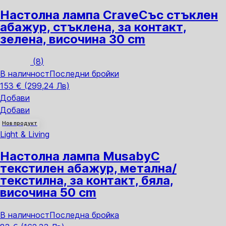
Настолна лампа Crave
Със стъклен
абажур, стъклена, за контакт,
зелена, височина 30 cm
(
8
)
В наличност
Последни бройки
153 € (299,24 Лв)
Добави
Добави
Нов продукт
Light & Living
Настолна лампа Musaby
С
текстилен абажур, метална/
текстилна, за контакт, бяла,
височина 50 cm
В наличност
Последна бройка