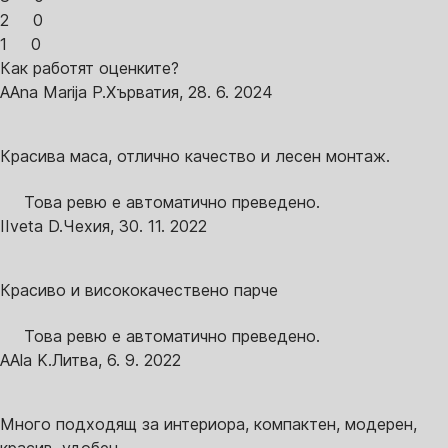
2
0
1
0
Как работят оценките?
A
Ana Marija P.
Хърватия
,
28. 6. 2024
Красива маса, отлично качество и лесен монтаж.
Това ревю е автоматично преведено.
I
Iveta D.
Чехия
,
30. 11. 2022
Красиво и висококачествено парче
Това ревю е автоматично преведено.
A
Ala K.
Литва
,
6. 9. 2022
Много подходящ за интериора, компактен, модерен,