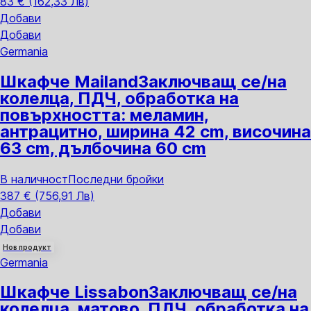
83 € (162,33 Лв)
Добави
Добави
Germania
Шкафче Mailand
Заключващ се/на
колелца, ПДЧ, oбработка на
повърхността: меламин,
антрацитно, ширина 42 cm, височина
63 cm, дълбочина 60 cm
В наличност
Последни бройки
387 € (756,91 Лв)
Добави
Добави
Нов продукт
Germania
Шкафче Lissabon
Заключващ се/на
колелца, матово, ПДЧ, oбработка на