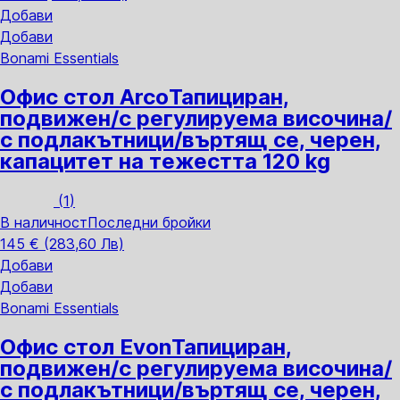
Добави
Добави
Bonami Essentials
Офис стол Arco
Тапициран,
подвижен/с регулируема височина/
с подлакътници/въртящ се, черен,
капацитет на тежестта 120 kg
(
1
)
В наличност
Последни бройки
145 € (283,60 Лв)
Добави
Добави
Bonami Essentials
Офис стол Evon
Тапициран,
подвижен/с регулируема височина/
с подлакътници/въртящ се, черен,