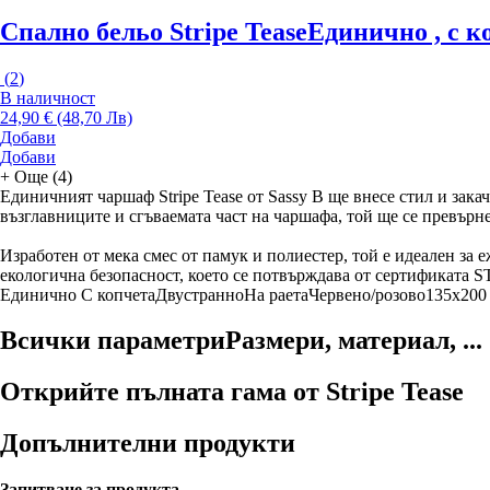
Спално бельо Stripe Tease
Единично , с ко
(
2
)
В наличност
24,90 € (48,70 Лв)
Добави
Добави
+
Още (4)
Единичният чаршаф Stripe Tease от Sassy B ще внесе стил и зак
възглавниците и сгъваемата част на чаршафа, той ще се превърн
Изработен от мека смес от памук и полиестер, той е идеален за 
екологична безопасност, което се потвърждава от сертифика
Единично
С копчета
Двустранно
На раета
Червено/розово
135x200
Всички параметри
Размери, материал, ...
Открийте пълната гама от Stripe Tease
Допълнителни продукти
Запитване за продукта