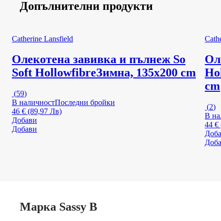
Допълнителни продукти
Catherine Lansfield
Cathe
Олекотена завивка и пълнеж So
Ол
Soft Hollowfibre
Зимна, 135x200 cm
Ho
cm
(
59
)
В наличност
Последни бройки
(
2
)
46 € (89,97 Лв)
В на
Добави
44 €
Добави
Доб
Доб
Марка Sassy B