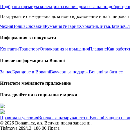
Подбрани премиум колекции за вашия дом сега на по-добри цен
Пазарувайте с ежедневна доза ново вдъхновение и най-широка г
Чехия
Полша
Словакия
Румъния
Унгария
Хърватия
Литва
Латвия
Сл
Информация за покупката
Контакти
Транспорт
Оплаквания и връщания
Плащане
Как работя
Повече информация за Bonami
За нас
Брандове в Bonami
Ваучери за подарък
Bonami за бизнес
Изтеглете мобилното приложение
Последвайте ни в социалните мрежи
Правила и условия
Всичко за пазаруването в Bonami
Защита на л
© 2026 Bonami.cz, a.s. Всички права запазени.
Thámova 289/13, 186 00 Прага