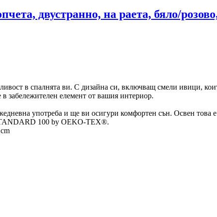
пчета, двустранно, на раета, бяло/розово
ачливост в спалнята ви. С дизайна си, включващ смели ивици, ко
е в забележителен елемент от вашия интериор.
ежедневна употреба и ще ви осигури комфортен сън. Освен това е 
та STANDARD 100 by OEKO-TEX®.
 cm