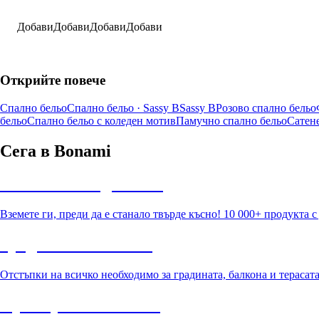
Добави
Добави
Добави
Добави
Открийте повече
Спално бельо
Спално бельо · Sassy B
Sassy B
Розово спално бельо
бельо
Спално бельо с коледен мотив
Памучно спално бельо
Сатен
Сега в Bonami
Summer Sale до -40%
Вземете ги, преди да е станало твърде късно! 10 000+ продукта 
Градина с отстъпка
Отстъпки на всичко необходимо за градината, балкона и терасат
Премиум с отстъпка