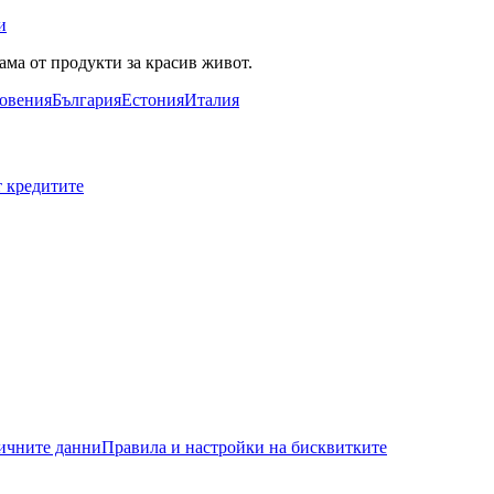
и
ама от продукти за красив живот.
овения
България
Естония
Италия
т кредитите
ичните данни
Правила и настройки на бисквитките