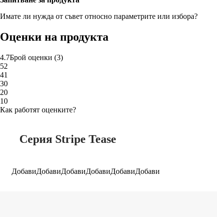
Имате ли нужда от съвет относно параметрите или избора?
Оценки на продукта
4.7
Брой оценки
(
3
)
5
2
4
1
3
0
2
0
1
0
Как работят оценките?
Серия Stripe Tease
Добави
Добави
Добави
Добави
Добави
Добави