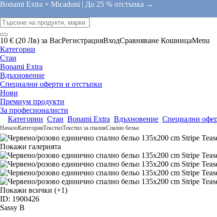
Bonami Extra × Micadoni |
До 25 % отстъпка →
10 € (20 Лв) за Вас
Регистрация
Вход
Сравняване
Кошница
Menu
Категории
Стаи
Bonami Extra
Вдъхновение
Специални оферти и отстъпки
Нови
Премиум продукти
За професионалисти
Категории
Стаи
Bonami Extra
Вдъхновение
Специални офер
Начало
Категории
Текстил
Текстил за спалня
Спално бельо
Покажи галерията
Покажи всички
(+1)
ID: 1900426
Sassy B