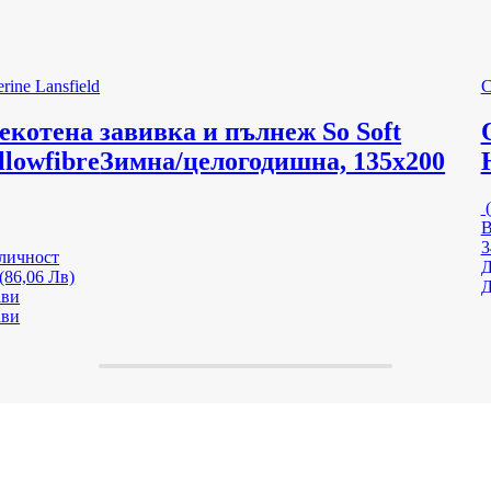
rine Lansfield
C
екотена завивка и пълнеж So Soft
llowfibre
Зимна/целогодишна, 135x200
(
В
3
личност
Д
 (86,06 Лв)
Д
ави
ави