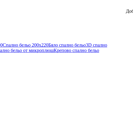
До
00
Спално бельо 200x220
Бяло спално бельо
3D спално
ално бельо от микроплюш
Крепово спално бельо