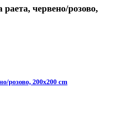
а раета, червено/розово,
ено/розово, 200x200 cm