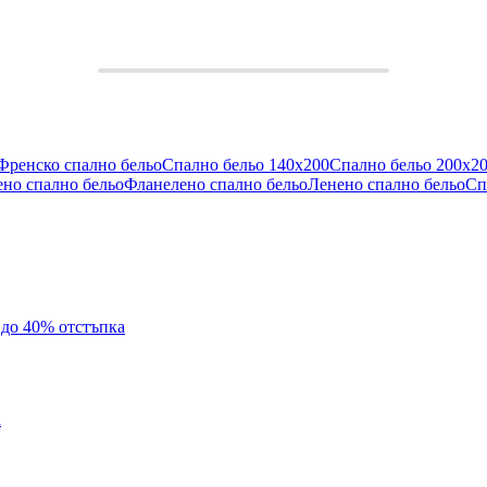
Френско спално бельо
Спално бельо 140x200
Спално бельо 200x2
ено спално бельо
Фланелено спално бельо
Ленено спално бельо
Сп
с до 40% отстъпка
а