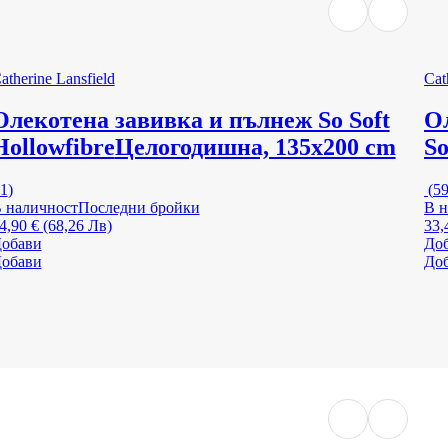
atherine Lansfield
Cat
Олекотена завивка и пълнеж So Soft
О
Hollowfibre
Целогодишна, 135x200 cm
So
1
)
(
5
 наличност
Последни бройки
В н
4,90 € (68,26 Лв)
33,
обави
До
обави
До