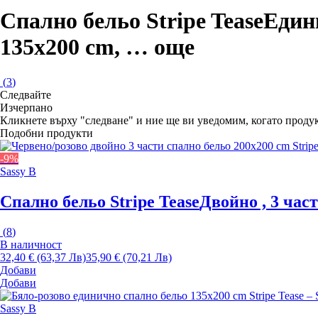
Спално бельо Stripe Tease
Едини
135x200 cm
, …
още
(
3
)
Следвайте
Изчерпанo
Кликнете върху "следване" и ние ще ви уведомим, когато продук
Подобни продукти
-9%
Sassy B
Спално бельо Stripe Tease
Двойно , 3 част
(
8
)
В наличност
32,40 € (63,37 Лв)
35,90 € (70,21 Лв)
Добави
Добави
Sassy B