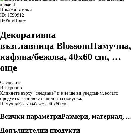
Покажи всички
ID: 1599912
BePureHome
Декоративна
възглавница Blossom
Памучна,
кафява/бежова, 40x60 cm
, …
още
Следвайте
Изчерпанo
Кликнете върху "следване" и ние ще ви уведомим, когато
продуктът отново е наличен за покупка.
Памучна
Кафява/бежова
40x60 cm
Всички параметри
Размери, материал, ...
Допълнителни продукти