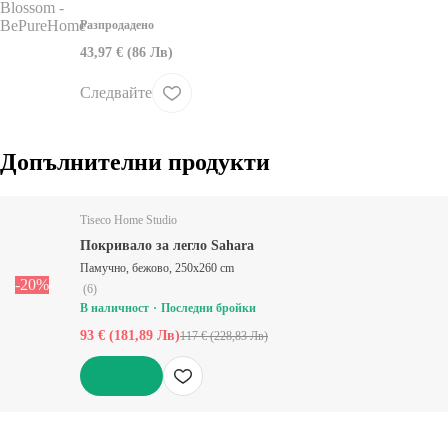
Разпродадено
43,97 € (86 Лв)
Следвайте
Допълнителни продукти
Tiseco Home Studio
Покривало за легло Sahara
Памучно, бежово, 250x260 cm
-20%
(
6
)
В наличност
Последни бройки
93 € (181,89 Лв)
117 € (228,83 Лв)
ДОБАВИ