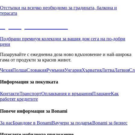
Отстъпки на всичко необходимо за градината, балкона и
терасата
Премиум с отстъпка
Подбрани премиум колекции за вашия дом сега на по-добри
цени
Пазарувайте с ежедневна доза ново вдъхновение и най-широка
гама от продукти за красив живот.
Чехия
Полша
Словакия
Румъния
Унгария
Хърватия
Литва
Латвия
Сл
Информация за покупката
Контакти
Транспорт
Оплаквания и връщания
Плащане
Как
работят кредитите
Повече информация за Bonami
За нас
Брандове в Bonami
Ваучери за подарък
Bonami за бизнес
Изтеглете мобилното приложение