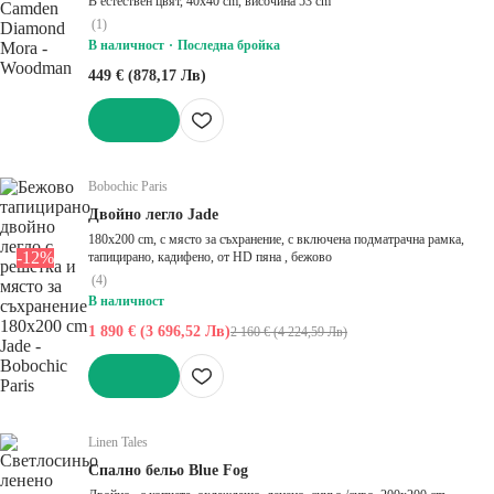
В естествен цвят, 40x40 cm, височина 53 cm
(
1
)
В наличност
Последна бройка
449 € (878,17 Лв)
ДОБАВИ
Bobochic Paris
Двойно легло Jade
180x200 cm, с място за съхранение, с включена подматрачна рамка,
-12%
тапицирано, кадифено, от HD пяна , бежово
(
4
)
В наличност
1 890 € (3 696,52 Лв)
2 160 € (4 224,59 Лв)
ДОБАВИ
Linen Tales
Спално бельо Blue Fog