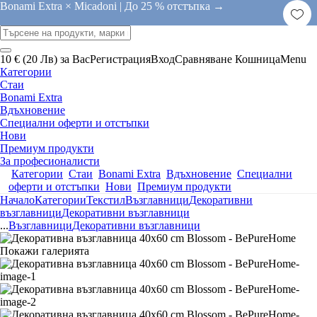
Bonami Extra × Micadoni |
До 25 % отстъпка →
10 € (20 Лв) за Вас
Регистрация
Вход
Сравняване
Кошница
Menu
Категории
Стаи
Bonami Extra
Вдъхновение
Специални оферти и отстъпки
Нови
Премиум продукти
За професионалисти
Категории
Стаи
Bonami Extra
Вдъхновение
Специални
оферти и отстъпки
Нови
Премиум продукти
Начало
Категории
Текстил
Възглавници
Декоративни
възглавници
Декоративни възглавници
...
Възглавници
Декоративни възглавници
Покажи галерията