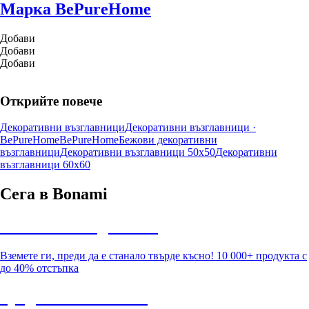
Марка BePureHome
Добави
Добави
Добави
Открийте повече
Декоративни възглавници
Декоративни възглавници ·
BePureHome
BePureHome
Бежови декоративни
възглавници
Декоративни възглавници 50x50
Декоративни
възглавници 60x60
Сега в Bonami
Summer Sale до -40%
Вземете ги, преди да е станало твърде късно! 10 000+ продукта с
до 40% отстъпка
Градина с отстъпка