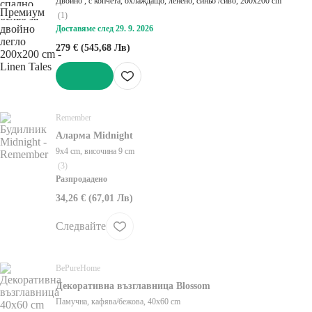
Двойно , с копчета, охлаждащо, ленено, синьо /сиво, 200x200 cm
Премиум
(
1
)
Доставяме след 29. 9. 2026
279 € (545,68 Лв)
ДОБАВИ
Remember
Аларма Midnight
9x4 cm, височина 9 cm
(
3
)
Разпродадено
34,26 € (67,01 Лв)
Следвайте
BePureHome
Декоративна възглавница Blossom
Памучна, кафява/бежова, 40x60 cm