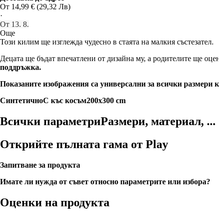
От 14,99 € (29,32 Лв)
·
От 13. 8.
Още
Този килим ще изглежда чудесно в стаята на малкия състезател.
Децата ще бъдат впечатлени от дизайна му, а родителите ще оц
поддръжка.
Показаните изображения са универсални за всички размери к
Синтетично
С къс косъм
200x300 cm
Всички параметри
Размери, материал, ...
Открийте пълната гама от Play
Запитване за продукта
Имате ли нужда от съвет относно параметрите или избора?
Оценки на продукта