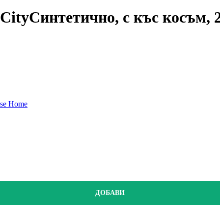
City
Синтетично, с къс косъм, 
nse Home
ДОБАВИ