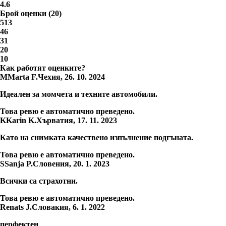
4.6
Брой оценки
(
20
)
5
13
4
6
3
1
2
0
1
0
Как работят оценките?
M
Marta F.
Чехия
,
26. 10. 2024
Идеален за момчета и техните автомобили.
Това ревю е автоматично преведено.
K
Karin K.
Хърватия
,
17. 11. 2023
Като на снимката качествено изпълнение подгъната.
Това ревю е автоматично преведено.
S
Sanja P.
Словения
,
20. 1. 2023
Всички са страхотни.
Това ревю е автоматично преведено.
Renats J.
Словакия
,
6. 1. 2022
перфектен