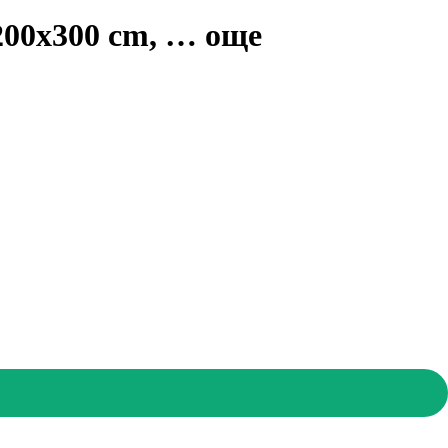
200x300 cm
, …
още