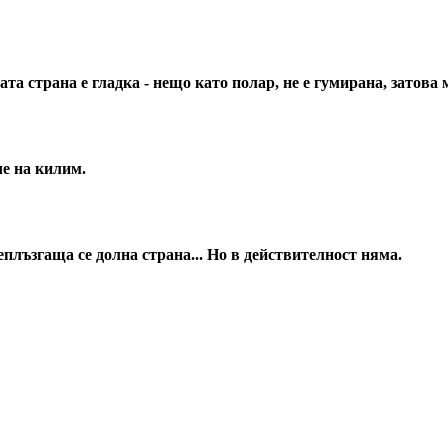
та страна е гладка - нещо като полар, не е гумирана, затова 
че на килим.
плъзгаща се долна страна... Но в действителност няма.