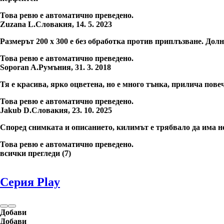
Това ревю е автоматично преведено.
Zuzana L.
Словакия
,
14. 5. 2023
Размерът 200 х 300 е без обработка против приплъзване. Долна
Това ревю е автоматично преведено.
Soporan A.
Румъния
,
31. 3. 2018
Тя е красива, ярко оцветена, но е много тънка, прилича пове
Това ревю е автоматично преведено.
Jakub D.
Словакия
,
23. 10. 2025
Според снимката и описанието, килимът е трябвало да има не
Това ревю е автоматично преведено.
всички прегледи
(
7
)
Серия Play
Добави
Добави