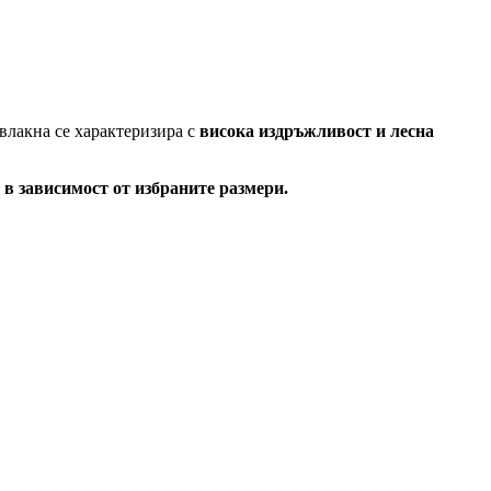
влакна се характеризира с
висока издръжливост и лесна
в зависимост от избраните размери.