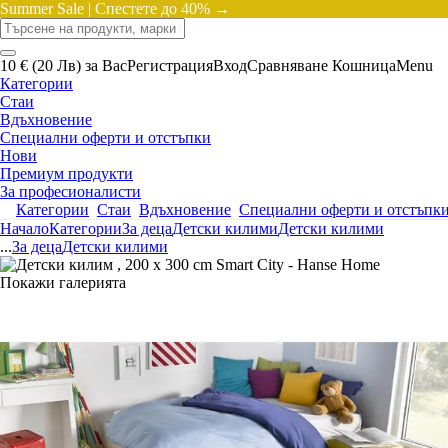
Summer Sale |
Спестете до 40% →
10 € (20 Лв) за Вас
Регистрация
Вход
Сравняване
Кошница
Menu
Категории
Стаи
Вдъхновение
Специални оферти и отстъпки
Нови
Премиум продукти
За професионалисти
Категории
Стаи
Вдъхновение
Специални оферти и отстъпк
Начало
Категории
За деца
Детски килими
Детски килими
...
За деца
Детски килими
Покажи галерията