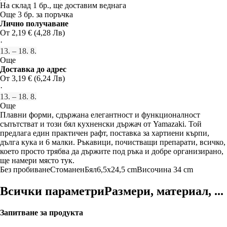
На склад 1 бр., ще доставим веднага
Още 3 бр. за поръчка
Лично получаване
От 2,19 € (4,28 Лв)
·
13. – 18. 8.
Още
Доставка до адрес
От 3,19 € (6,24 Лв)
·
13. – 18. 8.
Още
Плавни форми, сдържана елегантност и функционалност
съпътстват и този бял кухненски държач от Yamazaki. Той
предлага един практичен рафт, поставка за хартиени кърпи,
дълга кука и 6 малки. Ръкавици, почистващи препарати, всичко,
което просто трябва да държите под ръка и добре организирано,
ще намери място тук.
Без пробиване
Стоманен
Бял
6,5x24,5 cm
Височина 34 cm
Всички параметри
Размери, материал, ...
Запитване за продукта