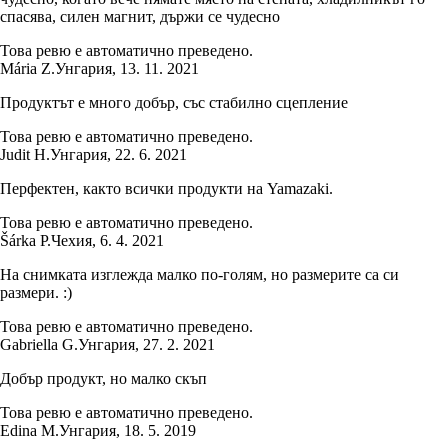
спасява, силен магнит, държи се чудесно
Това ревю е автоматично преведено.
Mária Z.
Унгария
,
13. 11. 2021
Продуктът е много добър, със стабилно сцепление
Това ревю е автоматично преведено.
Judit H.
Унгария
,
22. 6. 2021
Перфектен, както всички продукти на Yamazaki.
Това ревю е автоматично преведено.
Šárka P.
Чехия
,
6. 4. 2021
На снимката изглежда малко по-голям, но размерите са си
размери. :)
Това ревю е автоматично преведено.
Gabriella G.
Унгария
,
27. 2. 2021
Добър продукт, но малко скъп
Това ревю е автоматично преведено.
Edina M.
Унгария
,
18. 5. 2019