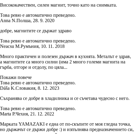
Висококачествен, силен магнит, точно като на снимката.
Това ревю е автоматично преведено.
Anna N.
Полша
,
28. 9. 2020
добре, магнитите се държат здраво
Това ревю е автоматично преведено.
Neacsu M.
Румъния
,
10. 11. 2018
Много практичен и полезен държач в кухнята. Металът е здрав,
а магнитите са много силни (има 2 много големи магнита на
гърба, отгоре и отдолу, по цяла...
Покажи повече
Това ревю е автоматично преведено.
Dáša K.
Словакия
,
8. 12. 2023
Съхранява се добре в хладилника и се съчетава чудесно с него.
Това ревю е автоматично преведено.
Marta P.
Чехия
,
21. 12. 2022
Марката YAMAZAKI е една от по-скъпите от моя гледна точка,
но държачът се държи добре :) и изпълнява предназначението си,