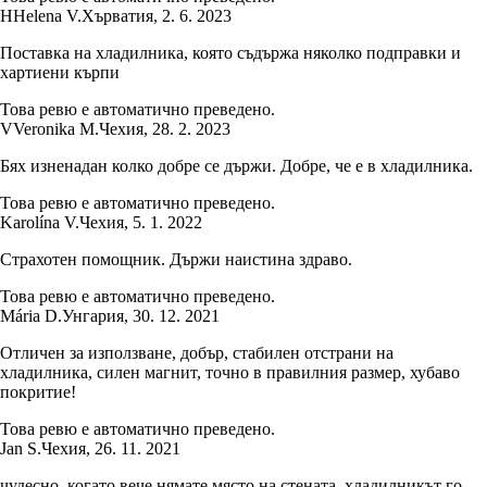
H
Helena V.
Хърватия
,
2. 6. 2023
Поставка на хладилника, която съдържа няколко подправки и
хартиени кърпи
Това ревю е автоматично преведено.
V
Veronika M.
Чехия
,
28. 2. 2023
Бях изненадан колко добре се държи. Добре, че е в хладилника.
Това ревю е автоматично преведено.
Karolína V.
Чехия
,
5. 1. 2022
Страхотен помощник. Държи наистина здраво.
Това ревю е автоматично преведено.
Mária D.
Унгария
,
30. 12. 2021
Отличен за използване, добър, стабилен отстрани на
хладилника, силен магнит, точно в правилния размер, хубаво
покритие!
Това ревю е автоматично преведено.
Jan S.
Чехия
,
26. 11. 2021
чудесно, когато вече нямате място на стената, хладилникът го