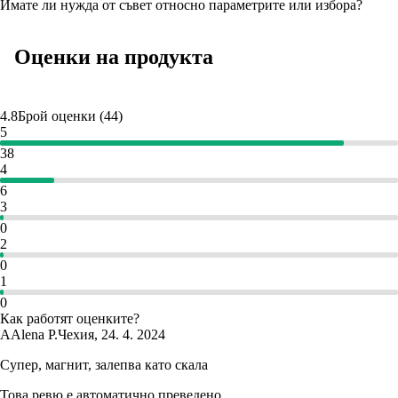
Имате ли нужда от съвет относно параметрите или избора?
Оценки на продукта
4.8
Брой оценки
(
44
)
5
38
4
6
3
0
2
0
1
0
Как работят оценките?
A
Alena P.
Чехия
,
24. 4. 2024
Супер, магнит, залепва като скала
Това ревю е автоматично преведено.