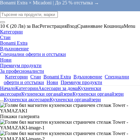
Bonami Extra × Micadoni |
До 25 % отстъпка →
10 € (20 Лв) за Вас
Регистрация
Вход
Сравняване
Кошница
Menu
Категории
Стаи
Bonami Extra
Вдъхновение
Специални оферти и отстъпки
Нови
Премиум продукти
За професионалисти
Категории
Стаи
Bonami Extra
Вдъхновение
Специални
оферти и отстъпки
Нови
Премиум продукти
Начало
Категории
Аксесоари за дома
Кухненски
аксесоари
Кухненски органайзери
Кухненски органайзери
...
Кухненски аксесоари
Кухненски органайзери
Покажи галерията