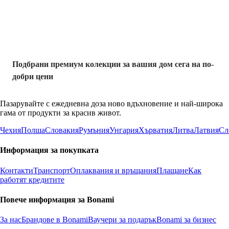
отстъпка
Подбрани премиум колекции за вашия дом сега на по-
добри цени
Пазарувайте с ежедневна доза ново вдъхновение и най-широка
гама от продукти за красив живот.
Чехия
Полша
Словакия
Румъния
Унгария
Хърватия
Литва
Латвия
Сл
Информация за покупката
Контакти
Транспорт
Оплаквания и връщания
Плащане
Как
работят кредитите
Повече информация за Bonami
За нас
Брандове в Bonami
Ваучери за подарък
Bonami за бизнес