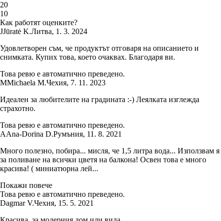
2
0
1
0
Как работят оценките?
J
Jūratė K.
Литва
,
1. 3. 2024
Удовлетворен съм, че продуктът отговаря на описанието и
снимката. Купих това, което очаквах. Благодаря ви.
Това ревю е автоматично преведено.
M
Michaela M.
Чехия
,
7. 11. 2023
Идеален за любителите на градината :-) Леялката изглежда
страхотно.
Това ревю е автоматично преведено.
A
Ana-Dorina D.
Румъния
,
11. 8. 2021
Много полезно, побира... мисля, че 1,5 литра вода... Използвам я
за поливане на всички цветя на балкона! Освен това е много
красива! ( миниатюрна лей...
Покажи повече
Това ревю е автоматично преведено.
Dagmar V.
Чехия
,
15. 5. 2021
Красива, за модерния дом или вила.