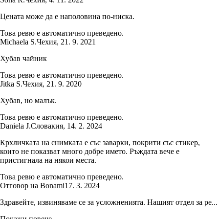
Цената може да е наполовина по-ниска.
Това ревю е автоматично преведено.
Michaela S.
Чехия
,
21. 9. 2021
Хубав чайник
Това ревю е автоматично преведено.
Jitka S.
Чехия
,
21. 9. 2020
Хубав, но малък.
Това ревю е автоматично преведено.
Daniela J.
Словакия
,
14. 2. 2024
Крхличката на снимката е със заварки, покрити със стикер,
които не показват много добре името. Ръждата вече е
пристигнала на някои места.
Това ревю е автоматично преведено.
Отговор на Bonami
17. 3. 2024
Здравейте, извиняваме се за усложненията. Нашият отдел за ре...
Покажи повече