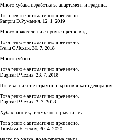
Много хубава изработка за апартамент и градина.
Това ревю е автоматично преведено.
Panţoiu D.
Румъния
,
12. 1. 2019
Много практичен и с приятен ретро вид.
Това ревю е автоматично преведено.
Ivana C.
Чехия
,
30. 7. 2018
Много хубаво.
Това ревю е автоматично преведено.
Dagmar P.
Чехия
,
23. 7. 2018
Поливалникът е страхотен. красив и като декорация.
Това ревю е автоматично преведено.
Dagmar P.
Чехия
,
2. 7. 2018
Хубав чайник, подходящ за ръката ви.
Това ревю е автоматично преведено.
Jaroslava K.
Чехия
,
30. 4. 2020
малко по-малка, но интересна лейка