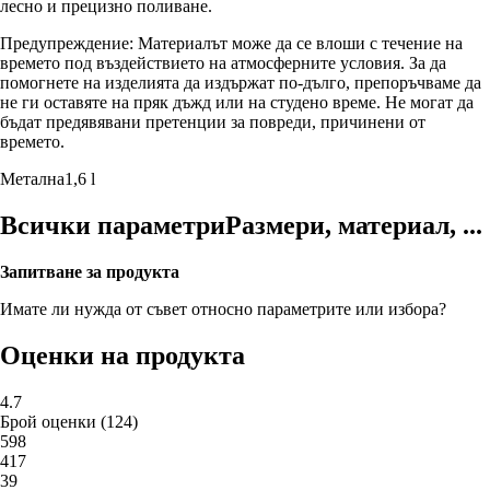
лесно и прецизно поливане.
Предупреждение: Материалът може да се влоши с течение на
времето под въздействието на атмосферните условия. За да
помогнете на изделията да издържат по-дълго, препоръчваме да
не ги оставяте на пряк дъжд или на студено време. Не могат да
бъдат предявявани претенции за повреди, причинени от
времето.
Метална
1,6 l
Всички параметри
Размери, материал, ...
Запитване за продукта
Имате ли нужда от съвет относно параметрите или избора?
Оценки на продукта
4.7
Брой оценки
(
124
)
5
98
4
17
3
9