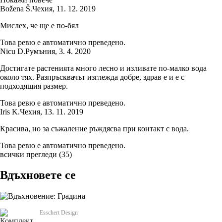
Božena Š.
Чехия
,
11. 12. 2019
Мислех, че ще е по-бял
Това ревю е автоматично преведено.
Nicu D.
Румъния
,
3. 4. 2020
Достигате растенията много лесно и изливате по-малко вода
около тях. Разпръсквачът изглежда добре, здрав е и е с
подходящия размер.
Това ревю е автоматично преведено.
Iris K.
Чехия
,
13. 11. 2019
Красива, но за съжаление ръждясва при контакт с вода.
Това ревю е автоматично преведено.
всички прегледи
(
35
)
Вдъхновете се
Esschert Design