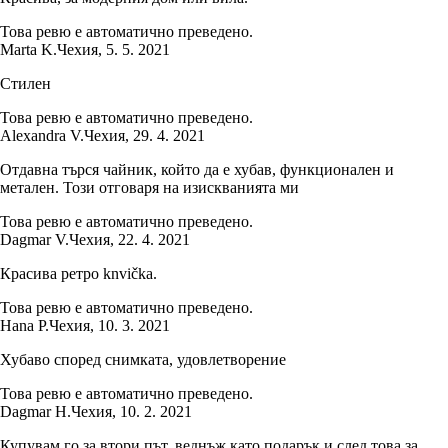
Това ревю е автоматично преведено.
Marta K.
Чехия
,
5. 5. 2021
Стилен
Това ревю е автоматично преведено.
Alexandra V.
Чехия
,
29. 4. 2021
Отдавна търся чайник, който да е хубав, функционален и
метален. Този отговаря на изискванията ми
Това ревю е автоматично преведено.
Dagmar V.
Чехия
,
22. 4. 2021
Красива ретро knvička.
Това ревю е автоматично преведено.
Hana P.
Чехия
,
10. 3. 2021
Хубаво според снимката, удовлетворение
Това ревю е автоматично преведено.
Dagmar H.
Чехия
,
10. 2. 2021
Купувам го за втори път, веднъж като подарък и след това за