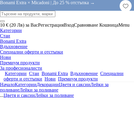
Bonami Extra × Micadoni |
До 25 % отстъпка →
10 € (20 Лв) за Вас
Регистрация
Вход
Сравняване
Кошница
Menu
Категории
Стаи
Bonami Extra
Вдъхновение
Специални оферти и отстъпки
Нови
Премиум продукти
За професионалисти
Категории
Стаи
Bonami Extra
Вдъхновение
Специални
оферти и отстъпки
Нови
Премиум продукти
Начало
Категории
Декорации
Цветя и саксии
Лейки за
поливане
Лейки за поливане
...
Цветя и саксии
Лейки за поливане