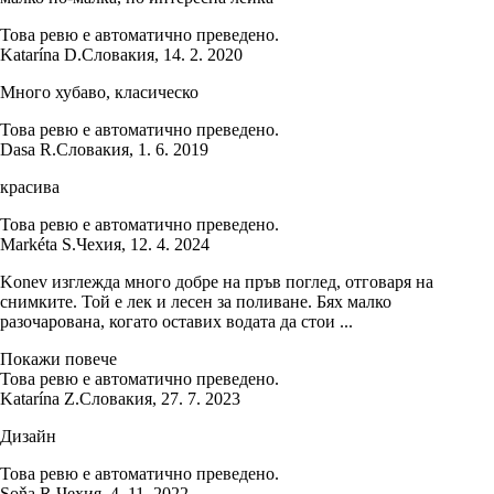
Това ревю е автоматично преведено.
Katarína D.
Словакия
,
14. 2. 2020
Много хубаво, класическо
Това ревю е автоматично преведено.
Dasa R.
Словакия
,
1. 6. 2019
красива
Това ревю е автоматично преведено.
Markéta S.
Чехия
,
12. 4. 2024
Konev изглежда много добре на пръв поглед, отговаря на
снимките. Той е лек и лесен за поливане. Бях малко
разочарована, когато оставих водата да стои ...
Покажи повече
Това ревю е автоматично преведено.
Katarína Z.
Словакия
,
27. 7. 2023
Дизайн
Това ревю е автоматично преведено.
Soňa R.
Чехия
,
4. 11. 2022