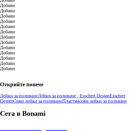
Добави
Добави
Добави
Добави
Добави
Добави
Добави
Добави
Добави
Добави
Добави
Добави
Добави
Добави
Открийте повече
Лейки за поливане
Лейки за поливане · Esschert Design
Esschert
Design
Сиви лейки за поливане
Пластмасови лейки за поливане
Сега в Bonami
Summer Sale до -40%