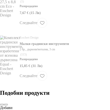
(
1
)
Разпродадено
7,67 € (15 Лв)
Следвайте
Esschert Design
Малки градински инструменти
2 бр., дървени/метални, 3 cm
(
115
)
Разпродадено
15,85 € (31 Лв)
Следвайте
Подобни продукти
Добави