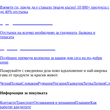
Вземете ги, преди да е станало твърде късно! 10 000+ продукта с
до 40% отстъпка
Градина с отстъпка
Отстъпки на всичко необходимо за градината, балкона и
терасата
Премиум с отстъпка
Подбрани премиум колекции за вашия дом сега на по-добри
цени
Пазарувайте с ежедневна доза ново вдъхновение и най-широка
гама от продукти за красив живот.
Чехия
Полша
Словакия
Румъния
Унгария
Хърватия
Литва
Латвия
Сл
Информация за покупката
Контакти
Транспорт
Оплаквания и връщания
Плащане
Как
работят кредитите