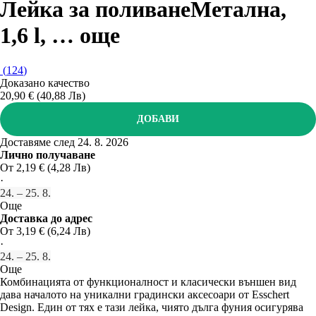
Лейка за поливане
Метална,
1,6 l
, …
още
(
124
)
Доказано качество
20,90 € (40,88 Лв)
ДОБАВИ
Доставяме след 24. 8. 2026
Лично получаване
От 2,19 € (4,28 Лв)
·
24. – 25. 8.
Още
Доставка до адрес
От 3,19 € (6,24 Лв)
·
24. – 25. 8.
Още
Комбинацията от функционалност и класически външен вид
дава началото на уникални градински аксесоари от Esschert
Design. Един от тях е тази лейка, чиято дълга фуния осигурява