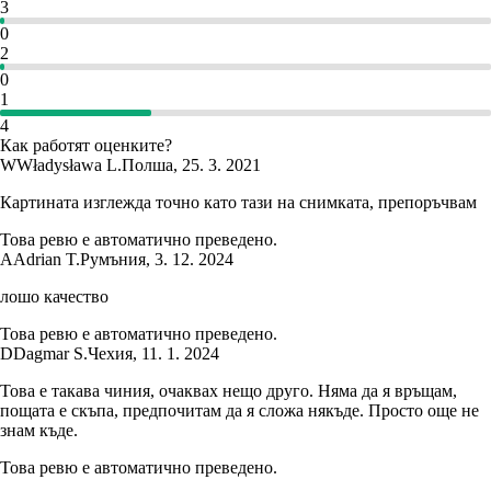
3
0
2
0
1
4
Как работят оценките?
W
Władysława L.
Полша
,
25. 3. 2021
Картината изглежда точно като тази на снимката, препоръчвам
Това ревю е автоматично преведено.
A
Adrian T.
Румъния
,
3. 12. 2024
лошо качество
Това ревю е автоматично преведено.
D
Dagmar S.
Чехия
,
11. 1. 2024
Това е такава чиния, очаквах нещо друго. Няма да я връщам,
пощата е скъпа, предпочитам да я сложа някъде. Просто още не
знам къде.
Това ревю е автоматично преведено.