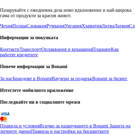
Пазарувайте с ежедневна доза ново вдъхновение и най-широка
гама от продукти за красив живот.
Чехия
Полша
Словакия
Румъния
Унгария
Хърватия
Литва
Латвия
Сл
Информация за покупката
Контакти
Транспорт
Оплаквания и връщания
Плащане
Как
работят кредитите
Повече информация за Bonami
За нас
Брандове в Bonami
Ваучери за подарък
Bonami за бизнес
Изтеглете мобилното приложение
Последвайте ни в социалните мрежи
Правила и условия
Всичко за пазаруването в Bonami
Защита на
личните данни
Правила и настройки на бисквитките