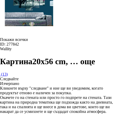
Покажи всички
ID: 277842
Wallity
Картина
20x56 cm
, …
още
(
13
)
Следвайте
Изчерпанo
Кликнете върху "следване" и ние ще ви уведомим, когато
продуктът отново е наличен за покупка.
Окачете го на стената или просто го подпрете на стената. Тази
картина на природна тематика ще подхожда както на дневната,
така и на спалнята и ще внесе в дома ви цветове, които ще ви
накарат да се усмихнете и ще създадат спокойна атмосфера.