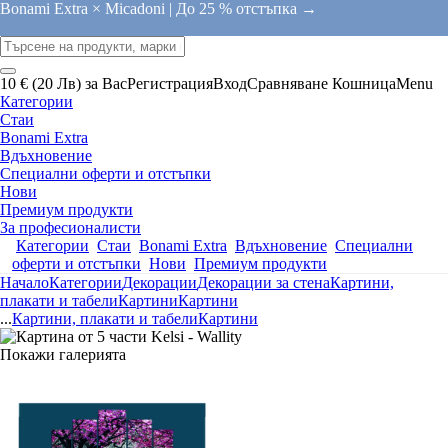
Bonami Extra × Micadoni |
До 25 % отстъпка →
10 € (20 Лв) за Вас
Регистрация
Вход
Сравняване
Кошница
Menu
Категории
Стаи
Bonami Extra
Вдъхновение
Специални оферти и отстъпки
Нови
Премиум продукти
За професионалисти
Категории
Стаи
Bonami Extra
Вдъхновение
Специални
оферти и отстъпки
Нови
Премиум продукти
Начало
Категории
Декорации
Декорации за стена
Картини,
плакати и табели
Картини
Картини
...
Картини, плакати и табели
Картини
Покажи галерията