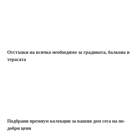
Градина с
отстъпка
Отстъпки на всичко необходимо за градината, балкона и
терасата
Премиум с
отстъпка
Подбрани премиум колекции за вашия дом сега на по-
добри цени