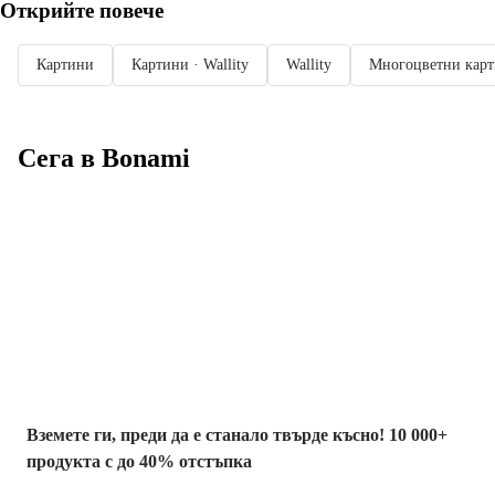
Открийте повече
Картини
Картини · Wallity
Wallity
Многоцветни кар
Сега в Bonami
Summer Sale до
-40%
Вземете ги, преди да е станало твърде късно! 10 000+
продукта с до 40% отстъпка