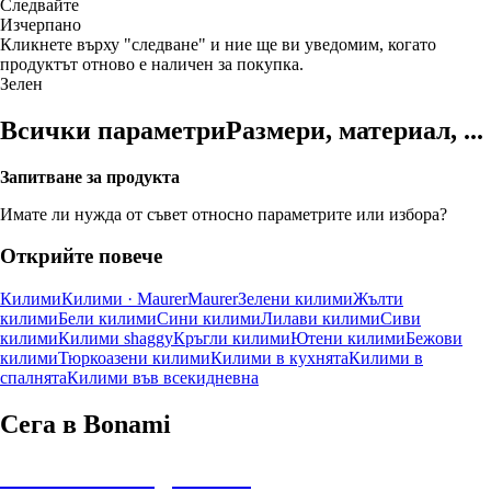
Следвайте
Изчерпанo
Кликнете върху "следване" и ние ще ви уведомим, когато
продуктът отново е наличен за покупка.
Зелен
Всички параметри
Размери, материал, ...
Запитване за продукта
Имате ли нужда от съвет относно параметрите или избора?
Открийте повече
Килими
Килими · Maurer
Maurer
Зелени килими
Жълти
килими
Бели килими
Сини килими
Лилави килими
Сиви
килими
Килими shaggy
Кръгли килими
Ютени килими
Бежови
килими
Тюркоазени килими
Килими в кухнята
Килими в
спалнята
Килими във всекидневна
Сега в Bonami
Summer Sale до -40%