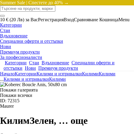
Summer Sale |
Спестете до 40% →
10 € (20 Лв) за Вас
Регистрация
Вход
Сравняване
Кошница
Menu
Категории
Стаи
Вдъхновение
Специални оферти и отстъпки
Нови
Премиум продукти
За професионалисти
Категории
Стаи
Вдъхновение
Специални оферти и
отстъпки
Нови
Премиум продукти
Начало
Категории
Килими и изтривалки
Килими
Килими
...
Килими и изтривалки
Килими
Покажи галерията
Покажи всички
ID: 72315
Maurer
Килим
Зелен
, …
още