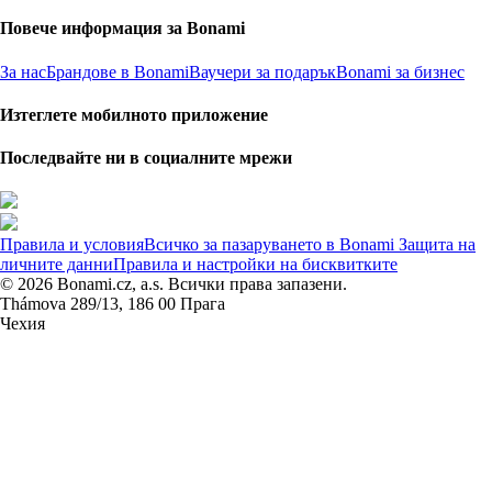
Повече информация за Bonami
За нас
Брандове в Bonami
Ваучери за подарък
Bonami за бизнес
Изтеглете мобилното приложение
Последвайте ни в социалните мрежи
Правила и условия
Всичко за пазаруването в Bonami
Защита на
личните данни
Правила и настройки на бисквитките
© 2026 Bonami.cz, a.s. Всички права запазени.
Thámova 289/13, 186 00 Прага
Чехия