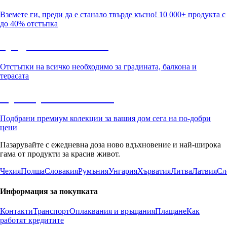
Вземете ги, преди да е станало твърде късно! 10 000+ продукта с
до 40% отстъпка
Градина с отстъпка
Отстъпки на всичко необходимо за градината, балкона и
терасата
Премиум с отстъпка
Подбрани премиум колекции за вашия дом сега на по-добри
цени
Пазарувайте с ежедневна доза ново вдъхновение и най-широка
гама от продукти за красив живот.
Чехия
Полша
Словакия
Румъния
Унгария
Хърватия
Литва
Латвия
Сл
Информация за покупката
Контакти
Транспорт
Оплаквания и връщания
Плащане
Как
работят кредитите