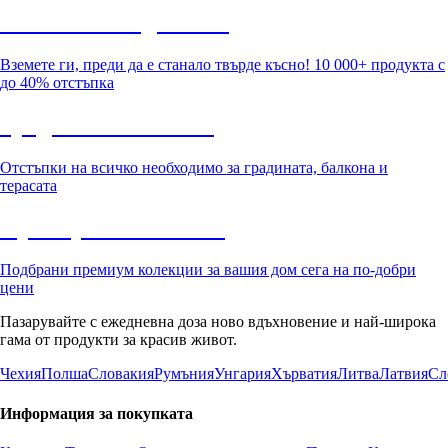
Summer Sale до -40%
Вземете ги, преди да е станало твърде късно! 10 000+ продукта с
до 40% отстъпка
Градина с отстъпка
Отстъпки на всичко необходимо за градината, балкона и
терасата
Премиум с отстъпка
Подбрани премиум колекции за вашия дом сега на по-добри
цени
Пазарувайте с ежедневна доза ново вдъхновение и най-широка
гама от продукти за красив живот.
Чехия
Полша
Словакия
Румъния
Унгария
Хърватия
Литва
Латвия
Сл
Информация за покупката