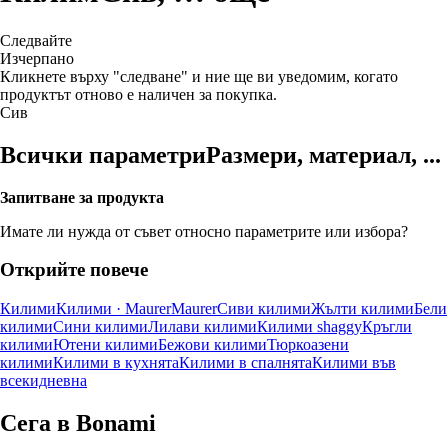
Следвайте
Изчерпанo
Кликнете върху "следване" и ние ще ви уведомим, когато
продуктът отново е наличен за покупка.
Сив
Всички параметри
Размери, материал, ...
Запитване за продукта
Имате ли нужда от съвет относно параметрите или избора?
Открийте повече
Килими
Килими · Maurer
Maurer
Сиви килими
Жълти килими
Бели
килими
Сини килими
Лилави килими
Килими shaggy
Кръгли
килими
Ютени килими
Бежови килими
Тюркоазени
килими
Килими в кухнята
Килими в спалнята
Килими във
всекидневна
Сега в Bonami