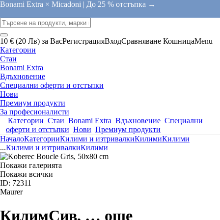
Bonami Extra × Micadoni |
До 25 % отстъпка →
10 € (20 Лв) за Вас
Регистрация
Вход
Сравняване
Кошница
Menu
Категории
Стаи
Bonami Extra
Вдъхновение
Специални оферти и отстъпки
Нови
Премиум продукти
За професионалисти
Категории
Стаи
Bonami Extra
Вдъхновение
Специални
оферти и отстъпки
Нови
Премиум продукти
Начало
Категории
Килими и изтривалки
Килими
Килими
...
Килими и изтривалки
Килими
Покажи галерията
Покажи всички
ID: 72311
Maurer
Килим
Сив
, …
още