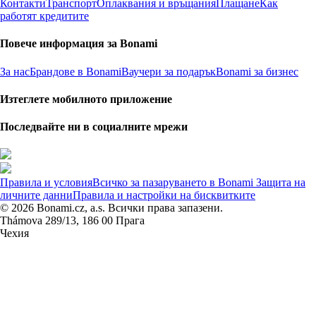
Контакти
Транспорт
Оплаквания и връщания
Плащане
Как
работят кредитите
Повече информация за Bonami
За нас
Брандове в Bonami
Ваучери за подарък
Bonami за бизнес
Изтеглете мобилното приложение
Последвайте ни в социалните мрежи
Правила и условия
Всичко за пазаруването в Bonami
Защита на
личните данни
Правила и настройки на бисквитките
© 2026 Bonami.cz, a.s. Всички права запазени.
Thámova 289/13, 186 00 Прага
Чехия