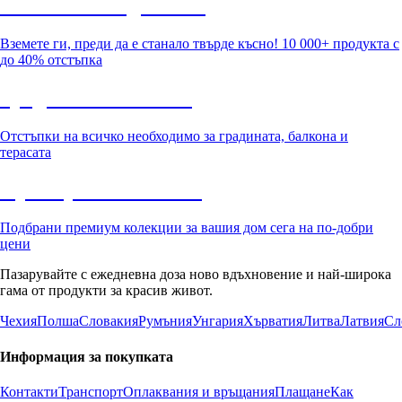
Summer Sale до -40%
Вземете ги, преди да е станало твърде късно! 10 000+ продукта с
до 40% отстъпка
Градина с отстъпка
Отстъпки на всичко необходимо за градината, балкона и
терасата
Премиум с отстъпка
Подбрани премиум колекции за вашия дом сега на по-добри
цени
Пазарувайте с ежедневна доза ново вдъхновение и най-широка
гама от продукти за красив живот.
Чехия
Полша
Словакия
Румъния
Унгария
Хърватия
Литва
Латвия
Сл
Информация за покупката
Контакти
Транспорт
Оплаквания и връщания
Плащане
Как