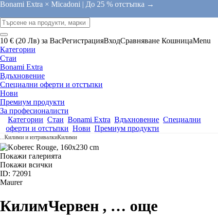
Bonami Extra × Micadoni |
До 25 % отстъпка →
10 € (20 Лв) за Вас
Регистрация
Вход
Сравняване
Кошница
Menu
Категории
Стаи
Bonami Extra
Вдъхновение
Специални оферти и отстъпки
Нови
Премиум продукти
За професионалисти
Категории
Стаи
Bonami Extra
Вдъхновение
Специални
оферти и отстъпки
Нови
Премиум продукти
...
Килими и изтривалки
Килими
Покажи галерията
Покажи всички
ID: 72091
Maurer
Килим
Червен
, …
още