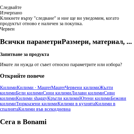
Следвайте
Изчерпанo
Кликнете върху "следване" и ние ще ви уведомим, когато
продуктът отново е наличен за покупка.
Червен
Всички параметри
Размери, материал, ...
Запитване за продукта
Имате ли нужда от съвет относно параметрите или избора?
Открийте повече
Килими
Килими · Maurer
Maurer
Червени килими
Жълти
килими
Бели килими
Сини килими
Лилави килими
Сиви
килими
Килими shaggy
Кръгли килими
Ютени килими
Бежови
килими
Тюркоазени килими
Килими в кухнята
Килими в
спалнята
Килими във всекидневна
Сега в Bonami