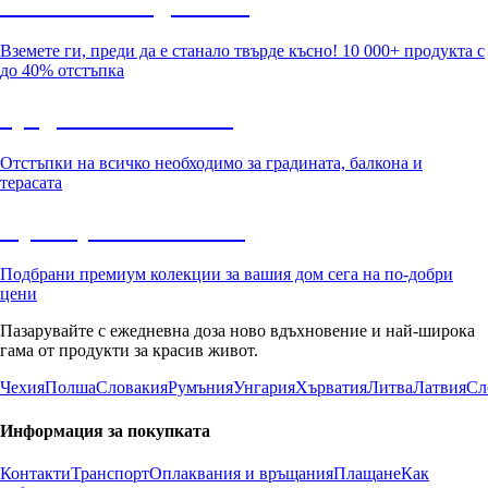
Summer Sale до -40%
Вземете ги, преди да е станало твърде късно! 10 000+ продукта с
до 40% отстъпка
Градина с отстъпка
Отстъпки на всичко необходимо за градината, балкона и
терасата
Премиум с отстъпка
Подбрани премиум колекции за вашия дом сега на по-добри
цени
Пазарувайте с ежедневна доза ново вдъхновение и най-широка
гама от продукти за красив живот.
Чехия
Полша
Словакия
Румъния
Унгария
Хърватия
Литва
Латвия
Сл
Информация за покупката
Контакти
Транспорт
Оплаквания и връщания
Плащане
Как