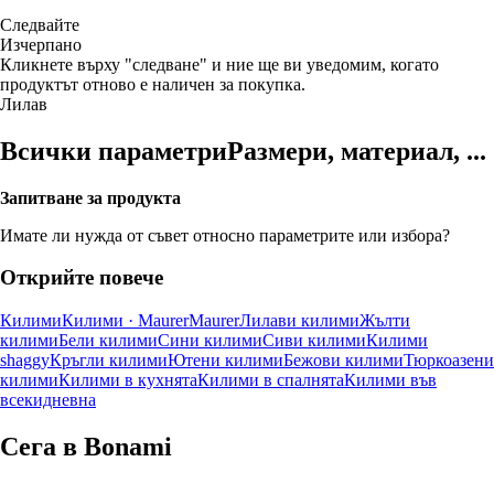
Следвайте
Изчерпанo
Кликнете върху "следване" и ние ще ви уведомим, когато
продуктът отново е наличен за покупка.
Лилав
Всички параметри
Размери, материал, ...
Запитване за продукта
Имате ли нужда от съвет относно параметрите или избора?
Открийте повече
Килими
Килими · Maurer
Maurer
Лилави килими
Жълти
килими
Бели килими
Сини килими
Сиви килими
Килими
shaggy
Кръгли килими
Ютени килими
Бежови килими
Тюркоазени
килими
Килими в кухнята
Килими в спалнята
Килими във
всекидневна
Сега в Bonami