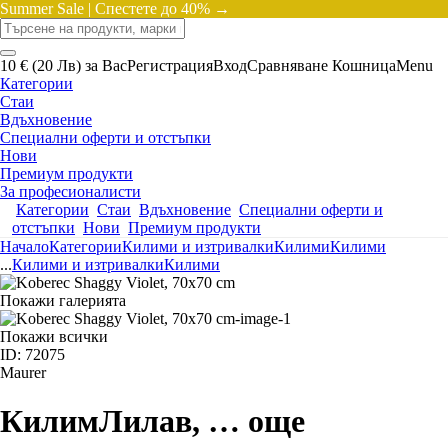
Summer Sale |
Спестете до 40% →
10 € (20 Лв) за Вас
Регистрация
Вход
Сравняване
Кошница
Menu
Категории
Стаи
Вдъхновение
Специални оферти и отстъпки
Нови
Премиум продукти
За професионалисти
Категории
Стаи
Вдъхновение
Специални оферти и
отстъпки
Нови
Премиум продукти
Начало
Категории
Килими и изтривалки
Килими
Килими
...
Килими и изтривалки
Килими
Покажи галерията
Покажи всички
ID: 72075
Maurer
Килим
Лилав
, …
още