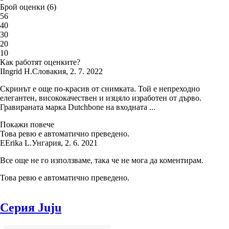
Брой оценки
(
6
)
5
6
4
0
3
0
2
0
1
0
Как работят оценките?
I
Ingrid H.
Словакия
,
2. 7. 2022
Скринът е още по-красив от снимката. Той е непреходно
елегантен, висококачествен и изцяло изработен от дърво.
Гравираната марка Dutchbone на входната ...
Покажи повече
Това ревю е автоматично преведено.
E
Erika L.
Унгария
,
2. 6. 2021
Все още не го използваме, така че не мога да коментирам.
Това ревю е автоматично преведено.
Серия Juju