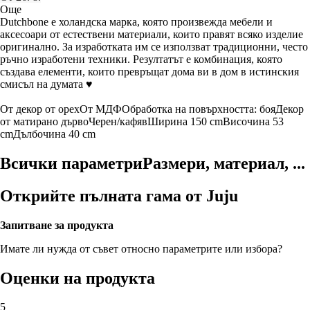
Още
Dutchbone е холандска марка, която произвежда мебели и
аксесоари от естествени материали, които правят всяко изделие
оригинално. За изработката им се използват традиционни, често
ръчно изработени техники. Резултатът е комбинация, която
създава елементи, които превръщат дома ви в дом в истинския
смисъл на думата ♥
От декор от орех
От МДФ
Oбработка на повърхността: боя
Декор
от матирано дърво
Черен/кафяв
Ширина 150 cm
Височина 53
cm
Дълбочина 40 cm
Всички параметри
Размери, материал, ...
Открийте пълната гама от Juju
Запитване за продукта
Имате ли нужда от съвет относно параметрите или избора?
Оценки на продукта
5