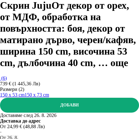
Скрин Juju
От декор от орех,
от МДФ, oбработка на
повърхността: боя, декор от
матирано дърво, черен/кафяв,
ширина 150 cm, височина 53
cm, дълбочина 40 cm
, …
още
(
6
)
739 € (1 445,36 Лв)
Размери (2)
150 x 53 cm
150 x 73 cm
ДОБАВИ
Доставяме след 26. 8. 2026
Доставка до адрес
От 24,99 € (48,88 Лв)
·
От 26. 8.