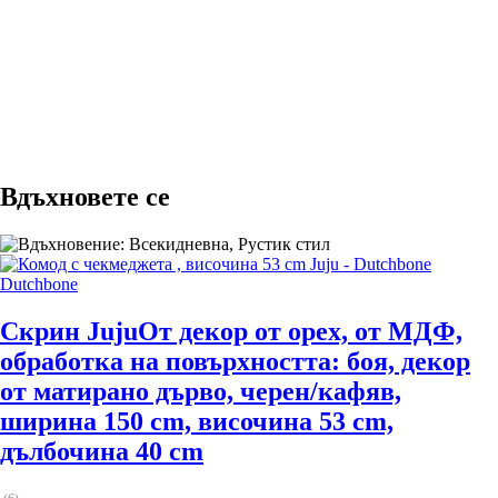
ДОБАВИ
Вдъхновете се
Dutchbone
Скрин Juju
От декор от орех, от МДФ,
oбработка на повърхността: боя, декор
от матирано дърво, черен/кафяв,
ширина 150 cm, височина 53 cm,
дълбочина 40 cm