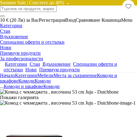
Summer Sale |
Спестете до 40% →
10 € (20 Лв) за Вас
Регистрация
Вход
Сравняване
Кошница
Menu
Категории
Стаи
Вдъхновение
Специални оферти и отстъпки
Нови
Премиум продукти
За професионалисти
Категории
Стаи
Вдъхновение
Специални оферти и
отстъпки
Нови
Премиум продукти
Начало
Категории
Мебели
Места за съхранение
Комоди и
шкафове
Комоди
Комоди
...
Комоди и шкафове
Комоди
Покажи галерията