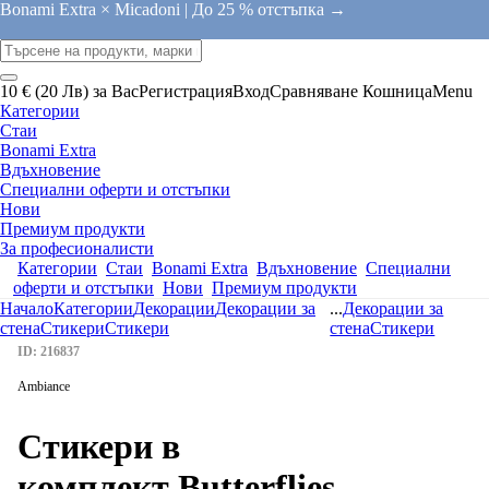
Bonami Extra × Micadoni |
До 25 % отстъпка →
10 € (20 Лв) за Вас
Регистрация
Вход
Сравняване
Кошница
Menu
Категории
Стаи
Bonami Extra
Вдъхновение
Специални оферти и отстъпки
Нови
Премиум продукти
За професионалисти
Категории
Стаи
Bonami Extra
Вдъхновение
Специални
оферти и отстъпки
Нови
Премиум продукти
Начало
Категории
Декорации
Декорации за
...
Декорации за
стена
Стикери
Стикери
стена
Стикери
ID: 216837
Ambiance
Стикери в
комплект Butterflies