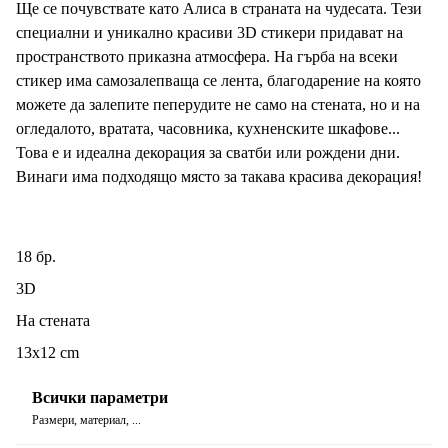
Ще се почувствате като Алиса в страната на чудесата. Тези
специални и уникално красиви 3D стикери придават на
пространството приказна атмосфера. На гърба на всеки
стикер има самозалепваща се лента, благодарение на която
можете да залепите пеперудите не само на стената, но и на
огледалото, вратата, часовника, кухненските шкафове...
Това е и идеална декорация за сватби или рождени дни.
Винаги има подходящо място за такава красива декорация!
18 бр.
3D
На стената
13x12 cm
Всички параметри
Размери, материал, ...