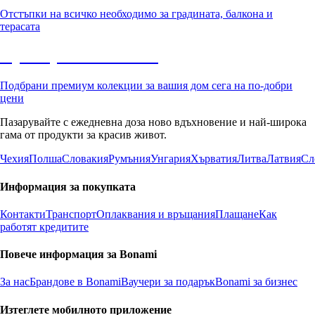
Отстъпки на всичко необходимо за градината, балкона и
терасата
Премиум с отстъпка
Подбрани премиум колекции за вашия дом сега на по-добри
цени
Пазарувайте с ежедневна доза ново вдъхновение и най-широка
гама от продукти за красив живот.
Чехия
Полша
Словакия
Румъния
Унгария
Хърватия
Литва
Латвия
Сл
Информация за покупката
Контакти
Транспорт
Оплаквания и връщания
Плащане
Как
работят кредитите
Повече информация за Bonami
За нас
Брандове в Bonami
Ваучери за подарък
Bonami за бизнес
Изтеглете мобилното приложение