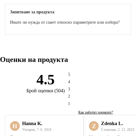
Запитване за продукта
Имате ли нужда от съвет относно параметрите или избора?
Оценки на продукта
4.5
5
4
3
Брой оценки
(
504
)
2
1
Как работят оценките?
Hanna K.
Zdenka L.
H
Z
Унгария
,
7. 6. 2024
Словения
,
2. 12. 2023