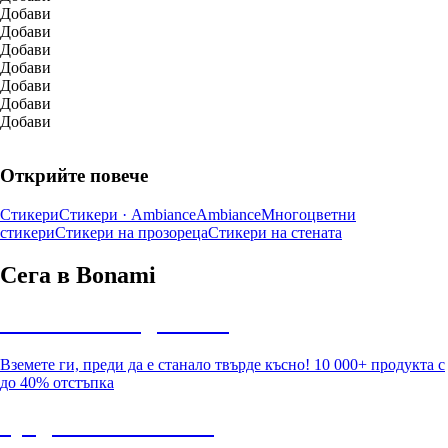
Добави
Добави
Добави
Добави
Добави
Добави
Добави
Открийте повече
Стикери
Стикери · Ambiance
Ambiance
Многоцветни
стикери
Стикери на прозореца
Стикери на стената
Сега в Bonami
Summer Sale до -40%
Вземете ги, преди да е станало твърде късно! 10 000+ продукта с
до 40% отстъпка
Градина с отстъпка