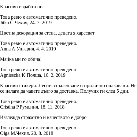
Красиво изработено
Това ревю е автоматично преведено.
Jitka Č.
Чехия
,
24. 7. 2019
Цветна декорация за стена, децата я харесват
Това ревю е автоматично преведено.
Anna A.
Унгария
,
4. 4. 2019
Майка ми го обича!
Това ревю е автоматично преведено.
Agnieszka K.
Полша
,
16. 2. 2019
Красиви стикери. Лесни за залепване и прилично опаковани. Не
се налага да чакате дълго за доставка. Получих ги след 5 дни.
Това ревю е автоматично преведено.
Cristina P.
Румъния
,
18. 11. 2018
Изглежда страхотно и качеството е добро
Това ревю е автоматично преведено.
Olga M.
Чехия
,
20. 8. 2018