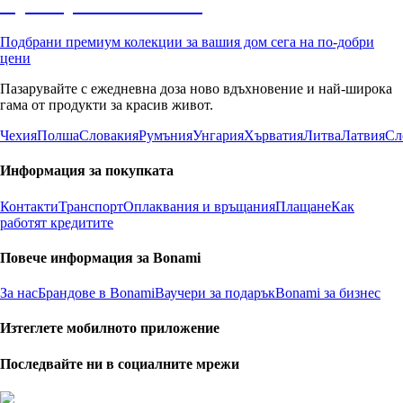
Премиум с отстъпка
Подбрани премиум колекции за вашия дом сега на по-добри
цени
Пазарувайте с ежедневна доза ново вдъхновение и най-широка
гама от продукти за красив живот.
Чехия
Полша
Словакия
Румъния
Унгария
Хърватия
Литва
Латвия
Сл
Информация за покупката
Контакти
Транспорт
Оплаквания и връщания
Плащане
Как
работят кредитите
Повече информация за Bonami
За нас
Брандове в Bonami
Ваучери за подарък
Bonami за бизнес
Изтеглете мобилното приложение
Последвайте ни в социалните мрежи