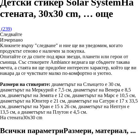
Детски стикер Solar System
На
стената, 30x30 cm
, …
още
(
239
)
Следвайте
Изчерпанo
Кликнете върху "следване" и ние ще ви уведомим, когато
продуктът отново е наличен за покупка.
Опитайте се да спите под ярки звезди, планети или герои от
сънища. Със стикерите Ambiance веднага ще сбъднете такава
мечта, а стаята ви ще придобие интересен характер, който ще ви
накара да се чувствате малко по-комфортно и уютно.
Размери на стикерите:
диаметърът на Слънцето е 30 см,
диаметърът на Меркурий е 7,5 см, диаметърът на Венера е 8,5
см, диаметърът на Земята е 12 см, диаметърът на Марс е 10,5 см,
диаметърът на Юпитер е 21 см, диаметърът на Сатурн е 17 х 33,5
см, диаметърът на Уран е 15 х 26 см, диаметърът на Нептун е
13,5 см, а диаметърът на Плутон е 4,5 см.
На стената
30x30 cm
Всички параметри
Размери, материал, ...