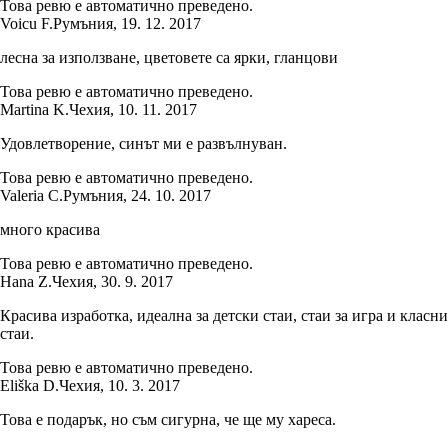
Това ревю е автоматично преведено.
Voicu F.
Румъния
,
19. 12. 2017
лесна за използване, цветовете са ярки, гланцови
Това ревю е автоматично преведено.
Martina K.
Чехия
,
10. 11. 2017
Удовлетворение, синът ми е развълнуван.
Това ревю е автоматично преведено.
Valeria C.
Румъния
,
24. 10. 2017
много красива
Това ревю е автоматично преведено.
Hana Z.
Чехия
,
30. 9. 2017
Красива изработка, идеална за детски стаи, стаи за игра и класни
стаи.
Това ревю е автоматично преведено.
Eliška D.
Чехия
,
10. 3. 2017
Това е подарък, но съм сигурна, че ще му хареса.