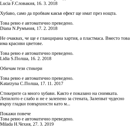
Lucia F.
Словакия
,
16. 3. 2018
Хубаво, само да пробвам какъв ефект ще имат през нощта.
Това ревю е автоматично преведено.
Diana N.
Румъния
,
17. 2. 2018
Не очаквах, че ще е гланцирана хартия, а пластмаса. Вместо това
има красиви цветове.
Това ревю е автоматично преведено.
Lidia S.
Полша
,
16. 2. 2018
Обичам тези стикери
Това ревю е автоматично преведено.
Katarzyna C.
Полша
,
17. 11. 2017
Стикерите са много хубави. Както е показано на снимката.
Лепилото е слабо и не е залепено за стената, Залепват чудесно
върху гладки повърхности като м...
Покажи повече
Това ревю е автоматично преведено.
Milada H.
Чехия
,
27. 3. 2019