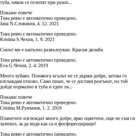
туба, някои се отлепят при разоп...
Покажи повече
Това ревю е автоматично преведено.
Jana N.
Словакия
,
4. 12. 2021
Това ревю е автоматично преведено.
Kristina S.
Чехия
,
1. 9. 2021
Синът ми е напълно развълнуван. Красив дизайн
Това ревю е автоматично преведено.
Eva G.
Чехия
,
2. 4. 2019
Много хубаво. Понякога ъгълът не се държи добре, затова го
изглаждам отново. Само пише, че се доставя разгънат, но той
дойде нормално в туба и един лъ...
Покажи повече
Това ревю е автоматично преведено.
Cristina M.
Румъния
,
1. 2. 2019
Планетите изглеждат много добре, ярко оцветени, още не съм ги
залепил, за да видя как са и фосфоресциращи!
Това ревю е автоматично преведено.