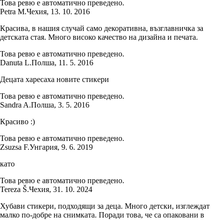
Това ревю е автоматично преведено.
Petra M.
Чехия
,
13. 10. 2016
Красива, в нашия случай само декоративна, възглавничка за
детската стая. Много високо качество на дизайна и печата.
Това ревю е автоматично преведено.
Danuta L.
Полша
,
11. 5. 2016
Децата харесаха новите стикери
Това ревю е автоматично преведено.
Sandra A.
Полша
,
3. 5. 2016
Красиво :)
Това ревю е автоматично преведено.
Zsuzsa F.
Унгария
,
9. 6. 2019
като
Това ревю е автоматично преведено.
Tereza Š.
Чехия
,
31. 10. 2024
Хубави стикери, подходящи за деца. Много детски, изглеждат
малко по-добре на снимката. Поради това, че са опаковани в