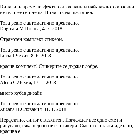
Винаги навреме перфектно опаковани и най-важното красиви
интелигентни неща. Винаги съм щастлива.
Това ревю е автоматично преведено.
Dagmara M.
Полша
,
4. 7. 2018
Страхотен комплект стикери.
Това ревю е автоматично преведено.
Lucia J.
Чехия
,
8. 6. 2018
красив комплект! Стикерите се държат добре.
Това ревю е автоматично преведено.
Alena G.
Чехия
,
17. 1. 2018
много хубав дизайн.
Това ревю е автоматично преведено.
Zuzana H.
Словакия
,
11. 1. 2018
Перфектно, синът е възхитен. Изглеждат все едно сме ги
рисували, сякаш дори не са стикери. Смениха стаята идеално,
красива е.