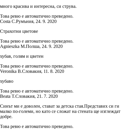
много красива и интересна, си струва.
Това ревю е автоматично преведено.
Costa C.
Румъния
,
24. 9. 2020
Страхотни цветове
Това ревю е автоматично преведено.
Agnieszka M.
Полша
,
24. 9. 2020
хубав, голям и цветен
Това ревю е автоматично преведено.
Veronika B.
Словакия
,
11. 8. 2020
хубаво
Това ревю е автоматично преведено.
Beata T.
Словакия
,
21. 7. 2020
Синът ми е доволен, стават за детска стая.Представих си ги
малко по-големи, но като се сложат на стената ще изглеждат
добре.
Това ревю е автоматично преведено.