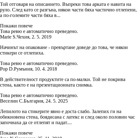
Той отговаря на описанието. Въпреки това арката е навита на
руло. След като се разгъна, някои части бяха частично отлепени,
а по-големите части бяха в...
Покажи повече
Това ревю е автоматично преведено.
Marie S.
Чехия
,
2. 5. 2019
Начинът на опаковане - превъртане доведе до това, че някои
стикери се отлепиха.
Това ревю е автоматично преведено.
Pop D.
Румъния
,
10. 4. 2018
В действителност продуктите са по-малки. Той не покрива
стена, както е на презентационната снимка.
Това ревю е автоматично преведено.
Веселин С.
България
,
24. 5. 2025
Лепилото на стикерите явно е доста слабо. Залепих ги на
обикновена стена, боядисана с латекс и след около половин час
започнаха да се отлепят и падат....
Покажи повече