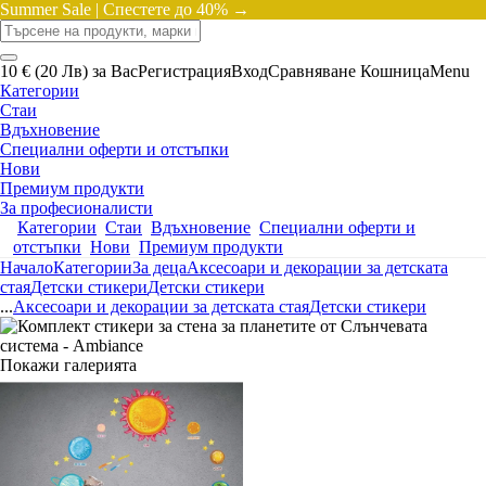
Summer Sale |
Спестете до 40% →
10 € (20 Лв) за Вас
Регистрация
Вход
Сравняване
Кошница
Menu
Категории
Стаи
Вдъхновение
Специални оферти и отстъпки
Нови
Премиум продукти
За професионалисти
Категории
Стаи
Вдъхновение
Специални оферти и
отстъпки
Нови
Премиум продукти
Начало
Категории
За деца
Аксесоари и декорации за детската
стая
Детски стикери
Детски стикери
...
Аксесоари и декорации за детската стая
Детски стикери
Покажи галерията