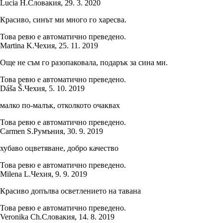
Lucia H.
Словакия
,
29. 3. 2020
Красиво, синът ми много го харесва.
Това ревю е автоматично преведено.
Martina K.
Чехия
,
25. 11. 2019
Още не съм го разопаковала, подарък за сина ми.
Това ревю е автоматично преведено.
Dáša Š.
Чехия
,
5. 10. 2019
малко по-малък, отколкото очаквах
Това ревю е автоматично преведено.
Carmen S.
Румъния
,
30. 9. 2019
хубаво оцветяване, добро качество
Това ревю е автоматично преведено.
Milena L.
Чехия
,
9. 9. 2019
Красиво допълва осветлението на тавана
Това ревю е автоматично преведено.
Veronika Ch.
Словакия
,
14. 8. 2019