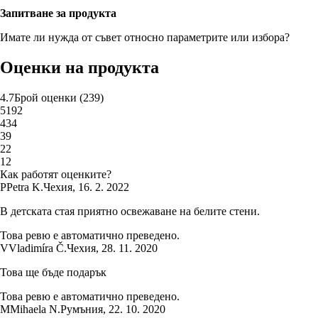
Запитване за продукта
Имате ли нужда от съвет относно параметрите или избора?
Оценки на продукта
4.7
Брой оценки
(
239
)
5
192
4
34
3
9
2
2
1
2
Как работят оценките?
P
Petra K.
Чехия
,
16. 2. 2022
В детската стая приятно освежаване на белите стени.
Това ревю е автоматично преведено.
V
Vladimíra Č.
Чехия
,
28. 11. 2020
Това ще бъде подарък
Това ревю е автоматично преведено.
M
Mihaela N.
Румъния
,
22. 10. 2020