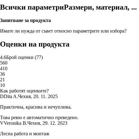
Всички параметри
Размери, материал, ...
Запитване за продукта
Имате ли нужда от съвет относно параметрите или избора?
Оценки на продукта
4.6
Брой оценки
(
77
)
5
60
4
10
3
6
2
1
1
0
Как работят оценките?
D
Dita A.
Чехия
,
20. 11. 2025
Практична, красива и нечуплива.
Това ревю е автоматично преведено.
V
Veronika B.
Чехия
,
29. 12. 2023
Лесна работа и монтаж