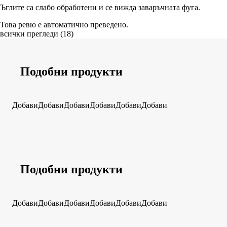
Ъглите са слабо обработени и се вижда заваръчната фуга.
Това ревю е автоматично преведено.
всички прегледи
(
18
)
Подобни продукти
Добави
Добави
Добави
Добави
Добави
Добави
Подобни продукти
Добави
Добави
Добави
Добави
Добави
Добави