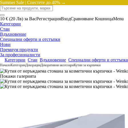
Summer Sale |
Спестете до 40% →
10 € (20 Лв) за Вас
Регистрация
Вход
Сравняване
Кошница
Menu
Категории
Стаи
Вдъхновение
Специални оферти и отстъпки
Нови
Премиум продукти
За професионалисти
Категории
Стаи
Вдъхновение
Специални оферти и отстъпк
Начало
Категории
Декорации
Декоративни аксесоари
Кутии за кърпички
Покажи галерията