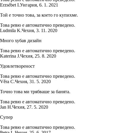
Erzsébet I.
Унгария
,
6. 1. 2021
Той е точно това, за което го купихме.
Това ревю е автоматично преведено.
Ludmila K.
Чехия
,
3. 11. 2020
Много хубав дизайн
Това ревю е автоматично преведено.
Katerina J.
Чехия
,
25. 8. 2020
Удовлетвореност
Това ревю е автоматично преведено.
Věra C.
Чехия
,
31. 5. 2020
Точно това ми трябваше за банята.
Това ревю е автоматично преведено.
Jan H.
Чехия
,
27. 5. 2020
Супер
Това ревю е автоматично преведено.
Petra L.
Чехия
,
25. 6. 2017