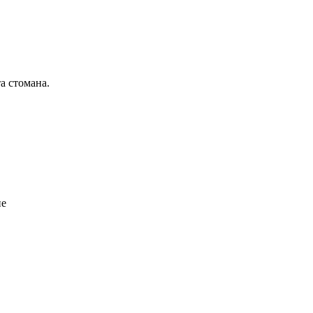
а стомана.
ие