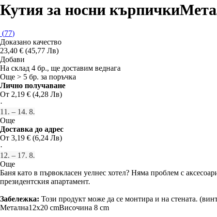
Кутия за носни кърпички
Мета
(
77
)
Доказано качество
23,40 € (45,77 Лв)
Добави
На склад 4 бр., ще доставим веднага
Още > 5 бр. за поръчка
Лично получаване
От 2,19 € (4,28 Лв)
·
11. – 14. 8.
Още
Доставка до адрес
От 3,19 € (6,24 Лв)
·
12. – 17. 8.
Още
Баня като в първокласен уелнес хотел? Няма проблем с аксесоари
президентския апартамент.
Забележка:
Този продукт може да се монтира и на стената. (вин
Метална
12x20 cm
Височина 8 cm