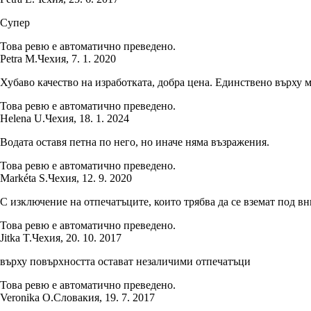
Супер
Това ревю е автоматично преведено.
Petra M.
Чехия
,
7. 1. 2020
Хубаво качество на изработката, добра цена. Единствено върху м
Това ревю е автоматично преведено.
Helena U.
Чехия
,
18. 1. 2024
Водата оставя петна по него, но иначе няма възражения.
Това ревю е автоматично преведено.
Markéta S.
Чехия
,
12. 9. 2020
С изключение на отпечатъците, които трябва да се вземат под 
Това ревю е автоматично преведено.
Jitka T.
Чехия
,
20. 10. 2017
върху повърхността остават незаличими отпечатъци
Това ревю е автоматично преведено.
Veronika O.
Словакия
,
19. 7. 2017