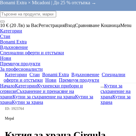
Bonami Extra × Micadoni |
До 25 % отстъпка →
10 € (20 Лв) за Вас
Регистрация
Вход
Сравняване
Кошница
Menu
Категории
Стаи
Bonami Extra
Вдъхновение
Специални оферти и отстъпки
Нови
Премиум продукти
За професионалисти
Категории
Стаи
Bonami Extra
Вдъхновение
Специални
оферти и отстъпки
Нови
Премиум продукти
Начало
Категории
Кухненски прибори и
...
Кутии за
сервизи
Съхранение и пренасяне на
съхранение на
храни
Кутии за съхранение на храна
Кутии за
храна
Кутии за
храна
Кутии за храна
храна
ID: 1923764
Mepal
Кутия за храна Cirqula