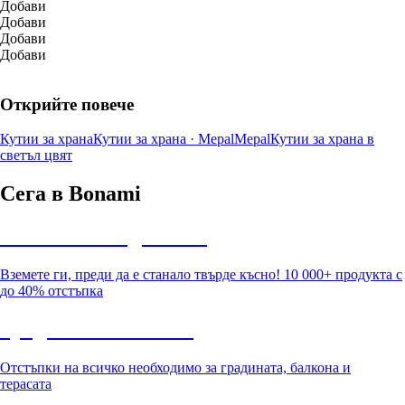
Добави
Добави
Добави
Добави
Открийте повече
Кутии за храна
Кутии за храна · Mepal
Mepal
Кутии за храна в
светъл цвят
Сега в Bonami
Summer Sale до -40%
Вземете ги, преди да е станало твърде късно! 10 000+ продукта с
до 40% отстъпка
Градина с отстъпка
Отстъпки на всичко необходимо за градината, балкона и
терасата