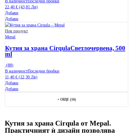
В наличност
Последни бройки
22,40 € (43,81 Лв)
Добави
Добави
Нов продукт
Mepal
Кутия за храна Cirqula
Светлочервена, 500
ml
(
88
)
В наличност
Последни бройки
11,40 € (22,30 Лв)
Добави
Добави
+
ОЩЕ (16)
Кутия за храна Cirqula от Mepal.
Практичният ѝ дизайн позволява