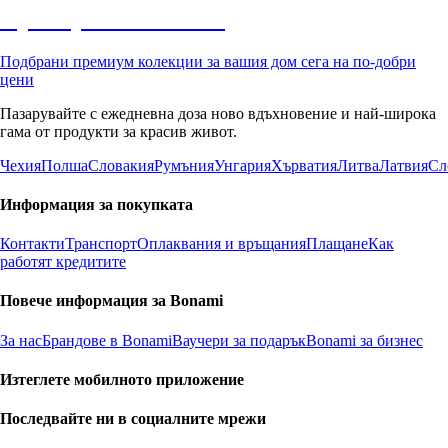
Премиум с отстъпка
Подбрани премиум колекции за вашия дом сега на по-добри
цени
Пазарувайте с ежедневна доза ново вдъхновение и най-широка
гама от продукти за красив живот.
Чехия
Полша
Словакия
Румъния
Унгария
Хърватия
Литва
Латвия
Сл
Информация за покупката
Контакти
Транспорт
Оплаквания и връщания
Плащане
Как
работят кредитите
Повече информация за Bonami
За нас
Брандове в Bonami
Ваучери за подарък
Bonami за бизнес
Изтеглете мобилното приложение
Последвайте ни в социалните мрежи