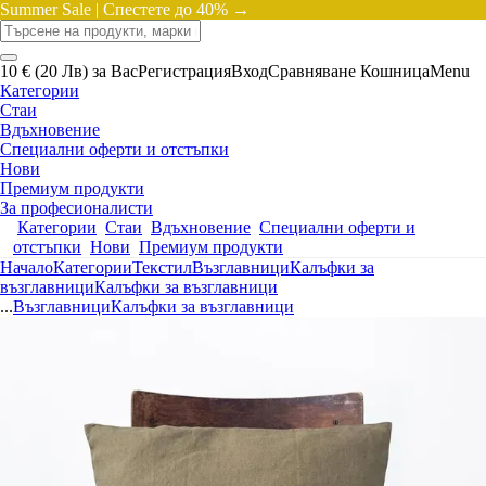
Summer Sale |
Спестете до 40% →
10 € (20 Лв) за Вас
Регистрация
Вход
Сравняване
Кошница
Menu
Категории
Стаи
Вдъхновение
Специални оферти и отстъпки
Нови
Премиум продукти
За професионалисти
Категории
Стаи
Вдъхновение
Специални оферти и
отстъпки
Нови
Премиум продукти
Начало
Категории
Текстил
Възглавници
Калъфки за
възглавници
Калъфки за възглавници
...
Възглавници
Калъфки за възглавници