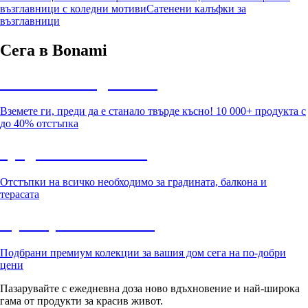
възглавници с коледни мотиви
Сатенени калъфки за
възглавници
Сега в Bonami
Summer Sale до -40%
Вземете ги, преди да е станало твърде късно! 10 000+ продукта с
до 40% отстъпка
Градина с отстъпка
Отстъпки на всичко необходимо за градината, балкона и
терасата
Премиум с отстъпка
Подбрани премиум колекции за вашия дом сега на по-добри
цени
Пазарувайте с ежедневна доза ново вдъхновение и най-широка
гама от продукти за красив живот.