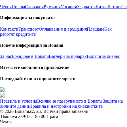
Чехия
Полша
Словакия
Румъния
Унгария
Хърватия
Литва
Латвия
Сл
Информация за покупката
Контакти
Транспорт
Оплаквания и връщания
Плащане
Как
работят кредитите
Повече информация за Bonami
За нас
Брандове в Bonami
Ваучери за подарък
Bonami за бизнес
Изтеглете мобилното приложение
Последвайте ни в социалните мрежи
Правила и условия
Всичко за пазаруването в Bonami
Защита на
личните данни
Правила и настройки на бисквитките
© 2026 Bonami.cz, a.s. Всички права запазени.
Thámova 289/13, 186 00 Прага
Чехия