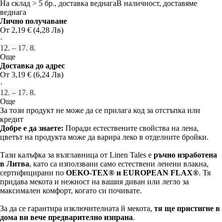
На склад > 5 бр., доставка веднага
В наличност, доставяме
веднага
Лично получаване
От 2,19 € (4,28 Лв)
·
12. – 17. 8.
Още
Доставка до адрес
От 3,19 € (6,24 Лв)
·
12. – 17. 8.
Още
За този продукт не може да се прилага код за отстъпка или
кредит
Добре е да знаете:
Поради естествените свойства на лена,
цветът на продукта може да варира леко в отделните бройки.
Тази калъфка за възглавница от Linen Tales е
ръчно изработена
в Литва
, като са използвани само естествени ленени влакна,
сертифицирани по
OEKO-TEX® и EUROPEAN FLAX®
. Тя
придава мекота и нежност на вашия диван или легло за
максимален комфорт, когато си почивате.
За да се гарантира изключителната й мекота,
тя ще пристигне в
дома ви вече предварително изпрана
.