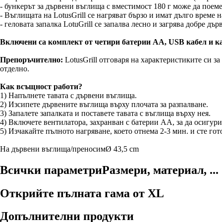
- бункерът за дървени въглища с вместимост 180 г може да поем
- Въглищата на LotusGrill се нагряват бързо и имат дълго време н
- геловата запалка LotuGrill се запалва лесно и загрява добре дъ
Включени са комплект от четири батерии АА, USB кабел и ка
Препоръчително:
LotusGrill отговаря на характеристиките си за
отделно.
Как всъщност работи?
1) Напълнете тавата с дървени въглища.
2) Изсипете дървените въглища върху плочата за разпалване.
3) Запалете запалката и поставете тавата с въглища върху нея.
4) Включете вентилатора, захранван с батерии АА, за да осигур
5) Изчакайте пълното нагряване, което отнема 2-3 мин. и сте гото
На дървени въглища/преносим
Ø 43,5 cm
Всички параметри
Размери, материал, ...
Открийте пълната гама от XL
Допълнителни продукти