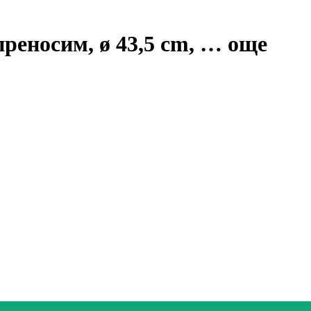
реносим, ø 43,5 cm
, …
още