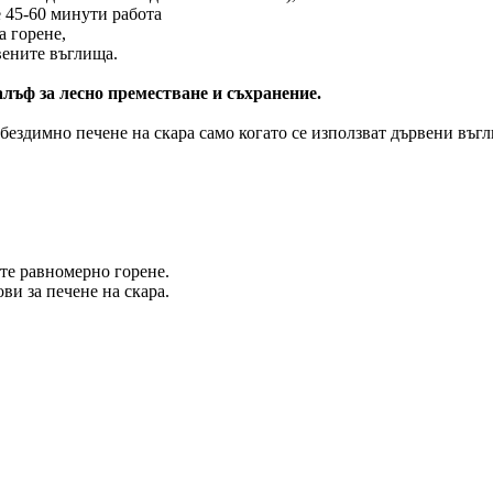
е 45-60 минути работа
а горене,
рвените въглища.
лъф за лесно преместване и съхранение.
 бездимно печене на скара само когато се използват дървени въгл
ите равномерно горене.
ви за печене на скара.