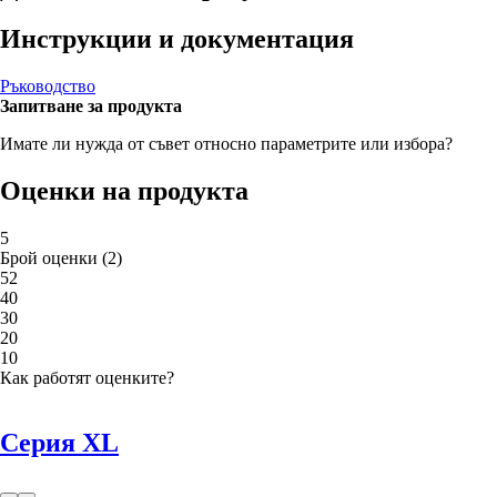
Инструкции и документация
Ръководство
Запитване за продукта
Имате ли нужда от съвет относно параметрите или избора?
Оценки на продукта
5
Брой оценки
(
2
)
5
2
4
0
3
0
2
0
1
0
Как работят оценките?
Серия XL