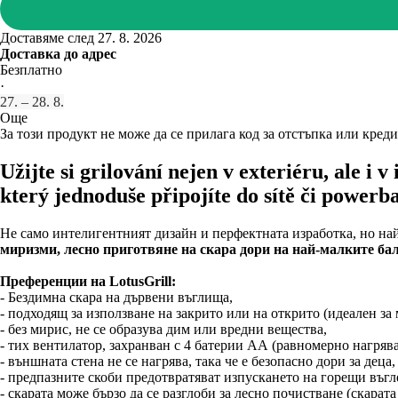
Доставяме след 27. 8. 2026
Доставка до адрес
Безплатно
·
27. – 28. 8.
Още
За този продукт не може да се прилага код за отстъпка или креди
Užijte si grilování nejen v exteriéru, ale i
který jednoduše připojíte do sítě či powerb
Не само интелигентният дизайн и перфектната изработка, но на
миризми, лесно приготвяне на скара дори на най-малките ба
Преференции на LotusGrill:
- Бездимна скара на дървени въглища,
- подходящ за използване на закрито или на открито (идеален за
- без мирис, не се образува дим или вредни вещества,
- тих вентилатор, захранван с 4 батерии АА (равномерно нагрява
- външната стена не се нагрява, така че е безопасно дори за деца,
- предпазните скоби предотвратяват изпускането на горещи въгл
- скарата може бързо да се разглоби за лесно почистване (скарат