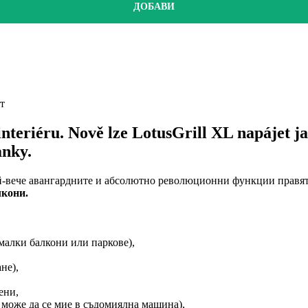
ДОБАВИ
т
 v interiéru. Nově lze LotusGrill XL napájet 
anky.
й-вече авангардните и абсолютно революционни функции правят 
лкони.
 малки балкони или паркове),
не),
ени,
а може да се мие в съдомиялна машина),