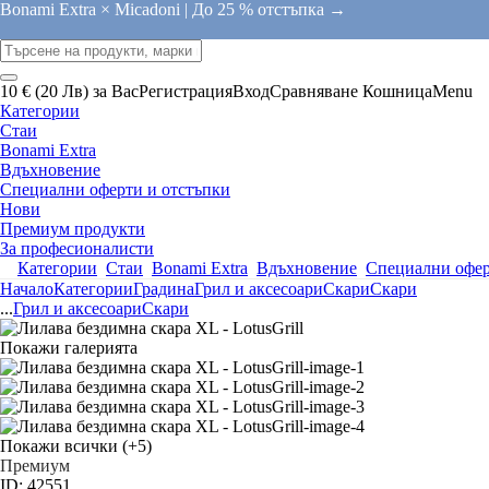
Bonami Extra × Micadoni |
До 25 % отстъпка →
10 € (20 Лв) за Вас
Регистрация
Вход
Сравняване
Кошница
Menu
Категории
Стаи
Bonami Extra
Вдъхновение
Специални оферти и отстъпки
Нови
Премиум продукти
За професионалисти
Категории
Стаи
Bonami Extra
Вдъхновение
Специални офер
Начало
Категории
Градина
Грил и аксесоари
Скари
Скари
...
Грил и аксесоари
Скари
Покажи галерията
Покажи всички
(+5)
Премиум
ID: 42551