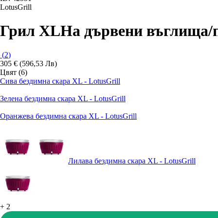
LotusGrill
Грил XL
На дървени въглища/п
(
2
)
305 € (596,53 Лв)
Цвят (6)
Сива бездимна скара XL - LotusGrill
Зелена бездимна скара XL - LotusGrill
Оранжева бездимна скара XL - LotusGrill
Лилава бездимна скара XL - LotusGrill
+
2