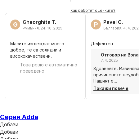
Как работят оценките?
Gheorghita T.
Pavel G.
G
P
Румъния
,
24. 10. 2025
България
,
4. 4. 20
Масите изглеждат много
Дефектен
добре, те са солидни и
Отговор на Bona
висококачествени.
7. 4. 2025
Това ревю е автоматично
Здравейте. Извинява
преведено.
причиненото неудоб
Нашият е...
Покажи повече
Серия Adda
Добави
Добави