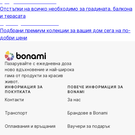
Градина с отстъпка
Отстъпки на всичко необходимо за градината, балкона
и терасата
Премиум с отстъпка
Подбрани премиум колекции за вашия дом сега на по-
добри цени
Пазарувайте с ежедневна доза
ново вдъхновение и най-широка
гама от продукти за красив
живот.
ИНФОРМАЦИЯ ЗА
ПОВЕЧЕ ИНФОРМАЦИЯ ЗА
ПОКУПКАТА
BONAMI
Контакти
За нас
Транспорт
Брандове в Bonami
Оплаквания и връщания
Ваучери за подарък