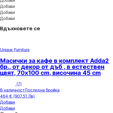
Добави
Добави
Добави
Добави
Вдъхновете се
Unique Furniture
Масички за кафе в комплект Adda
2
бр., от декор от дъб , в естествен
цвят, 70x100 cm, височина 45 cm
(
7
)
В наличност
Последна бройка
464 € (907,51 Лв)
Добави
Добави