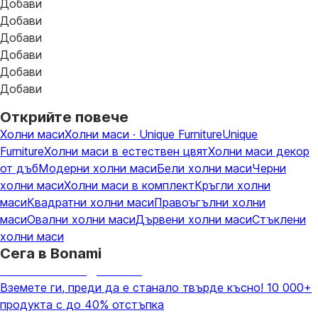
Добави
Добави
Добави
Добави
Добави
Добави
Открийте повече
Холни маси
Холни маси · Unique Furniture
Unique
Furniture
Холни маси в естествен цвят
Холни маси декор
от дъб
Модерни холни маси
Бели холни маси
Черни
холни маси
Холни маси в комплект
Кръгли холни
маси
Квадратни холни маси
Правоъгълни холни
маси
Овални холни маси
Дървени холни маси
Стъклени
холни маси
Сега в Bonami
Summer Sale до -40%
Вземете ги, преди да е станало твърде късно! 10 000+
продукта с до 40% отстъпка