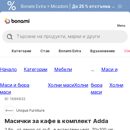
Bonami Extra × Micadoni |
До 25 % отстъпка →
Menu
Категории
Стаи
Bonami Extra
Вдъхновение
Сп
Начало
Категории
Мебели
...
Маси и
Маси и бюра
Холни маси
Холни
бюра
Холни
маси
маси
ID: 1686832
Unique Furniture
Масички за кафе в комплект Adda
2 бр., от декор от дъб , в естествен цвят, 70x100 cm,