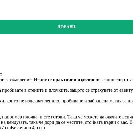
ДОБАВИ
т
не в забавление. Нейните
практични изделия
не са лишени от с
 пробивате в стените и плочките, защото се страхувате от евент
ки, които не изискват лепило, пробиване и забранена магия за 
 например плочка, и сте готови. Така че можете да окачите всичко
а вендузата, така че дори да се местите, стойката върви с вас. 
x7 cm
Височина 4,5 cm