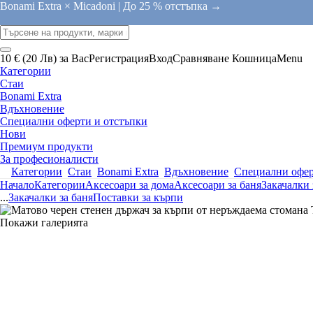
Bonami Extra × Micadoni |
До 25 % отстъпка →
10 € (20 Лв) за Вас
Регистрация
Вход
Сравняване
Кошница
Menu
Категории
Стаи
Bonami Extra
Вдъхновение
Специални оферти и отстъпки
Нови
Премиум продукти
За професионалисти
Категории
Стаи
Bonami Extra
Вдъхновение
Специални офер
Начало
Категории
Аксесоари за дома
Аксесоари за баня
Закачалки 
...
Закачалки за баня
Поставки за кърпи
Покажи галерията