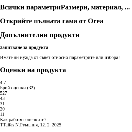
Всички параметри
Размери, материал, ...
Открийте пълната гама от Orea
Допълнителни продукти
Запитване за продукта
Имате ли нужда от съвет относно параметрите или избора?
Оценки на продукта
4.7
Брой оценки
(
32
)
5
27
4
3
3
1
2
0
1
1
Как работят оценките?
T
Taifas N.
Румъния
,
12. 2. 2025