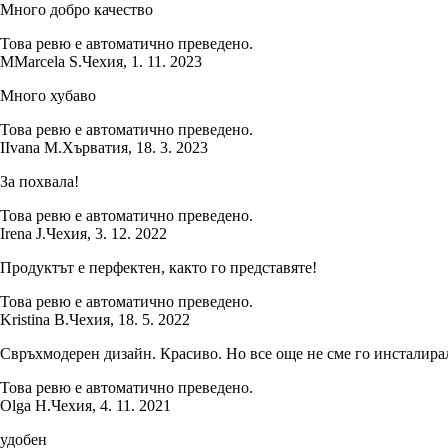
Много добро качество
Това ревю е автоматично преведено.
M
Marcela S.
Чехия
,
1. 11. 2023
Много хубаво
Това ревю е автоматично преведено.
I
Ivana M.
Хърватия
,
18. 3. 2023
За похвала!
Това ревю е автоматично преведено.
Irena J.
Чехия
,
3. 12. 2022
Продуктът е перфектен, както го представяте!
Това ревю е автоматично преведено.
Kristina B.
Чехия
,
18. 5. 2022
Свръхмодерен дизайн. Красиво. Но все още не сме го инсталира
Това ревю е автоматично преведено.
Olga H.
Чехия
,
4. 11. 2021
удобен