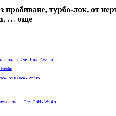
з пробиване, турбо-лок, от не
m
, …
още
ема стомана Orea Uno – Wenko
- Wenko
rbo-Loc® Orea - Wenko
аема стомана Orea Gold - Wenko