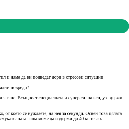
тил и няма да ви подведат дори в стресови ситуации.
уални повреди?
прилагане. Всъщност специалната и супер силна вендуза държи
, от което се нуждаете, на нея за секунди. Освен това цялата
Всмукателната чаша може да издържи до 40 кг тегло.