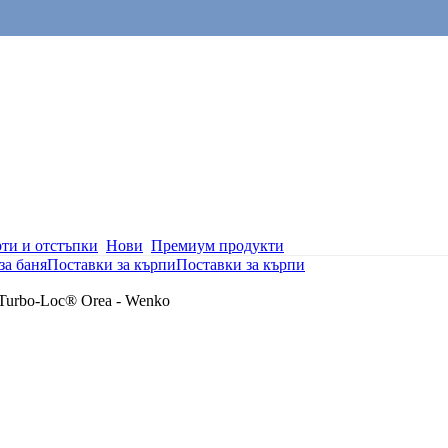
ти и отстъпки
Нови
Премиум продукти
за баня
Поставки за кърпи
Поставки за кърпи