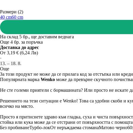
Размери (2)
40 cm
60 cm
На склад 5 бр., ще доставим веднага
Още 4 бр. за поръчка
Доставка до адрес
От 3,19 € (6,24 Лв)
·
13. – 18. 8.
Още
За този продукт не може да се прилага код за отстъпка или креди
Популярната марка
Wenko
може да превърне скучното почиства
Не сте големи приятели с бормашината? Или просто не искате да
Решението на тези ситуации е Wenko! Това са удобни скоби и ку
всичко на място.
Просто я притиснете здраво към гладка, суха и чиста повърхност,
стойка или кука може да се отстрани от повърхността с помощта н
Без пробиване
Турбо-лок
От неръждаема стомана
Матово черно
60