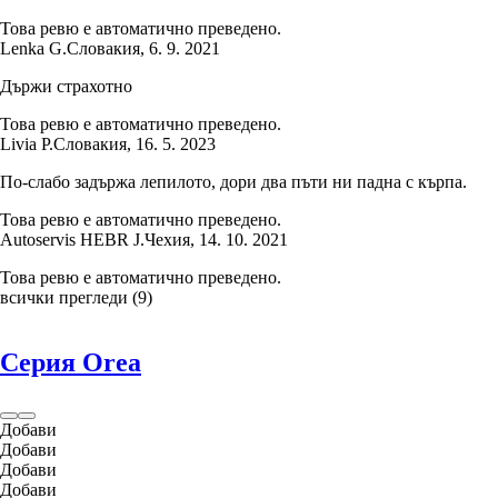
Това ревю е автоматично преведено.
Lenka G.
Словакия
,
6. 9. 2021
Държи страхотно
Това ревю е автоматично преведено.
Livia P.
Словакия
,
16. 5. 2023
По-слабо задържа лепилото, дори два пъти ни падна с кърпа.
Това ревю е автоматично преведено.
Autoservis HEBR J.
Чехия
,
14. 10. 2021
Това ревю е автоматично преведено.
всички прегледи
(
9
)
Серия Orea
Добави
Добави
Добави
Добави