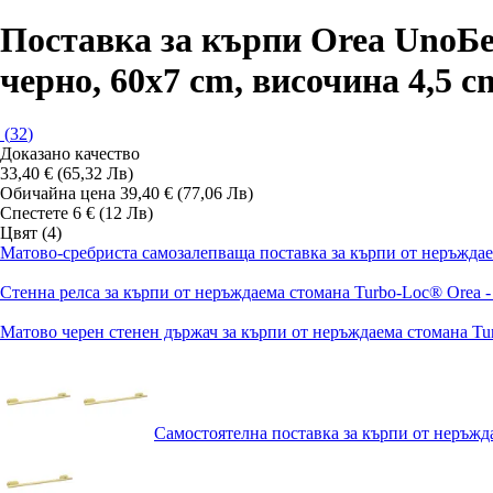
Поставка за кърпи Orea Uno
Бе
черно, 60x7 cm, височина 4,5 c
(
32
)
Доказано качество
33,40 € (65,32 Лв)
Обичайна цена 39,40 € (77,06 Лв)
Спестете 6 € (12 Лв)
Цвят (4)
Матово-сребриста самозалепваща поставка за кърпи от неръжда
Стенна релса за кърпи от неръждаема стомана Turbo-Loc® Orea 
Матово черен стенен държач за кърпи от неръждаема стомана Tu
Самостоятелна поставка за кърпи от неръжд