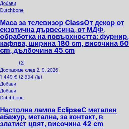
Добави
Dutchbone
Маса за телевизор Class
От декор от
екзотична дървесина, от МДФ,
oбработка на повърхността: фурнир,
кафява, ширина 180 cm, височина 60
cm, дълбочина 45 cm
(
2
)
Доставяме след 2. 9. 2026
1 449 € (2 834 Лв)
Добави
Добави
Dutchbone
Настолна лампа Eclipse
С метален
абажур, метална, за контакт, в
златист цвят, височина 42 cm