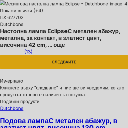
Покажи всички
(+4)
ID: 627702
Dutchbone
Настолна лампа Eclipse
С метален абажур,
метална, за контакт, в златист цвят,
височина 42 cm
, …
още
(
13
)
СЛЕДВАЙТЕ
Изчерпанo
Кликнете върху "следване" и ние ще ви уведомим, когато
продуктът отново е наличен за покупка.
Подобни продукти
Dutchbone
Подова лампа
С метален абажур, в
златист цвят, височина 130 cm