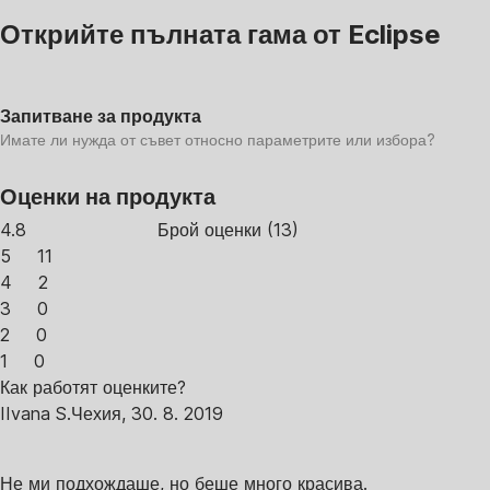
Открийте пълната гама от Eclipse
Запитване за продукта
Имате ли нужда от съвет относно параметрите или избора?
Оценки на продукта
4.8
Брой оценки
(
13
)
5
11
4
2
3
0
2
0
1
0
Как работят оценките?
I
Ivana S.
Чехия
,
30. 8. 2019
Не ми подхождаше, но беше много красива.