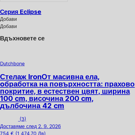
Серия Eclipse
Добави
Добави
Вдъхновете се
Dutchbone
Стелаж Iron
От масивна ела,
oбработка на повърхността: прахово
покритие, в естествен цвят, ширина
100 cm, височина 200 cm,
дълбочина 42 cm
(
3
)
Доставяме след 2. 9. 2026
754 € (1 474,70 Лв)