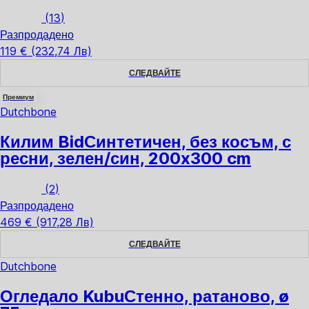
(
13
)
Разпродадено
119 € (232,74 Лв)
СЛЕДВАЙТЕ
Премиум
Dutchbone
Килим Bid
Синтетичен, без косъм, с
ресни, зелен/син, 200x300 cm
(
2
)
Разпродадено
469 € (917,28 Лв)
СЛЕДВАЙТЕ
Dutchbone
Огледало Kubu
Стенно, ратаново, ø