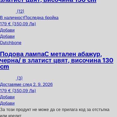
(
12
)
В наличност
Последна бройка
179 € (350,09 Лв)
Добави
Добави
Dutchbone
Подова лампа
С метален абажур,
черна/ в златист цвят, височина 130
cm
(
3
)
Доставяме след 2. 9. 2026
179 € (350,09 Лв)
Добави
Добави
За този продукт не може да се прилага код за отстъпка
или кредит