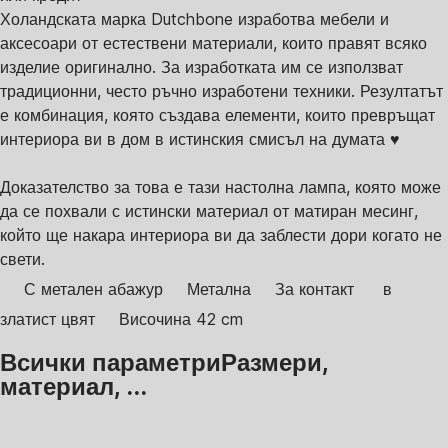
Холандската марка Dutchbone изработва мебели и
аксесоари от естествени материали, които правят всяко
изделие оригинално. За изработката им се използват
традиционни, често ръчно изработени техники. Резултатът
е комбинация, която създава елементи, които превръщат
интериора ви в дом в истинския смисъл на думата ♥
Доказателство за това е тази настолна лампа, която може
да се похвали с истински материал от матиран месинг,
който ще накара интериора ви да заблести дори когато не
свети.
С метален абажур
Метална
За контакт
в
златист цвят
Височина 42 cm
Всички параметри
Размери,
материал, ...