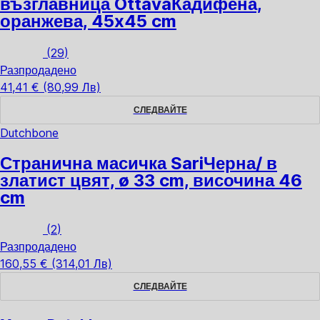
възглавница Ottava
Кадифена,
оранжева, 45x45 cm
(
29
)
Разпродадено
41,41 € (80,99 Лв)
СЛЕДВАЙТЕ
Dutchbone
Странична масичка Sari
Черна/ в
златист цвят, ø 33 cm, височина 46
cm
(
2
)
Разпродадено
160,55 € (314,01 Лв)
СЛЕДВАЙТЕ