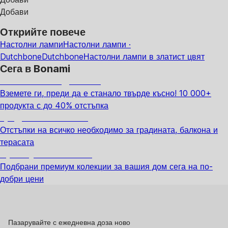
Добави
Открийте повече
Настолни лампи
Настолни лампи ·
Dutchbone
Dutchbone
Настолни лампи в златист цвят
Сега в Bonami
Summer Sale до -40%
Вземете ги, преди да е станало твърде късно! 10 000+
продукта с до 40% отстъпка
Градина с отстъпка
Отстъпки на всичко необходимо за градината, балкона и
терасата
Премиум с отстъпка
Подбрани премиум колекции за вашия дом сега на по-
добри цени
Пазарувайте с ежедневна доза ново