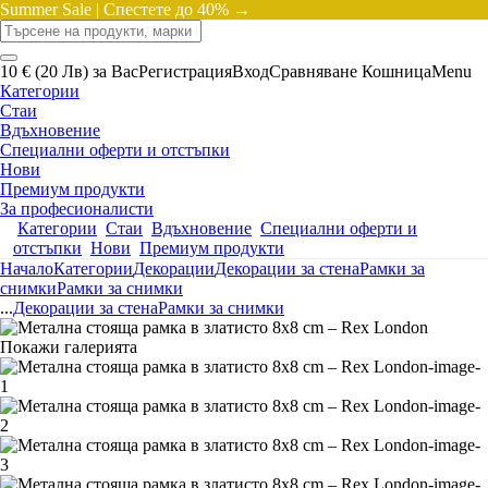
Summer Sale |
Спестете до 40% →
10 € (20 Лв) за Вас
Регистрация
Вход
Сравняване
Кошница
Menu
Категории
Стаи
Вдъхновение
Специални оферти и отстъпки
Нови
Премиум продукти
За професионалисти
Категории
Стаи
Вдъхновение
Специални оферти и
отстъпки
Нови
Премиум продукти
Начало
Категории
Декорации
Декорации за стена
Рамки за
снимки
Рамки за снимки
...
Декорации за стена
Рамки за снимки
Покажи галерията