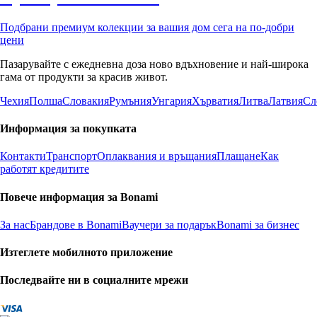
Подбрани премиум колекции за вашия дом сега на по-добри
цени
Пазарувайте с ежедневна доза ново вдъхновение и най-широка
гама от продукти за красив живот.
Чехия
Полша
Словакия
Румъния
Унгария
Хърватия
Литва
Латвия
Сл
Информация за покупката
Контакти
Транспорт
Оплаквания и връщания
Плащане
Как
работят кредитите
Повече информация за Bonami
За нас
Брандове в Bonami
Ваучери за подарък
Bonami за бизнес
Изтеглете мобилното приложение
Последвайте ни в социалните мрежи