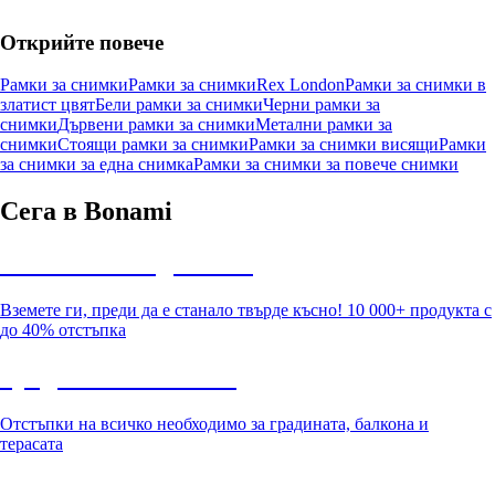
Открийте повече
Рамки за снимки
Рамки за снимки
Rex London
Рамки за снимки в
златист цвят
Бели рамки за снимки
Черни рамки за
снимки
Дървени рамки за снимки
Метални рамки за
снимки
Стоящи рамки за снимки
Рамки за снимки висящи
Рамки
за снимки за една снимка
Рамки за снимки за повече снимки
Сега в Bonami
Summer Sale до -40%
Вземете ги, преди да е станало твърде късно! 10 000+ продукта с
до 40% отстъпка
Градина с отстъпка
Отстъпки на всичко необходимо за градината, балкона и
терасата
Премиум с отстъпка