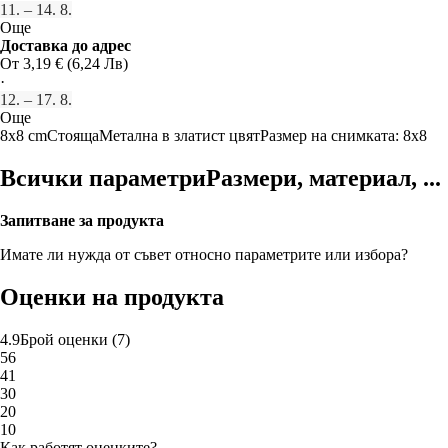
11. – 14. 8.
Още
Доставка до адрес
От 3,19 € (6,24 Лв)
·
12. – 17. 8.
Още
8x8 cm
Стояща
Метална
в златист цвят
Размер на снимката: 8x8
Всички параметри
Размери, материал, ...
Запитване за продукта
Имате ли нужда от съвет относно параметрите или избора?
Оценки на продукта
4.9
Брой оценки
(
7
)
5
6
4
1
3
0
2
0
1
0
Как работят оценките?