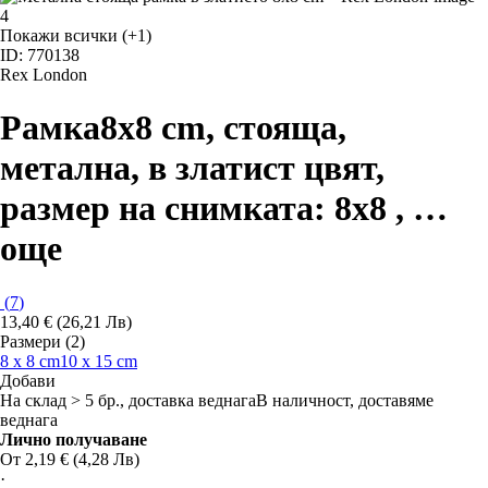
Покажи всички
(+1)
ID: 770138
Rex London
Рамка
8x8 cm, стояща,
метална, в златист цвят,
размер на снимката: 8x8
, …
още
(
7
)
13,40 € (26,21 Лв)
Размери (2)
8 x 8 cm
10 x 15 cm
Добави
На склад > 5 бр., доставка веднага
В наличност, доставяме
веднага
Лично получаване
От 2,19 € (4,28 Лв)
·