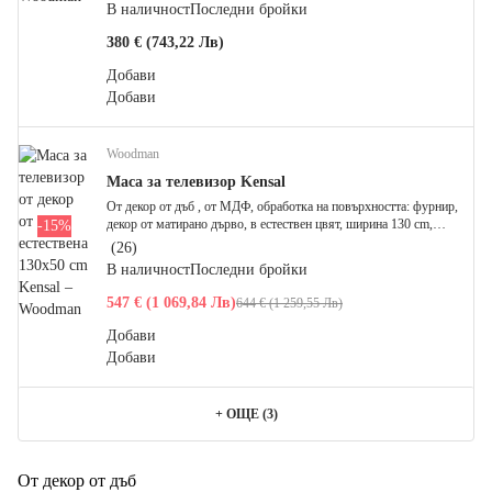
В наличност
Последни бройки
380 € (743,22 Лв)
Добави
Добави
Woodman
Маса за телевизор Kensal
От декор от дъб , от МДФ, oбработка на повърхността: фурнир,
декор от матирано дърво, в естествен цвят, ширина 130 cm,
-15%
височина 50 cm, дълбочина 45 cm
(
26
)
В наличност
Последни бройки
547 € (1 069,84 Лв)
644 € (1 259,55 Лв)
Добави
Добави
+
ОЩЕ (3)
От декор от дъб