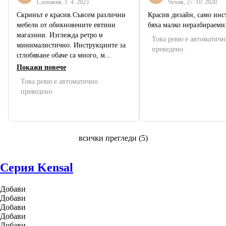
Словакия
,
1. 4. 2023
Чехия
,
27. 10. 2020
Скринът е красив.Съвсем различни
Красив дизайн, само инс
мебели от обикновените евтини
бяха малко неразбираеми
магазини. Изглежда ретро и
Това ревю е автоматичн
минималистично. Инструкциите за
преведено.
сглобяване обаче са много, м...
Покажи повече
Това ревю е автоматично
преведено.
всички прегледи
(
5
)
Серия Kensal
Добави
Добави
Добави
Добави
Добави