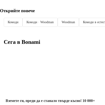
Открийте повече
Комоди
Комоди · Woodman
Woodman
Комоди в естес
Сега в Bonami
Summer Sale до
-40%
Вземете ги, преди да е станало твърде късно! 10 000+