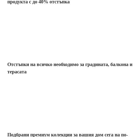
продукта с до 40% отстъпка
Градина с
отстъпка
Отстъпки на всичко необходимо за градината, балкона и
терасата
Премиум с
отстъпка
Подбрани премиум колекции за вашия дом сега на по-