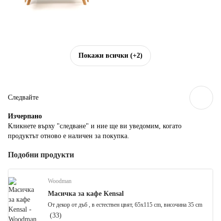
Покажи всички
(+2)
Следвайте
Изчерпанo
Кликнете върху "следване" и ние ще ви уведомим, когато
продуктът отново е наличен за покупка.
Подобни продукти
Woodman
Масичка за кафе Kensal
От декор от дъб , в естествен цвят, 65x115 cm, височина 35 cm
(
33
)