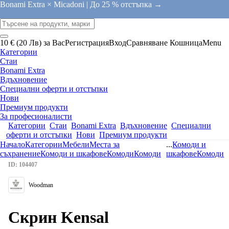
Bonami Extra × Micadoni |
До 25 % отстъпка →
10 € (20 Лв) за Вас
Регистрация
Вход
Сравняване
Кошница
Menu
Категории
Стаи
Bonami Extra
Вдъхновение
Специални оферти и отстъпки
Нови
Премиум продукти
За професионалисти
Категории
Стаи
Bonami Extra
Вдъхновение
Специални
оферти и отстъпки
Нови
Премиум продукти
Начало
Категории
Мебели
Места за
...
Комоди и
съхранение
Комоди и шкафове
Комоди
Комоди
шкафове
Комоди
ID: 104407
Woodman
Скрин Kensal