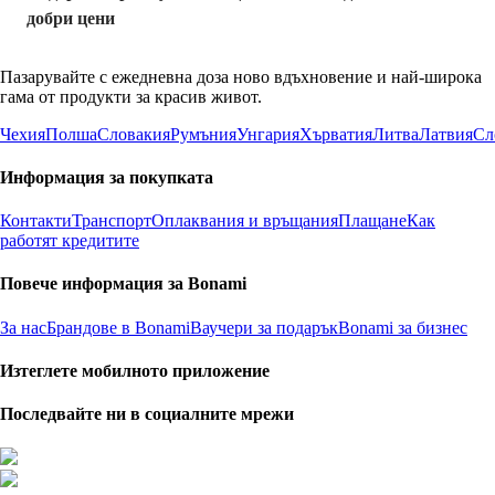
добри цени
Пазарувайте с ежедневна доза ново вдъхновение и най-широка
гама от продукти за красив живот.
Чехия
Полша
Словакия
Румъния
Унгария
Хърватия
Литва
Латвия
Сл
Информация за покупката
Контакти
Транспорт
Оплаквания и връщания
Плащане
Как
работят кредитите
Повече информация за Bonami
За нас
Брандове в Bonami
Ваучери за подарък
Bonami за бизнес
Изтеглете мобилното приложение
Последвайте ни в социалните мрежи