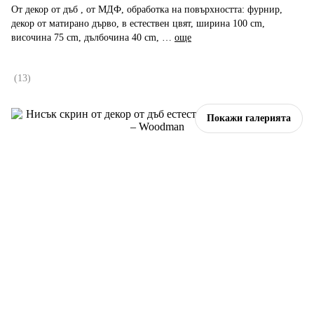
От декор от дъб , от МДФ, oбработка на повърхността: фурнир,
декор от матирано дърво, в естествен цвят, ширина 100 cm,
височина 75 cm, дълбочина 40 cm
, …
още
(
13
)
Покажи галерията