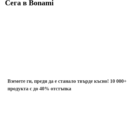
Сега в Bonami
Summer Sale до
-40%
Вземете ги, преди да е станало твърде късно! 10 000+
продукта с до 40% отстъпка
Градина с
отстъпка