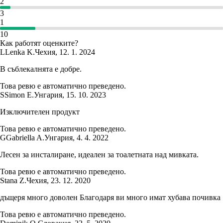
2
3
1
10
Как работят оценките?
L
Lenka K.
Чехия
,
12. 1. 2024
В съблекалнята е добре.
Това ревю е автоматично преведено.
S
Simon E.
Унгария
,
15. 10. 2023
Изключителен продукт
Това ревю е автоматично преведено.
G
Gabriella A.
Унгария
,
4. 4. 2022
Лесен за инсталиране, идеален за тоалетната над мивката.
Това ревю е автоматично преведено.
Stana Z.
Чехия
,
23. 12. 2020
дъщеря много доволен Благодаря ви много имат хубава почивка
Това ревю е автоматично преведено.