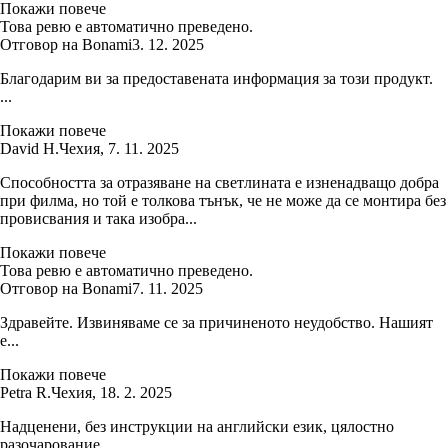
Покажи повече
Това ревю е автоматично преведено.
Отговор на Bonami
3. 12. 2025
Благодарим ви за предоставената информация за този продукт.
...
Покажи повече
David H.
Чехия
,
7. 11. 2025
Способността за отразяване на светлината е изненадващо добра
при филма, но той е толкова тънък, че не може да се монтира без
провисвания и така изобра...
Покажи повече
Това ревю е автоматично преведено.
Отговор на Bonami
7. 11. 2025
Здравейте. Извиняваме се за причиненото неудобство. Нашият
е...
Покажи повече
Petra R.
Чехия
,
18. 2. 2025
Надценени, без инструкции на английски език, цялостно
разочарование