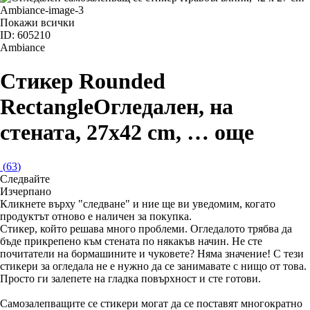
Покажи всички
ID: 605210
Ambiance
Стикер Rounded
Rectangle
Огледален, на
стената, 27x42 cm
, …
още
(
63
)
Следвайте
Изчерпанo
Кликнете върху "следване" и ние ще ви уведомим, когато
продуктът отново е наличен за покупка.
Стикер, който решава много проблеми. Огледалото трябва да
бъде прикрепено към стената по някакъв начин. Не сте
почитатели на бормашините и чуковете? Няма значение! С тези
стикери за огледала не е нужно да се занимавате с нищо от това.
Просто ги залепете на гладка повърхност и сте готови.
Самозалепващите се стикери могат да се поставят многократно