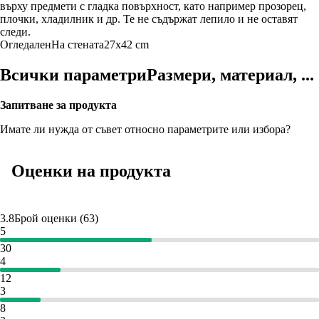
върху предмети с гладка повърхност, като например прозорец,
плочки, хладилник и др. Те не съдържат лепило и не оставят
следи.
Огледален
На стената
27x42 cm
Всички параметри
Размери, материал, ...
Запитване за продукта
Имате ли нужда от съвет относно параметрите или избора?
Оценки на продукта
3.8
Брой оценки
(
63
)
5
30
4
12
3
8