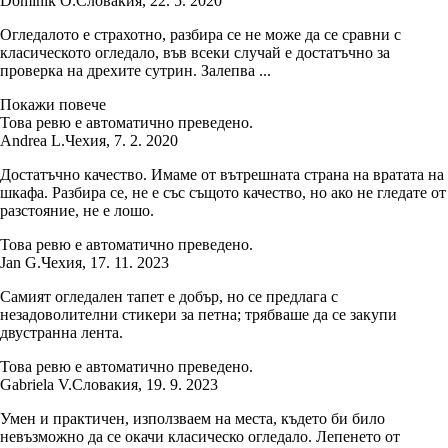
Dominik O.
Словакия
,
22. 5. 2020
Огледалото е страхотно, разбира се не може да се сравни с
класическото огледало, във всеки случай е достатъчно за
проверка на дрехите сутрин. Залепва ...
Покажи повече
Това ревю е автоматично преведено.
Andrea L.
Чехия
,
7. 2. 2020
Достатъчно качество. Имаме от вътрешната страна на вратата на
шкафа. Разбира се, не е със същото качество, но ако не гледате от
разстояние, не е лошо.
Това ревю е автоматично преведено.
Jan G.
Чехия
,
17. 11. 2023
Самият огледален тапет е добър, но се предлага с
незадоволителни стикери за петна; трябваше да се закупи
двустранна лента.
Това ревю е автоматично преведено.
Gabriela V.
Словакия
,
19. 9. 2023
Умен и практичен, използваем на места, където би било
невъзможно да се окачи класическо огледало. Лепенето от