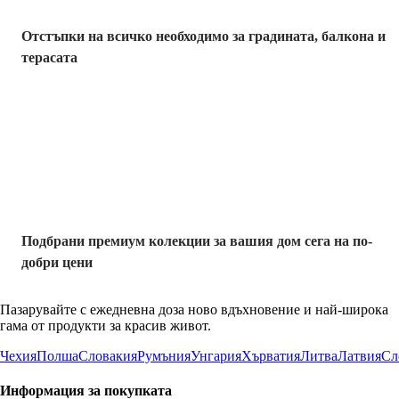
Отстъпки на всичко необходимо за градината, балкона и
терасата
Премиум с
отстъпка
Подбрани премиум колекции за вашия дом сега на по-
добри цени
Пазарувайте с ежедневна доза ново вдъхновение и най-широка
гама от продукти за красив живот.
Чехия
Полша
Словакия
Румъния
Унгария
Хърватия
Литва
Латвия
Сл
Информация за покупката