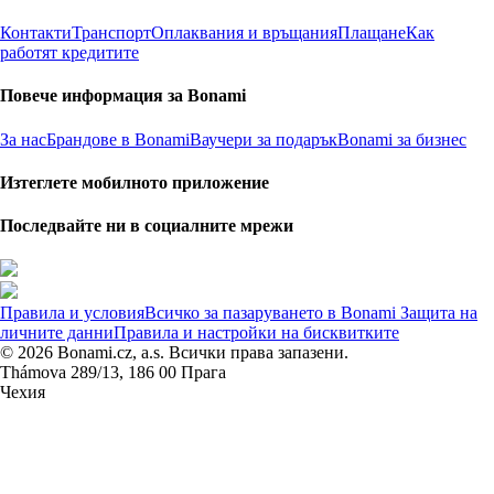
Контакти
Транспорт
Оплаквания и връщания
Плащане
Как
работят кредитите
Повече информация за Bonami
За нас
Брандове в Bonami
Ваучери за подарък
Bonami за бизнес
Изтеглете мобилното приложение
Последвайте ни в социалните мрежи
Правила и условия
Всичко за пазаруването в Bonami
Защита на
личните данни
Правила и настройки на бисквитките
© 2026 Bonami.cz, a.s. Всички права запазени.
Thámova 289/13, 186 00 Прага
Чехия