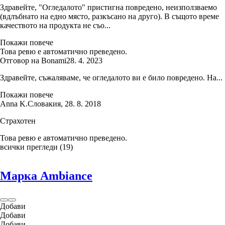
Здравейте, "Огледалото" пристигна повредено, неизползваемо
(вдлъбнато на едно място, разкъсано на друго). В същото време
качеството на продукта не съо...
Покажи повече
Това ревю е автоматично преведено.
Отговор на Bonami
28. 4. 2023
Здравейте, съжаляваме, че огледалото ви е било повредено. На...
Покажи повече
Anna K.
Словакия
,
28. 8. 2018
Страхотен
Това ревю е автоматично преведено.
всички прегледи
(
19
)
Марка Ambiance
Добави
Добави
Добави