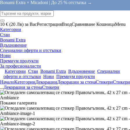
Bonami Extra × Micadoni |
До 25 % отстъпка →
10 € (20 Лв) за Вас
Регистрация
Вход
Сравняване
Кошница
Menu
Категории
Стаи
Bonami Extra
Вдъхновение
Специални оферти и отстъпки
Нови
Премиум продукти
За професионалисти
Категории
Стаи
Bonami Extra
Вдъхновение
Специални
оферти и отстъпки
Нови
Премиум продукти
Начало
Категории
Декорации
Декорации за стена
Стикери
Стикери
...
Декорации за стена
Стикери
Покажи галерията