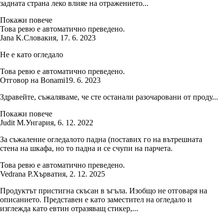
задната страна леко влияе на отражението...
Покажи повече
Това ревю е автоматично преведено.
Jana K.
Словакия
,
17. 6. 2023
Не е като огледало
Това ревю е автоматично преведено.
Отговор на Bonami
19. 6. 2023
Здравейте, съжаляваме, че сте останали разочаровани от проду...
Покажи повече
Judit M.
Унгария
,
6. 12. 2022
За съжаление огледалото падна (поставих го на вътрешната
стена на шкафа, но то падна и се счупи на парчета.
Това ревю е автоматично преведено.
Vedrana P.
Хърватия
,
2. 12. 2025
Продуктът пристигна скъсан в ъгъла. Изобщо не отговаря на
описанието. Представен е като заместител на огледало и
изглежда като евтин отразяващ стикер,...