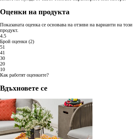
Оценки на продукта
Показаната оценка се основава на отзиви на варианти на този
продукт.
4.5
Брой оценки
(
2
)
5
1
4
1
3
0
2
0
1
0
Как работят оценките?
Вдъхновете се