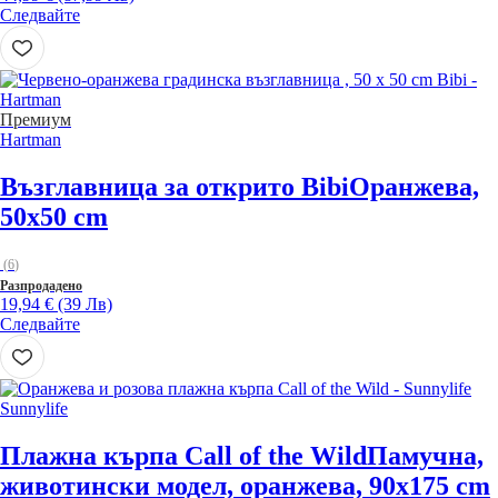
Следвайте
Премиум
Hartman
Възглавница за открито Bibi
Оранжева,
50x50 cm
(
6
)
Разпродадено
19,94 € (39 Лв)
Следвайте
Sunnylife
Плажна кърпа Call of the Wild
Памучна,
животински модел, оранжева, 90x175 cm