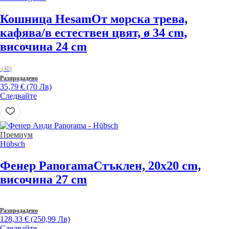
Кошница Hesam
От морска трева,
кафява/в естествен цвят, ø 34 cm,
височина 24 cm
(
40
)
Разпродадено
35,79 € (70 Лв)
Следвайте
Премиум
Hübsch
Фенер Panorama
Стъклен, 20x20 cm,
височина 27 cm
Разпродадено
128,33 € (250,99 Лв)
Следвайте