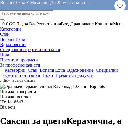
Bonami Extra × Micadoni |
До 25 % отстъпка →
10 € (20 Лв) за Вас
Регистрация
Вход
Сравняване
Кошница
Menu
Категории
Стаи
Bonami Extra
Вдъхновение
Специални оферти и отстъпки
Нови
Премиум продукти
За професионалисти
Категории
Стаи
Bonami Extra
Вдъхновение
Специални
оферти и отстъпки
Нови
Премиум продукти
...
Цветя и саксии
Саксии
Покажи галерията
Покажи всички
ID: 1418643
Big pots
Саксия за цветя
Керамична, ø