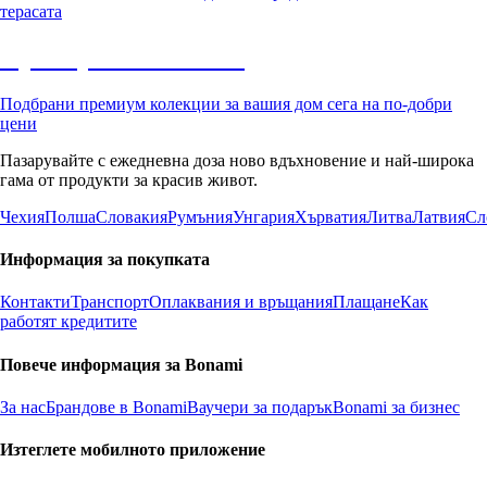
терасата
Премиум с отстъпка
Подбрани премиум колекции за вашия дом сега на по-добри
цени
Пазарувайте с ежедневна доза ново вдъхновение и най-широка
гама от продукти за красив живот.
Чехия
Полша
Словакия
Румъния
Унгария
Хърватия
Литва
Латвия
Сл
Информация за покупката
Контакти
Транспорт
Оплаквания и връщания
Плащане
Как
работят кредитите
Повече информация за Bonami
За нас
Брандове в Bonami
Ваучери за подарък
Bonami за бизнес
Изтеглете мобилното приложение