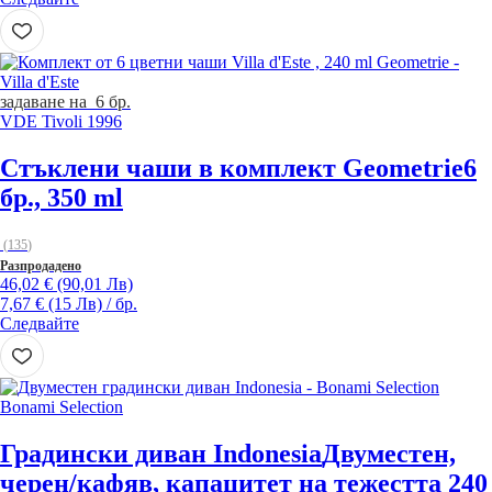
задаване на 6 бр.
VDE Tivoli 1996
Стъклени чаши в комплект Geometrie
6
бр., 350 ml
(
135
)
Разпродадено
46,02 € (90,01 Лв)
7,67 € (15 Лв) / бр.
Следвайте
Bonami Selection
Градински диван Indonesia
Двуместен,
черен/кафяв, капацитет на тежестта 240