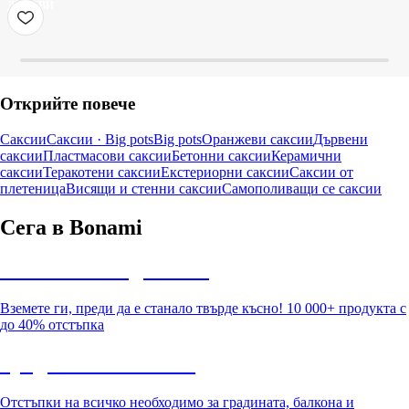
ДОБАВИ
Открийте повече
Саксии
Саксии · Big pots
Big pots
Оранжеви саксии
Дървени
саксии
Пластмасови саксии
Бетонни саксии
Керамични
саксии
Теракотени саксии
Екстериорни саксии
Саксии от
плетеница
Висящи и стенни саксии
Самополиващи се саксии
Сега в Bonami
Summer Sale до -40%
Вземете ги, преди да е станало твърде късно! 10 000+ продукта с
до 40% отстъпка
Градина с отстъпка
Отстъпки на всичко необходимо за градината, балкона и