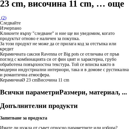
23 cm, височина 11 cm
, …
още
(
2
)
Следвайте
Изчерпанo
Кликнете върху "следване" и ние ще ви уведомим, когато
продуктът отново е наличен за покупка.
За този продукт не може да се прилага код за отстъпка или
кредит
Керамичната саксия Ravenna от Big pots се отличава от пръв
поглед с комбинацията си от фин цвят и характерна, грубо
обработена повърхностна текстура. Той се вписва както в
модерни индустриални интериори, така и в домове с рустикална
и романтична атмосфера.
Керамична
Ø 23 cm
Височина 11 cm
Всички параметри
Размери, материал, ...
Допълнителни продукти
Запитване за продукта
Имате ли нужда от съвет относно параметрите или избора?