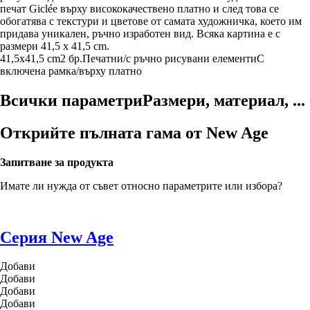
печат Giclée върху висококачествено платно и след това се
обогатява с текстури и цветове от самата художничка, което им
придава уникален, ръчно изработен вид. Всяка картина е с
размери 41,5 x 41,5 cm.
41,5x41,5 cm
2 бр.
Печатни/с ръчно рисувани елементи
С
включена рамка/върху платно
Всички параметри
Размери, материал, ...
Открийте пълната гама от New Age
Запитване за продукта
Имате ли нужда от съвет относно параметрите или избора?
Серия New Age
Добави
Добави
Добави
Добави