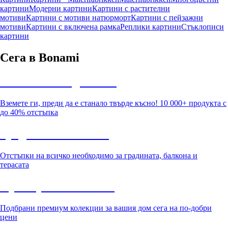
картини
Модерни картини
Картини с растителни
мотиви
Картини с мотиви натюрморт
Картини с пейзажни
мотиви
Картини с включена рамка
Реплики картини
Стъклописи
картини
Сега в Bonami
Summer Sale до -40%
Вземете ги, преди да е станало твърде късно! 10 000+ продукта с
до 40% отстъпка
Градина с отстъпка
Отстъпки на всичко необходимо за градината, балкона и
терасата
Премиум с отстъпка
Подбрани премиум колекции за вашия дом сега на по-добри
цени