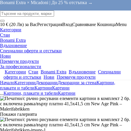
Bonami Extra × Micadoni |
До 25 % отстъпка →
10 € (20 Лв) за Вас
Регистрация
Вход
Сравняване
Кошница
Menu
Категории
Стаи
Bonami Extra
Вдъхновение
Специални оферти и отстъпки
Нови
Премиум продукти
За професионалисти
Категории
Стаи
Bonami Extra
Вдъхновение
Специални
оферти и отстъпки
Нови
Премиум продукти
Начало
Категории
Декорации
Декорации за стена
Картини,
плакати и табели
Картини
Картини
...
Картини, плакати и табели
Картини
Покажи галерията