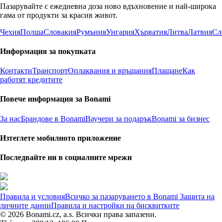
Пазарувайте с ежедневна доза ново вдъхновение и най-широка
гама от продукти за красив живот.
Чехия
Полша
Словакия
Румъния
Унгария
Хърватия
Литва
Латвия
Сл
Информация за покупката
Контакти
Транспорт
Оплаквания и връщания
Плащане
Как
работят кредитите
Повече информация за Bonami
За нас
Брандове в Bonami
Ваучери за подарък
Bonami за бизнес
Изтеглете мобилното приложение
Последвайте ни в социалните мрежи
Правила и условия
Всичко за пазаруването в Bonami
Защита на
личните данни
Правила и настройки на бисквитките
© 2026 Bonami.cz, a.s. Всички права запазени.