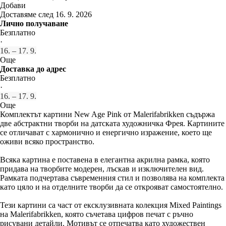
Добави
Доставяме след 16. 9. 2026
Лично получаване
Безплатно
·
16. – 17. 9.
Още
Доставка до адрес
Безплатно
·
16. – 17. 9.
Още
Комплектът картини New Age Pink от Malerifabrikken съдържа
две абстрактни творби на датската художничка Фрея. Картините
се отличават с хармонично и енергично изражение, което ще
оживи всяко пространство.
Всяка картина е поставена в елегантна акрилна рамка, която
придава на творбите модерен, лъскав и изключителен вид.
Рамката подчертава съвременния стил и позволява на комплекта
като цяло и на отделните творби да се открояват самостоятелно.
Тези картини са част от ексклузивната колекция Mixed Paintings
на Malerifabrikken, която съчетава цифров печат с ръчно
рисувани детайли. Мотивът се отпечатва като художествен