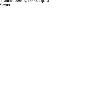
Thámova 289/13, 186 00 Прага
Чехия