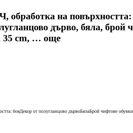
, oбработка на повърхността:
олугланцово дърво, бяла, брой 
 35 cm
, …
още
стта: боя
Декор от полугланцово дърво
Бяла
Брой чифтове обувк