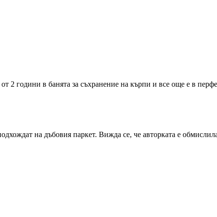
т 2 години в банята за съхранение на кърпи и все още е в перфек
одхождат на дъбовия паркет. Вижда се, че авторката е обмислила