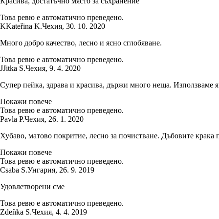
Красива, достатъчно място за съхранение
Това ревю е автоматично преведено.
K
Kateřina K.
Чехия
,
30. 10. 2020
Много добро качество, лесно и ясно сглобяване.
Това ревю е автоматично преведено.
J
Jitka S.
Чехия
,
9. 4. 2020
Супер пейка, здрава и красива, държи много неща. Използваме я о
Покажи повече
Това ревю е автоматично преведено.
Pavla P.
Чехия
,
26. 1. 2020
Хубаво, матово покритие, лесно за почистване. Дъбовите крака п
Покажи повече
Това ревю е автоматично преведено.
Csaba S.
Унгария
,
26. 9. 2019
Удовлетворени сме
Това ревю е автоматично преведено.
Zdeňka S.
Чехия
,
4. 4. 2019