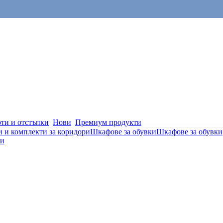
ти и отстъпки
Нови
Премиум продукти
и и комплекти за коридори
Шкафове за обувки
Шкафове за обувки
ки