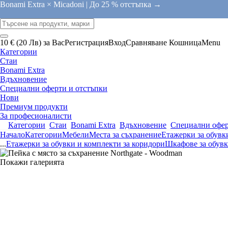
Bonami Extra × Micadoni |
До 25 % отстъпка →
10 € (20 Лв) за Вас
Регистрация
Вход
Сравняване
Кошница
Menu
Категории
Стаи
Bonami Extra
Вдъхновение
Специални оферти и отстъпки
Нови
Премиум продукти
За професионалисти
Категории
Стаи
Bonami Extra
Вдъхновение
Специални офер
Начало
Категории
Мебели
Места за съхранение
Етажерки за обувк
...
Етажерки за обувки и комплекти за коридори
Шкафове за обув
Покажи галерията