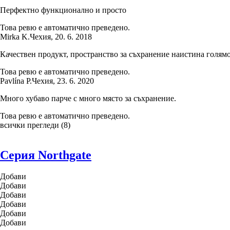
Перфектно функционално и просто
Това ревю е автоматично преведено.
Mirka K.
Чехия
,
20. 6. 2018
Качествен продукт, пространство за съхранение наистина голям
Това ревю е автоматично преведено.
Pavlína P.
Чехия
,
23. 6. 2020
Много хубаво парче с много място за съхранение.
Това ревю е автоматично преведено.
всички прегледи
(
8
)
Серия Northgate
Добави
Добави
Добави
Добави
Добави
Добави