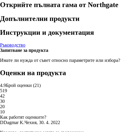
Открийте пълната гама от Northgate
Допълнителни продукти
Инструкции и документация
Ръководство
Запитване за продукта
Имате ли нужда от съвет относно параметрите или избора?
Оценки на продукта
4.9
Брой оценки
(
21
)
5
19
4
2
3
0
2
0
1
0
Как работят оценките?
D
Dagmar K.
Чехия
,
30. 4. 2022