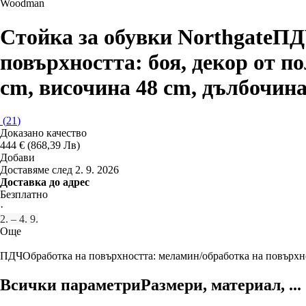
Woodman
Стойка за обувки Northgate
ПДЧ
повърхността: боя, декор от п
cm, височина 48 cm, дълбочина
(
21
)
Доказано качество
444 € (868,39 Лв)
Добави
Доставяме след 2. 9. 2026
Доставка до адрес
Безплатно
·
2. – 4. 9.
Още
ПДЧ
Oбработка на повърхността: меламин/oбработка на повърхно
Всички параметри
Размери, материал, ...