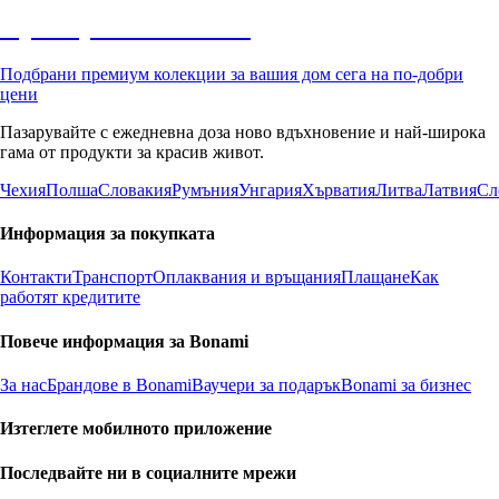
Премиум с отстъпка
Подбрани премиум колекции за вашия дом сега на по-добри
цени
Пазарувайте с ежедневна доза ново вдъхновение и най-широка
гама от продукти за красив живот.
Чехия
Полша
Словакия
Румъния
Унгария
Хърватия
Литва
Латвия
Сл
Информация за покупката
Контакти
Транспорт
Оплаквания и връщания
Плащане
Как
работят кредитите
Повече информация за Bonami
За нас
Брандове в Bonami
Ваучери за подарък
Bonami за бизнес
Изтеглете мобилното приложение
Последвайте ни в социалните мрежи