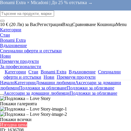
Bonami Extra × Micadoni |
До 25 % отстъпка →
10 € (20 Лв) за Вас
Регистрация
Вход
Сравняване
Кошница
Menu
Категории
Стаи
Bonami Extra
Вдъхновение
Специални оферти и отстъпки
Нови
Премиум продукти
За професионалисти
Категории
Стаи
Bonami Extra
Вдъхновение
Специални
оферти и отстъпки
Нови
Премиум продукти
Начало
Категории
Домашни любимци
Аксесоари за домашни
любимци
Подложки за облизване
Подложки за облизване
...
Аксесоари за домашни любимци
Подложки за облизване
Покажи галерията
Покажи всички
Изгодна цена
ID: 1636708