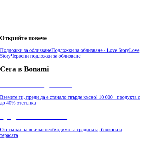
Открийте повече
Подложки за облизване
Подложки за облизване · Love Story
Love
Story
Червени подложки за облизване
Сега в Bonami
Summer Sale до -40%
Вземете ги, преди да е станало твърде късно! 10 000+ продукта с
до 40% отстъпка
Градина с отстъпка
Отстъпки на всичко необходимо за градината, балкона и
терасата