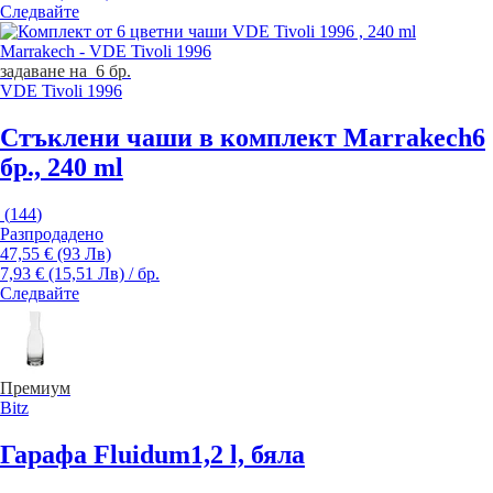
Следвайте
задаване на 6 бр.
VDE Tivoli 1996
Стъклени чаши в комплект Marrakech
6
бр., 240 ml
(
144
)
Разпродадено
47,55 € (93 Лв)
7,93 € (15,51 Лв) / бр.
Следвайте
Премиум
Bitz
Гарафа Fluidum
1,2 l, бяла