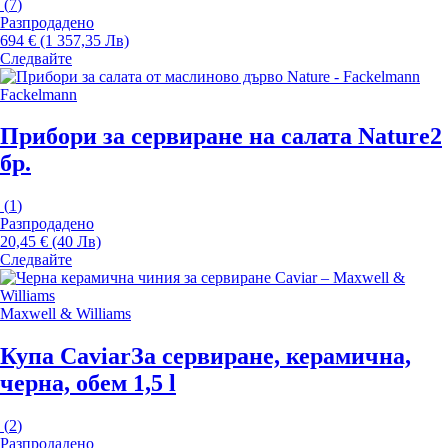
(
7
)
Разпродадено
694 € (1 357,35 Лв)
Следвайте
Fackelmann
Прибори за сервиране на салата Nature
2
бр.
(
1
)
Разпродадено
20,45 € (40 Лв)
Следвайте
Maxwell & Williams
Купа Caviar
За сервиране, керамична,
черна, обем 1,5 l
(
2
)
Разпродадено