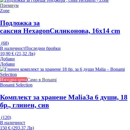
Премиум
Zone
Подложка за
саксия Hexagon
Силиконова, 16x14 cm
(
68
)
В наличност
Последни бройки
10,90 € (21,32 Лв)
Добави
Добави
Изгодна цена
Само в Bonami
Bonami Selection
Комплект за хранене Malia
За 6 души, 18
бр., глинен, сив
(
120
)
В наличност
150 € (293,37 Лв)