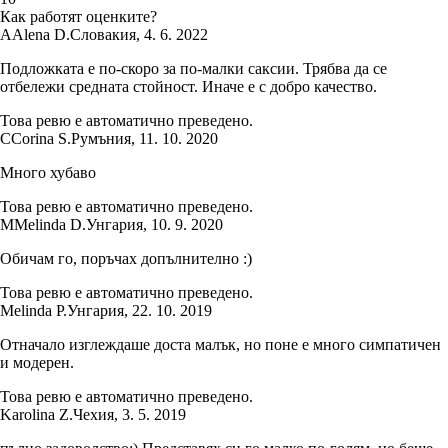
Как работят оценките?
A
Alena D.
Словакия
,
4. 6. 2022
Подложката е по-скоро за по-малки саксии. Трябва да се
отбележи средната стойност. Иначе е с добро качество.
Това ревю е автоматично преведено.
C
Corina S.
Румъния
,
11. 10. 2020
Много хубаво
Това ревю е автоматично преведено.
M
Melinda D.
Унгария
,
10. 9. 2020
Обичам го, поръчах допълнително :)
Това ревю е автоматично преведено.
Melinda P.
Унгария
,
22. 10. 2019
Отначало изглеждаше доста малък, но поне е много симпатичен
и модерен.
Това ревю е автоматично преведено.
Karolina Z.
Чехия
,
3. 5. 2019