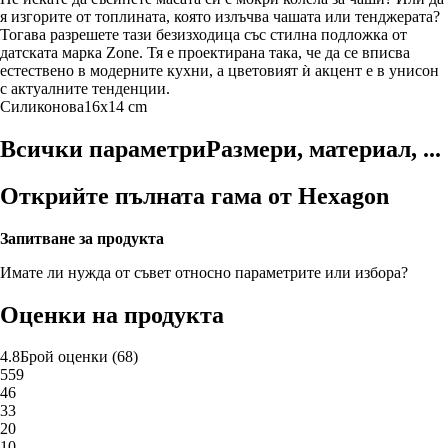
я изгорите от топлината, която излъчва чашата или тенджерата?
Тогава разрешете тази безизходица със стилна подложка от
датската марка Zone. Тя е проектирана така, че да се вписва
естествено в модерните кухни, а цветовият ѝ акцент е в унисон
с актуалните тенденции.
Силиконова
16x14 cm
Всички параметри
Размери, материал, ...
Открийте пълната гама от Hexagon
Запитване за продукта
Имате ли нужда от съвет относно параметрите или избора?
Оценки на продукта
4.8
Брой оценки
(
68
)
5
59
4
6
3
3
2
0
1
0