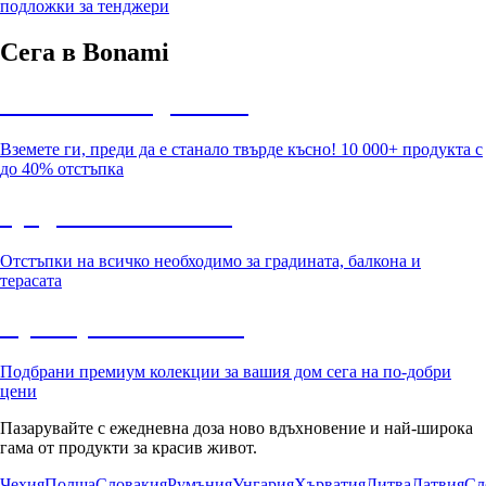
подложки за тенджери
Сега в Bonami
Summer Sale до -40%
Вземете ги, преди да е станало твърде късно! 10 000+ продукта с
до 40% отстъпка
Градина с отстъпка
Отстъпки на всичко необходимо за градината, балкона и
терасата
Премиум с отстъпка
Подбрани премиум колекции за вашия дом сега на по-добри
цени
Пазарувайте с ежедневна доза ново вдъхновение и най-широка
гама от продукти за красив живот.
Чехия
Полша
Словакия
Румъния
Унгария
Хърватия
Литва
Латвия
Сл