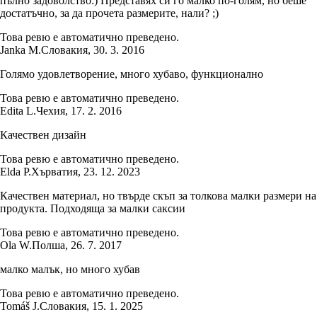
пълно задоволство:) Представях си го малко по-голям, но беше
достатъчно, за да прочета размерите, нали? ;)
Това ревю е автоматично преведено.
Janka M.
Словакия
,
30. 3. 2016
Голямо удовлетворение, много хубаво, функционално
Това ревю е автоматично преведено.
Edita L.
Чехия
,
17. 2. 2016
Качествен дизайн
Това ревю е автоматично преведено.
Elda P.
Хърватия
,
23. 12. 2023
Качествен материал, но твърде скъп за толкова малки размери на
продукта. Подходяща за малки саксии
Това ревю е автоматично преведено.
Ola W.
Полша
,
26. 7. 2017
малко малък, но много хубав
Това ревю е автоматично преведено.
Tomáš J.
Словакия
,
15. 1. 2025