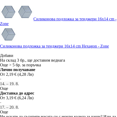
Силиконова подложка за тенджери 16x14 cm -
Zone
Силиконова подложка за тенджери 16x14 cm Hexagon - Zone
Добави
На склад 3 бр., ще доставим веднага
Още > 5 бр. за поръчка
Лично получаване
От 2,19 € (4,28 Лв)
·
14. – 19. 8.
Още
Доставка до адрес
От 3,19 € (6,24 Лв)
·
17. – 20. 8.
Още
Не искате да съсипете масата си с мокри колела за чаши? Или да