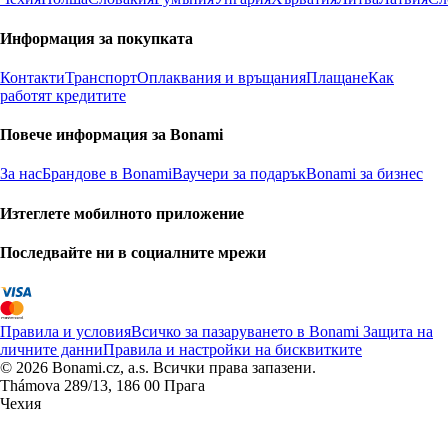
Информация за покупката
Контакти
Транспорт
Оплаквания и връщания
Плащане
Как
работят кредитите
Повече информация за Bonami
За нас
Брандове в Bonami
Ваучери за подарък
Bonami за бизнес
Изтеглете мобилното приложение
Последвайте ни в социалните мрежи
Правила и условия
Всичко за пазаруването в Bonami
Защита на
личните данни
Правила и настройки на бисквитките
© 2026 Bonami.cz, a.s. Всички права запазени.
Thámova 289/13, 186 00 Прага
Чехия