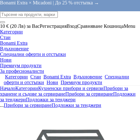
Bonami Extra × Micadoni |
До 25 % отстъпка →
10 € (20 Лв) за Вас
Регистрация
Вход
Сравняване
Кошница
Menu
Категории
Стаи
Bonami Extra
Вдъхновение
Специални оферти и отстъпки
Нови
Премиум продукти
За професионалисти
Категории
Стаи
Bonami Extra
Вдъхновение
Специални
оферти и отстъпки
Нови
Премиум продукти
Начало
Категории
Кухненски прибори и сервизи
Прибори за
хранене и съдове за сервиране
Прибори за сервиране
Подложки
за тенджери
Подложки за тенджери
...
Прибори за сервиране
Подложки за тенджери