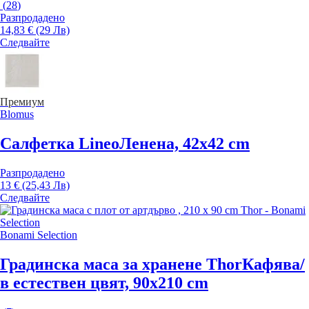
(
28
)
Разпродадено
14,83 € (29 Лв)
Следвайте
Премиум
Blomus
Салфетка Lineo
Ленена, 42x42 cm
Разпродадено
13 € (25,43 Лв)
Следвайте
Bonami Selection
Градинска маса за хранене Thor
Кафява/
в естествен цвят, 90x210 cm