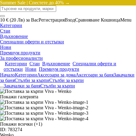
Summer Sale |
Спестете до 40% →
10 € (20 Лв) за Вас
Регистрация
Вход
Сравняване
Кошница
Menu
Категории
Стаи
Вдъхновение
Специални оферти и отстъпки
Нови
Премиум продукти
За професионалисти
Категории
Стаи
Вдъхновение
Специални оферти и
отстъпки
Нови
Премиум продукти
Начало
Категории
Аксесоари за дома
Аксесоари за баня
Закачалки
за баня
Стълби за кърпи
Стълби за кърпи
...
Закачалки за баня
Стълби за кърпи
Покажи галерията
Покажи всички
(+1)
ID: 783274
Wenko