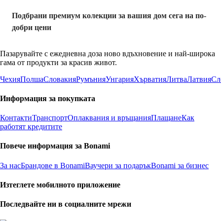
Подбрани премиум колекции за вашия дом сега на по-
добри цени
Пазарувайте с ежедневна доза ново вдъхновение и най-широка
гама от продукти за красив живот.
Чехия
Полша
Словакия
Румъния
Унгария
Хърватия
Литва
Латвия
Сл
Информация за покупката
Контакти
Транспорт
Оплаквания и връщания
Плащане
Как
работят кредитите
Повече информация за Bonami
За нас
Брандове в Bonami
Ваучери за подарък
Bonami за бизнес
Изтеглете мобилното приложение
Последвайте ни в социалните мрежи