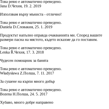
Това ревю е автоматично преведено.
Jana D.
Чехия
,
19. 2. 2019
Използвам върху мъниста - отлично!
Това ревю е автоматично преведено.
Daniela D.
Словакия
,
25. 1. 2019
Продуктът напълно оправда очакванията ми. Според вашите
размери пасна на мястото, където искахме да го поставим.
Това ревю е автоматично преведено.
Lenka Ř.
Чехия
,
17. 3. 2018
Чудесен помощник за банята
Това ревю е автоматично преведено.
Władysława Z.
Полша
,
7. 11. 2017
За сушене на кърпи много добър
Това ревю е автоматично преведено.
Bozena H.
Полша
,
24. 5. 2017
Хубаво, много добре направено