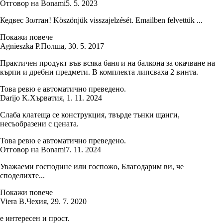
Отговор на Bonami
5. 5. 2023
Кедвес Золтан! Köszönjük visszajelzését. Emailben felvettük ...
Покажи повече
Agnieszka P.
Полша
,
30. 5. 2017
Практичен продукт във всяка баня и на балкона за окачване на
кърпи и дребни предмети. В комплекта липсваха 2 винта.
Това ревю е автоматично преведено.
Darijo K.
Хърватия
,
1. 11. 2024
Слаба клатеща се конструкция, твърде тънки щанги,
несъобразени с цената.
Това ревю е автоматично преведено.
Отговор на Bonami
7. 11. 2024
Уважаеми господине или госпожо, Благодарим ви, че
споделихте...
Покажи повече
Viera B.
Чехия
,
29. 7. 2020
е интересен и прост.