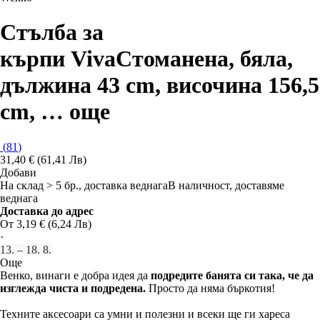
Стълба за
кърпи Viva
Стоманена, бяла,
дължина 43 cm, височина 156,5
cm
, …
още
(
81
)
31,40 € (61,41 Лв)
Добави
На склад > 5 бр., доставка веднага
В наличност, доставяме
веднага
Доставка до адрес
От 3,19 € (6,24 Лв)
·
13. – 18. 8.
Още
Венко, винаги е добра идея да
подредите банята си така, че да
изглежда чиста и подредена.
Просто да няма бъркотия!
Техните аксесоари са умни и полезни и всеки ще ги хареса