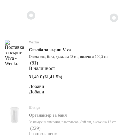
Wenko
Стълба за кърпи Viva
Стоманена, бяла, дължина 43 cm, височина 156,5 cm
(
81
)
В наличност
31,40 € (61,41 Лв)
Добави
Добави
iDesign
Органайзер за баня
За памучни тампони, пластмасов, 8x8 cm, височина 13 cm
(
229
)
Разпродадено