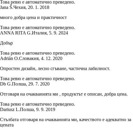
Това ревю е автоматично преведено.
Jana Š.
Чехия
,
20. 1. 2018
много добра цена и практичност
Това ревю е автоматично преведено.
ANNA RITA G.
Италия
,
5. 9. 2024
Добър
Това ревю е автоматично преведено.
Adrián O.
Словакия
,
4. 12. 2020
Опростен дизайн, лесно сгъване, частична лабилност.
Това ревю е автоматично преведено.
Db G.
Полша
,
29. 7. 2020
Отговаря на очакванията ми , продуктът е описан, добра цена.
Това ревю е автоматично преведено.
Dariusz L.
Полша
,
9. 9. 2019
Стълбата отговаря на очакванията ми, качеството е адекватно за
цената