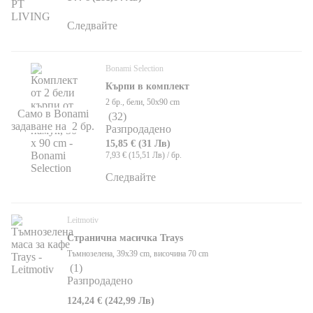
Следвайте
Bonami Selection
Кърпи в комплект
2 бр., бели, 50x90 cm
Само в Bonami
(
32
)
задаване на 2 бр.
Разпродадено
15,85 € (31 Лв)
7,93 € (15,51 Лв) / бр.
Следвайте
Leitmotiv
Странична масичка Trays
Тъмнозелена, 39x39 cm, височина 70 cm
(
1
)
Разпродадено
124,24 € (242,99 Лв)