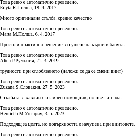
Това ревю е автоматично преведено.
Edyta R.
Полша
,
18. 9. 2017
Много оригинална стълба, средно качество
Това ревю е автоматично преведено.
Marta M.
Полша
,
6. 4. 2017
Просто и практично решение за сушене на кърпи в банята.
Това ревю е автоматично преведено.
Alina P.
Румъния
,
21. 3. 2019
трудности при сглобяването (наложи се да се смени винт)
Това ревю е автоматично преведено.
Zuzana S.
Словакия
,
27. 5. 2023
Стълбата за хавлии е отличен помощник, но цветът пада.
Това ревю е автоматично преведено.
Henrietta M.
Унгария
,
3. 5. 2023
Подходящ за целта, но повърхността е начупена при винтовете.
Това ревю е автоматично преведено.