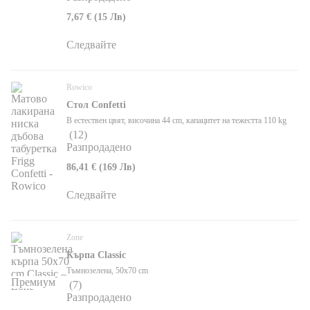
7,67 € (15 Лв)
Следвайте
Rowico
Стол Confetti
В естествен цвят, височина 44 cm, капацитет на тежестта 110 kg
(
12
)
Разпродадено
86,41 € (169 Лв)
Следвайте
Zone
Кърпа Classic
Тъмнозелена, 50x70 cm
Премиум
(
7
)
Разпродадено