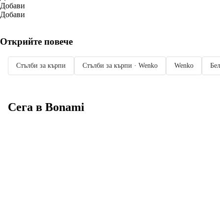
Добави
Добави
Открийте повече
Стълби за кърпи
Стълби за кърпи · Wenko
Wenko
Бел
Сега в Bonami
Summer Sale до
-40%