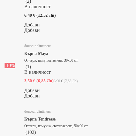
(
2
)
В наличност
6,40 € (12,52 Лв)
Добави
Добави
douceur d'intérieur
Кърпа Maya
От тери, памучна, зелена, 30x50 cm
-10%
(
1
)
В наличност
3,50 € (6,85 Лв)
3,90 € (7,63 Лв)
Добави
Добави
douceur d'intérieur
Кърпа Tendresse
От тери, памучна, светлозелена, 50x90 cm
(
102
)