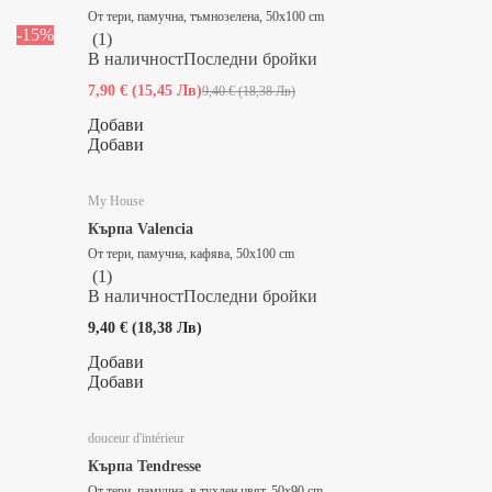
От тери, памучна, тъмнозелена, 50x100 cm
-15%
(
1
)
В наличност
Последни бройки
7,90 € (15,45 Лв)
9,40 € (18,38 Лв)
Добави
Добави
My House
Кърпа Valencia
От тери, памучна, кафява, 50x100 cm
(
1
)
В наличност
Последни бройки
9,40 € (18,38 Лв)
Добави
Добави
douceur d'intérieur
Кърпа Tendresse
От тери, памучна, в тухлен цвят, 50x90 cm