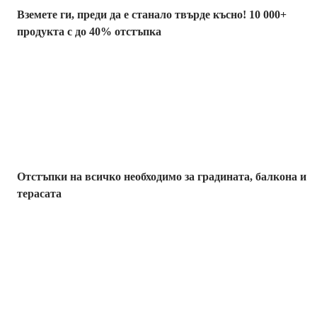
Вземете ги, преди да е станало твърде късно! 10 000+
продукта с до 40% отстъпка
Градина с
отстъпка
Отстъпки на всичко необходимо за градината, балкона и
терасата
Премиум с
отстъпка