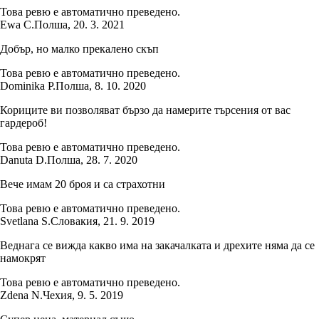
Това ревю е автоматично преведено.
Ewa C.
Полша
,
20. 3. 2021
Добър, но малко прекалено скъп
Това ревю е автоматично преведено.
Dominika P.
Полша
,
8. 10. 2020
Кориците ви позволяват бързо да намерите търсения от вас
гардероб!
Това ревю е автоматично преведено.
Danuta D.
Полша
,
28. 7. 2020
Вече имам 20 броя и са страхотни
Това ревю е автоматично преведено.
Svetlana S.
Словакия
,
21. 9. 2019
Веднага се вижда какво има на закачалката и дрехите няма да се
намокрят
Това ревю е автоматично преведено.
Zdena N.
Чехия
,
9. 5. 2019