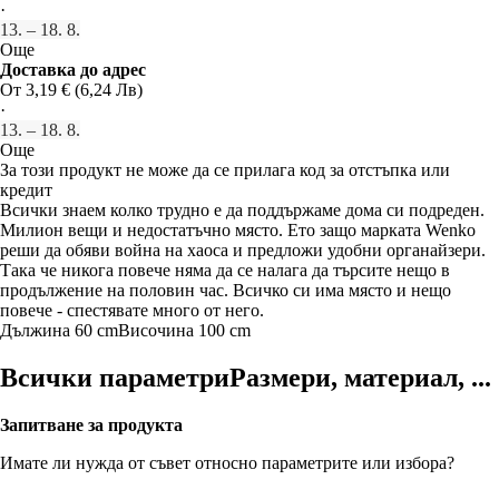
·
13. – 18. 8.
Още
Доставка до адрес
От 3,19 € (6,24 Лв)
·
13. – 18. 8.
Още
За този продукт не може да се прилага код за отстъпка или
кредит
Всички знаем колко трудно е да поддържаме дома си подреден.
Милион вещи и недостатъчно място. Ето защо марката Wenko
реши да обяви война на хаоса и предложи удобни органайзери.
Така че никога повече няма да се налага да търсите нещо в
продължение на половин час. Всичко си има място и нещо
повече - спестявате много от него.
Дължина 60 cm
Височина 100 cm
Всички параметри
Размери, материал, ...
Запитване за продукта
Имате ли нужда от съвет относно параметрите или избора?