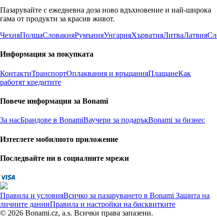
Пазарувайте с ежедневна доза ново вдъхновение и най-широка
гама от продукти за красив живот.
Чехия
Полша
Словакия
Румъния
Унгария
Хърватия
Литва
Латвия
Сл
Информация за покупката
Контакти
Транспорт
Оплаквания и връщания
Плащане
Как
работят кредитите
Повече информация за Bonami
За нас
Брандове в Bonami
Ваучери за подарък
Bonami за бизнес
Изтеглете мобилното приложение
Последвайте ни в социалните мрежи
Правила и условия
Всичко за пазаруването в Bonami
Защита на
личните данни
Правила и настройки на бисквитките
© 2026 Bonami.cz, a.s. Всички права запазени.