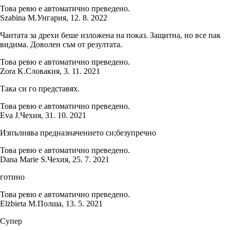
Това ревю е автоматично преведено.
Szabina M.
Унгария
,
12. 8. 2022
Чантата за дрехи беше изложена на показ. Защитна, но все пак
видима. Доволен съм от резултата.
Това ревю е автоматично преведено.
Zora K.
Словакия
,
3. 11. 2021
Така си го представях.
Това ревю е автоматично преведено.
Eva J.
Чехия
,
31. 10. 2021
Изпълнява предназначението си;безупречно
Това ревю е автоматично преведено.
Dana Marie S.
Чехия
,
25. 7. 2021
готино
Това ревю е автоматично преведено.
Elżbieta M.
Полша
,
13. 5. 2021
Супер