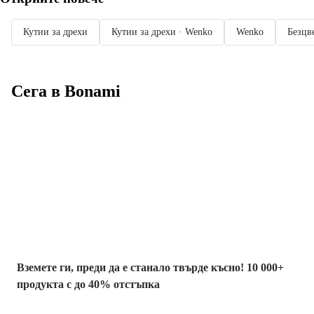
Кутии за дрехи
Кутии за дрехи · Wenko
Wenko
Безцв
Сега в Bonami
Summer Sale до
-40%
Вземете ги, преди да е станало твърде късно! 10 000+
продукта с до 40% отстъпка