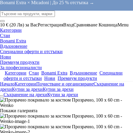
Bonami Extra × Micadoni |
До 25 % отстъпка →
10 € (20 Лв) за Вас
Регистрация
Вход
Сравняване
Кошница
Menu
Категории
Стаи
Bonami Extra
Вдъхновение
Специални оферти и отстъпки
Нови
Премиум продукти
За професионалисти
Категории
Стаи
Bonami Extra
Вдъхновение
Специални
оферти и отстъпки
Нови
Премиум продукти
Начало
Категории
Почистване и организиране
Съхранение на
дрехи
Кутии за дрехи
Кутии за дрехи
...
Съхранение на дрехи
Кутии за дрехи
Покажи галерията