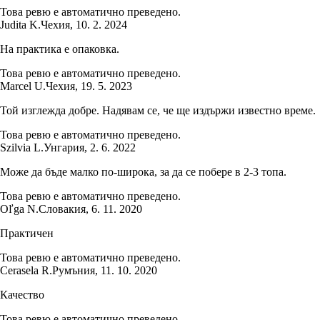
Това ревю е автоматично преведено.
Judita K.
Чехия
,
10. 2. 2024
На практика е опаковка.
Това ревю е автоматично преведено.
Marcel U.
Чехия
,
19. 5. 2023
Той изглежда добре. Надявам се, че ще издържи известно време.
Това ревю е автоматично преведено.
Szilvia L.
Унгария
,
2. 6. 2022
Може да бъде малко по-широка, за да се побере в 2-3 топа.
Това ревю е автоматично преведено.
Oľga N.
Словакия
,
6. 11. 2020
Практичен
Това ревю е автоматично преведено.
Cerasela R.
Румъния
,
11. 10. 2020
Качество
Това ревю е автоматично преведено.