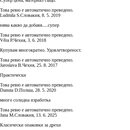
Супер цена, материал също.
Това ревю е автоматично преведено.
Ludmila S.
Словакия
,
8. 5. 2019
няма какво да добавя.....супер
Това ревю е автоматично преведено.
Věra P.
Чехия
,
3. 6. 2018
Купувам многократно. Удовлетвореност.
Това ревю е автоматично преведено.
Jaroslava B.
Чехия
,
25. 8. 2017
Практически
Това ревю е автоматично преведено.
Danuta D.
Полша
,
28. 5. 2020
много солидна изработка
Това ревю е автоматично преведено.
Jana M.
Словакия
,
13. 6. 2025
Класически опаковки за дрехи