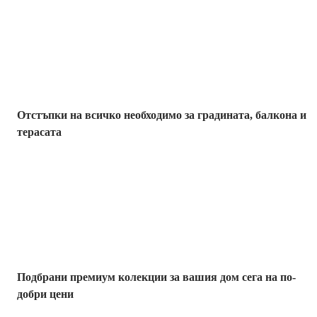
Градина с
отстъпка
Отстъпки на всичко необходимо за градината, балкона и
терасата
Премиум с
отстъпка
Подбрани премиум колекции за вашия дом сега на по-
добри цени