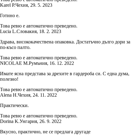
Karel P.
Чехия
,
29. 5. 2023
Готино е.
Това ревю е автоматично преведено.
Lucia L.
Словакия
,
18. 2. 2023
Здрава, висококачествена опаковка. Достатъчно дълго дори за
по-късо палто.
Това ревю е автоматично преведено.
NICOLAE M.
Румъния
,
16. 12. 2022
Имате ясна представа за дрехите в гардероба си. С една дума,
полезно!
Това ревю е автоматично преведено.
Alena H.
Чехия
,
24. 11. 2022
Практически.
Това ревю е автоматично преведено.
Dorina K.
Унгария
,
26. 9. 2022
Вкусно, практично, не се предлага другаде