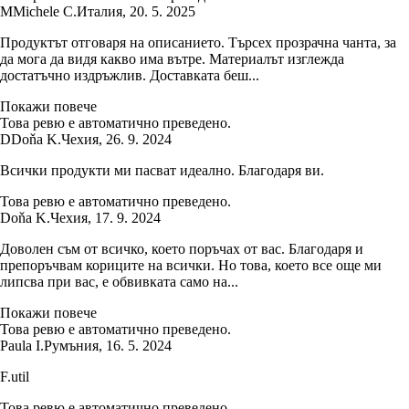
M
Michele C.
Италия
,
20. 5. 2025
Продуктът отговаря на описанието. Търсех прозрачна чанта, за
да мога да видя какво има вътре. Материалът изглежда
достатъчно издръжлив. Доставката беш...
Покажи повече
Това ревю е автоматично преведено.
D
Doňa K.
Чехия
,
26. 9. 2024
Всички продукти ми пасват идеално. Благодаря ви.
Това ревю е автоматично преведено.
Doňa K.
Чехия
,
17. 9. 2024
Доволен съм от всичко, което поръчах от вас. Благодаря и
препоръчвам кориците на всички. Но това, което все още ми
липсва при вас, е обвивката само на...
Покажи повече
Това ревю е автоматично преведено.
Paula I.
Румъния
,
16. 5. 2024
F.util
Това ревю е автоматично преведено.