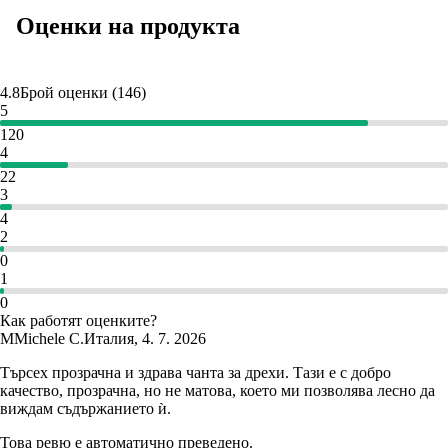
Оценки на продукта
4.8
Брой оценки
(
146
)
5
120
4
22
3
4
2
0
1
0
Как работят оценките?
M
Michele C.
Италия
,
4. 7. 2026
Търсех прозрачна и здрава чанта за дрехи. Тази е с добро
качество, прозрачна, но не матова, което ми позволява лесно да
виждам съдържанието ѝ.
Това ревю е автоматично преведено.