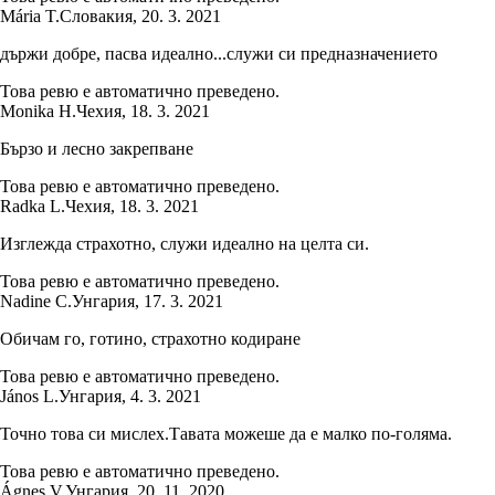
Mária T.
Словакия
,
20. 3. 2021
държи добре, пасва идеално...служи си предназначението
Това ревю е автоматично преведено.
Monika H.
Чехия
,
18. 3. 2021
Бързо и лесно закрепване
Това ревю е автоматично преведено.
Radka L.
Чехия
,
18. 3. 2021
Изглежда страхотно, служи идеално на целта си.
Това ревю е автоматично преведено.
Nadine C.
Унгария
,
17. 3. 2021
Обичам го, готино, страхотно кодиране
Това ревю е автоматично преведено.
János L.
Унгария
,
4. 3. 2021
Точно това си мислех.Тавата можеше да е малко по-голяма.
Това ревю е автоматично преведено.
Ágnes V.
Унгария
,
20. 11. 2020