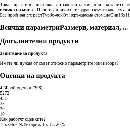
Това е практична поставка за тоалетна хартия, при която не се 
всичко на място.
Просто я притиснете здраво към гладка, суха и
Без пробиване/с рафт
Турбо-лок
От неръждаема стомана
Сив
16x11
Всички параметри
Размери, материал, ...
Допълнителни продукти
Запитване за продукта
Имате ли нужда от съвет относно параметрите или избора?
Оценки на продукта
4.8
Брой оценки
(
306
)
5
272
4
31
3
3
2
0
1
0
Как работят оценките?
J
Józsefné N.
Унгария
,
16. 12. 2025