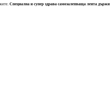
ожите.
Специална и супер здрава самозалепваща лента държи