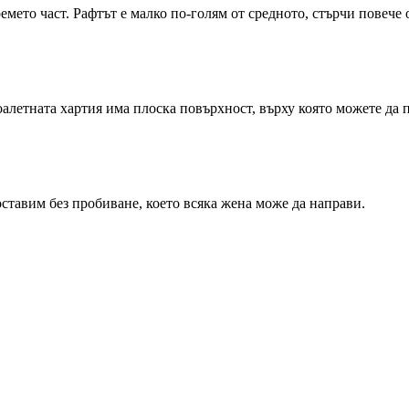
мето част. Рафтът е малко по-голям от средното, стърчи повече от
летната хартия има плоска повърхност, върху която можете да по
оставим без пробиване, което всяка жена може да направи.