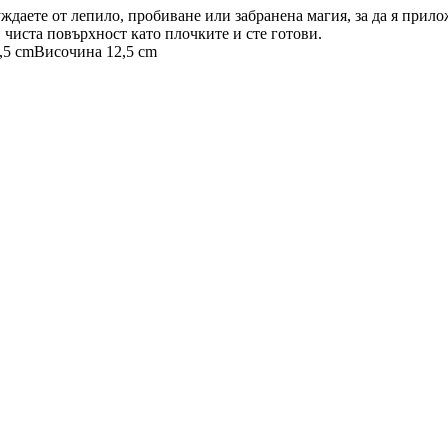
нуждаете от лепило, пробиване или забранена магия, за да я прил
 чиста повърхност като плочките и сте готови.
,5 cm
Височина 12,5 cm