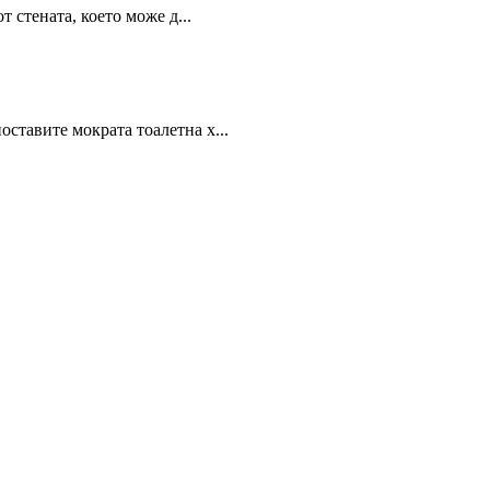
 стената, което може д...
ставите мократа тоалетна х...