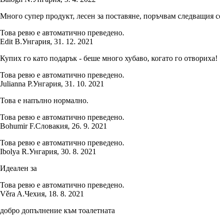
Много супер продукт, лесен за поставяне, поръчвам следващия с
Това ревю е автоматично преведено.
Edit B.
Унгария
,
31. 12. 2021
Купих го като подарък - беше много хубаво, когато го отвориха!
Това ревю е автоматично преведено.
Julianna P.
Унгария
,
31. 10. 2021
Това е напълно нормално.
Това ревю е автоматично преведено.
Bohumir F.
Словакия
,
26. 9. 2021
Това ревю е автоматично преведено.
Ibolya R.
Унгария
,
30. 8. 2021
Идеален за
Това ревю е автоматично преведено.
Věra A.
Чехия
,
18. 8. 2021
добро допълнение към тоалетната