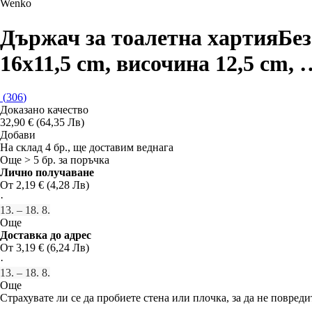
Wenko
Държач за тоалетна хартия
Без
16x11,5 cm, височина 12,5 cm
,
(
306
)
Доказано качество
32,90 € (64,35 Лв)
Добави
На склад 4 бр., ще доставим веднага
Още > 5 бр. за поръчка
Лично получаване
От 2,19 € (4,28 Лв)
·
13. – 18. 8.
Още
Доставка до адрес
От 3,19 € (6,24 Лв)
·
13. – 18. 8.
Още
Страхувате ли се да пробиете стена или плочка, за да не повре