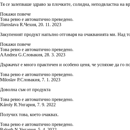
Тя се залепваше здраво за плочките, солидна, неподвластна на вре
Покажи повече
Това ревю е автоматично преведено.
J
Jaroslava R.
Чехия
,
20. 11. 2023
Закупеният продукт напълно отговаря на очакванията ми. Над тоа
Покажи повече
Това ревю е автоматично преведено.
A
Andrea G.
Словакия
,
28. 3. 2023
Държачът е много практичен и особено ценя, че успяхме да го п
Това ревю е автоматично преведено.
Miloslav P.
Словакия
,
7. 1. 2023
Доволна съм от продукта
Това ревю е автоматично преведено.
Károly R.
Унгария
,
7. 9. 2022
Получих това, което очаквах.
Това ревю е автоматично преведено.
Balogh N.
Унгария
,
5. 4. 2022