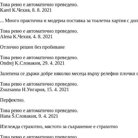
Това ревю е автоматично преведено.
Karel K.
Чехия
,
8. 8. 2021
... Много практична и модерна поставка за тоалетна хартия с допъ
Това ревю е автоматично преведено.
Alena K.
Чехия
,
4. 8. 2021
Отлично решен без пробиване
Това ревю е автоматично преведено.
Ondrej K.
Словакия
,
29. 4. 2021
Залепена се държи добре няколко месеца върху релефни плочки с
Това ревю е автоматично преведено.
Zsuzsanna H.
Унгария
,
15. 4. 2021
Перфектно.
Това ревю е автоматично преведено.
Hana Š.
Словакия
,
9. 4. 2021
Изглежда страхотно, мястото за съхранение е страхотно
Това ревю е автоматично преведено.