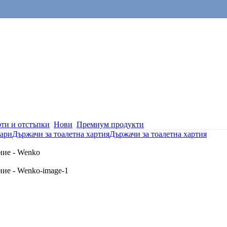
ти и отстъпки
Нови
Премиум продукти
ари
Държачи за тоалетна хартия
Държачи за тоалетна хартия