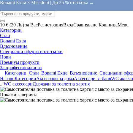
Bonami Extra × Micadoni |
До 25 % отстъпка →
10 € (20 Лв) за Вас
Регистрация
Вход
Сравняване
Кошница
Menu
Категории
Стаи
Bonami Extra
Вдъхновение
Специални оферти и отстъпки
Нови
Премиум продукти
За професионалисти
Категории
Стаи
Bonami Extra
Вдъхновение
Специални офер
Начало
Категории
Аксесоари за дома
Аксесоари за баня
WC аксесо
...
WC аксесоари
Държачи за тоалетна хартия
Покажи галерията