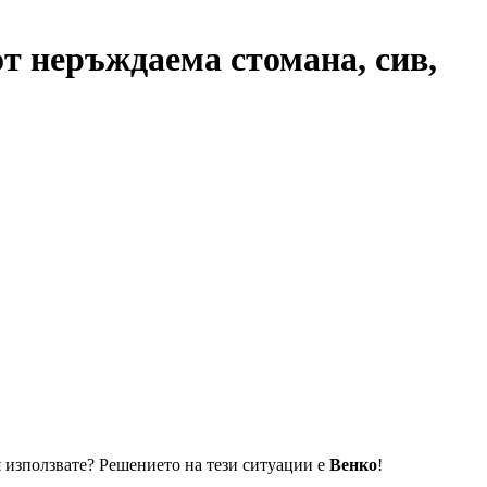
от неръждаема стомана, сив,
я използвате? Решението на тези ситуации е
Венко
!