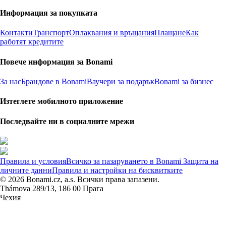
Информация за покупката
Контакти
Транспорт
Оплаквания и връщания
Плащане
Как
работят кредитите
Повече информация за Bonami
За нас
Брандове в Bonami
Ваучери за подарък
Bonami за бизнес
Изтеглете мобилното приложение
Последвайте ни в социалните мрежи
Правила и условия
Всичко за пазаруването в Bonami
Защита на
личните данни
Правила и настройки на бисквитките
© 2026 Bonami.cz, a.s. Всички права запазени.
Thámova 289/13, 186 00 Прага
Чехия