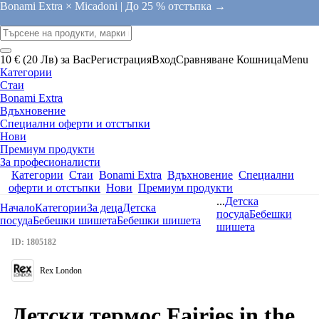
Bonami Extra × Micadoni |
До 25 % отстъпка →
10 € (20 Лв) за Вас
Регистрация
Вход
Сравняване
Кошница
Menu
Категории
Стаи
Bonami Extra
Вдъхновение
Специални оферти и отстъпки
Нови
Премиум продукти
За професионалисти
Категории
Стаи
Bonami Extra
Вдъхновение
Специални
оферти и отстъпки
Нови
Премиум продукти
...
Детска
Начало
Категории
За деца
Детска
посуда
Бебешки
посуда
Бебешки шишета
Бебешки шишета
шишета
ID: 1805182
Rex London
Детски термос Fairies in the