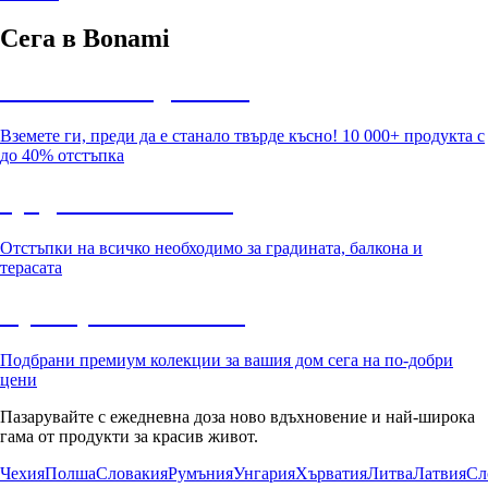
Сега в Bonami
Summer Sale до -40%
Вземете ги, преди да е станало твърде късно! 10 000+ продукта с
до 40% отстъпка
Градина с отстъпка
Отстъпки на всичко необходимо за градината, балкона и
терасата
Премиум с отстъпка
Подбрани премиум колекции за вашия дом сега на по-добри
цени
Пазарувайте с ежедневна доза ново вдъхновение и най-широка
гама от продукти за красив живот.
Чехия
Полша
Словакия
Румъния
Унгария
Хърватия
Литва
Латвия
Сл