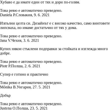
Хубаво е да имате един от тях и дори по-голям.
Това ревю е автоматично преведено.
Daniela P.
Словакия
,
9. 6. 2021
Изпълни целта си. Дизайнът е с високо качество, само винтовете
липсваха, но имаме достатъчно от тях у дома.
Това ревю е автоматично преведено.
Jana V.
Чехия
,
3. 6. 2021
Купих някои стъклени подправки за стойката и изглежда много
добре.
Това ревю е автоматично преведено.
Piotr P.
Полша
,
2. 6. 2021
Супер е готино и практично
Това ревю е автоматично преведено.
Mónika B.
Унгария
,
27. 5. 2021
Добър
Това ревю е автоматично преведено.
Justyna O.
Полша
,
23. 5. 2021