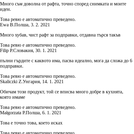
Много съм доволна от рафта, точно според снимката и моите
идеи.
Това ревю е автоматично преведено.
Ewa B.
Полша
,
3. 2. 2021
Много хубав, чист рафт за подправки, отдавна търся такъв
Това ревю е автоматично преведено.
Filip P.
Словакия
,
30. 1. 2021
пълни гърдите с каквото има, пасва идеално, мога да сложа до 6
подправки.
Това ревю е автоматично преведено.
Skaliczki Z.
Унгария
,
14. 1. 2021
Обичам този продукт, той се вписва много добре в кухнята,
която имаме
Това ревю е автоматично преведено.
Małgorzata P.
Полша
,
6. 1. 2021
Това е точно това, което исках
Това ревю е автоматично преведено.