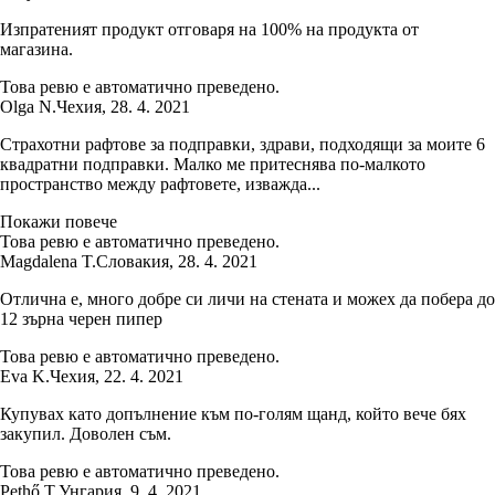
Изпратеният продукт отговаря на 100% на продукта от
магазина.
Това ревю е автоматично преведено.
Olga N.
Чехия
,
28. 4. 2021
Страхотни рафтове за подправки, здрави, подходящи за моите 6
квадратни подправки. Малко ме притеснява по-малкото
пространство между рафтовете, изважда...
Покажи повече
Това ревю е автоматично преведено.
Magdalena T.
Словакия
,
28. 4. 2021
Отлична е, много добре си личи на стената и можех да побера до
12 зърна черен пипер
Това ревю е автоматично преведено.
Eva K.
Чехия
,
22. 4. 2021
Купувах като допълнение към по-голям щанд, който вече бях
закупил. Доволен съм.
Това ревю е автоматично преведено.
Pethő T.
Унгария
,
9. 4. 2021