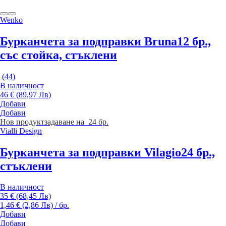
Wenko
Бурканчета за подправки Bruna
12 бр.,
със стойка, стъклени
(
44
)
В наличност
46 € (89,97 Лв)
Добави
Добави
Нов продукт
задаване на 24 бр.
Vialli Design
Бурканчета за подправки Vilagio
24 бр.,
стъклени
В наличност
35 € (68,45 Лв)
1,46 € (2,86 Лв) / бр.
Добави
Добави