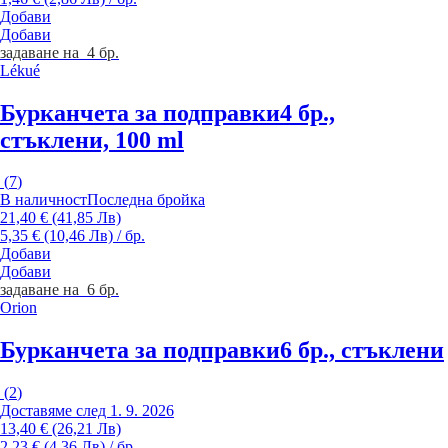
Добави
Добави
задаване на 4 бр.
Lékué
Бурканчета за подправки
4 бр.,
стъклени, 100 ml
(
7
)
В наличност
Последна бройка
21,40 € (41,85 Лв)
5,35 € (10,46 Лв) / бр.
Добави
Добави
задаване на 6 бр.
Orion
Бурканчета за подправки
6 бр., стъклени
(
2
)
Доставяме след 1. 9. 2026
13,40 € (26,21 Лв)
2,23 € (4,36 Лв) / бр.