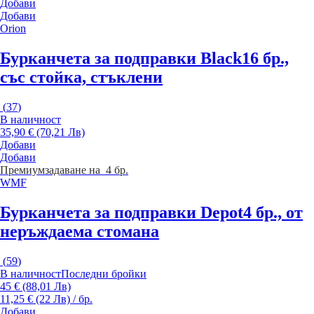
Добави
Добави
Orion
Бурканчета за подправки Black
16 бр.,
със стойка, стъклени
(
37
)
В наличност
35,90 € (70,21 Лв)
Добави
Добави
Премиум
задаване на 4 бр.
WMF
Бурканчета за подправки Depot
4 бр., от
неръждаема стомана
(
59
)
В наличност
Последни бройки
45 € (88,01 Лв)
11,25 € (22 Лв) / бр.
Добави