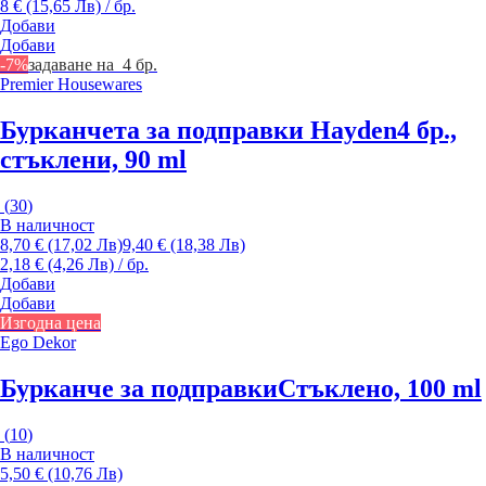
8 € (15,65 Лв) / бр.
Добави
Добави
-7%
задаване на 4 бр.
Premier Housewares
Бурканчета за подправки Hayden
4 бр.,
стъклени, 90 ml
(
30
)
В наличност
8,70 € (17,02 Лв)
9,40 € (18,38 Лв)
2,18 € (4,26 Лв) / бр.
Добави
Добави
Изгодна цена
Ego Dekor
Бурканче за подправки
Стъклено, 100 ml
(
10
)
В наличност
5,50 € (10,76 Лв)