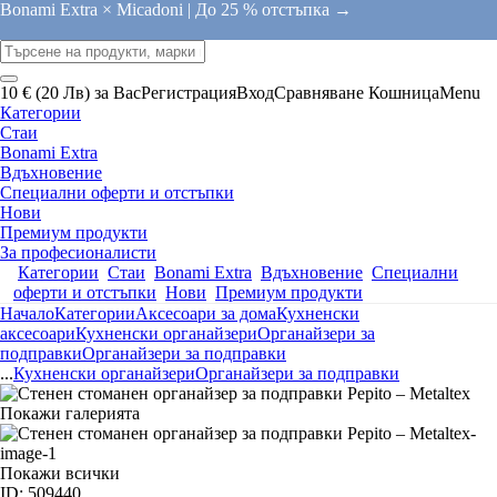
Bonami Extra × Micadoni |
До 25 % отстъпка →
10 € (20 Лв) за Вас
Регистрация
Вход
Сравняване
Кошница
Menu
Категории
Стаи
Bonami Extra
Вдъхновение
Специални оферти и отстъпки
Нови
Премиум продукти
За професионалисти
Категории
Стаи
Bonami Extra
Вдъхновение
Специални
оферти и отстъпки
Нови
Премиум продукти
Начало
Категории
Аксесоари за дома
Кухненски
аксесоари
Кухненски органайзери
Органайзери за
подправки
Органайзери за подправки
...
Кухненски органайзери
Органайзери за подправки
Покажи галерията
Покажи всички
ID: 509440