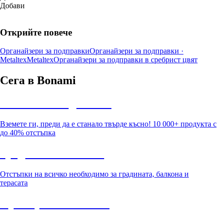
Добави
Открийте повече
Органайзери за подправки
Органайзери за подправки ·
Metaltex
Metaltex
Органайзери за подправки в сребрист цвят
Сега в Bonami
Summer Sale до -40%
Вземете ги, преди да е станало твърде късно! 10 000+ продукта с
до 40% отстъпка
Градина с отстъпка
Отстъпки на всичко необходимо за градината, балкона и
терасата
Премиум с отстъпка