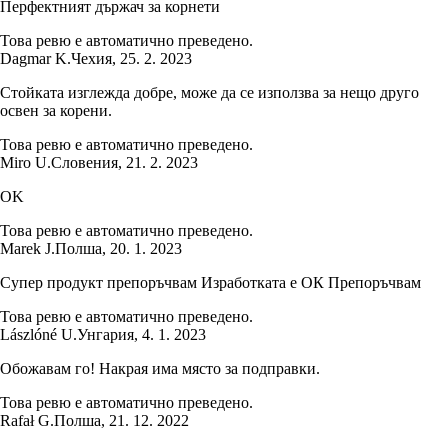
Перфектният държач за корнети
Това ревю е автоматично преведено.
Dagmar K.
Чехия
,
25. 2. 2023
Стойката изглежда добре, може да се използва за нещо друго
освен за корени.
Това ревю е автоматично преведено.
Miro U.
Словения
,
21. 2. 2023
OK
Това ревю е автоматично преведено.
Marek J.
Полша
,
20. 1. 2023
Супер продукт препоръчвам Изработката е ОК Препоръчвам
Това ревю е автоматично преведено.
Lászlóné U.
Унгария
,
4. 1. 2023
Обожавам го! Накрая има място за подправки.
Това ревю е автоматично преведено.
Rafał G.
Полша
,
21. 12. 2022