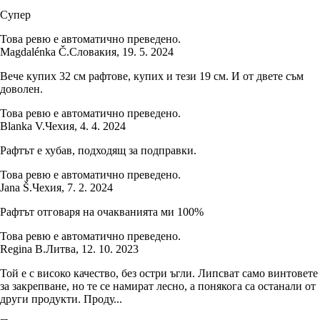
Супер
Това ревю е автоматично преведено.
Magdalénka Č.
Словакия
,
19. 5. 2024
Вече купих 32 см рафтове, купих и тези 19 см. И от двете съм
доволен.
Това ревю е автоматично преведено.
Blanka V.
Чехия
,
4. 4. 2024
Рафтът е хубав, подходящ за подправки.
Това ревю е автоматично преведено.
Jana Š.
Чехия
,
7. 2. 2024
Рафтът отговаря на очакванията ми 100%
Това ревю е автоматично преведено.
Regina B.
Литва
,
12. 10. 2023
Той е с високо качество, без остри ъгли. Липсват само винтовете
за закрепване, но те се намират лесно, а понякога са останали от
други продукти. Проду...