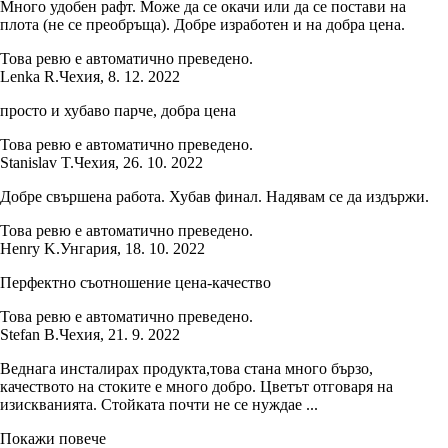
Много удобен рафт. Може да се окачи или да се постави на
плота (не се преобръща). Добре изработен и на добра цена.
Това ревю е автоматично преведено.
Lenka R.
Чехия
,
8. 12. 2022
просто и хубаво парче, добра цена
Това ревю е автоматично преведено.
Stanislav T.
Чехия
,
26. 10. 2022
Добре свършена работа. Хубав финал. Надявам се да издържи.
Това ревю е автоматично преведено.
Henry K.
Унгария
,
18. 10. 2022
Перфектно съотношение цена-качество
Това ревю е автоматично преведено.
Stefan B.
Чехия
,
21. 9. 2022
Веднага инсталирах продукта,това стана много бързо,
качеството на стоките е много добро. Цветът отговаря на
изискванията. Стойката почти не се нуждае ...
Покажи повече