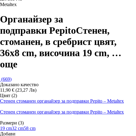
Metaltex
Органайзер за
подправки Pepito
Стенен,
стоманен, в сребрист цвят,
36x8 cm, височина 19 cm
, …
още
(
669
)
Доказано качество
11,90 € (23,27 Лв)
Цвят (2)
Стенен стоманен органайзер за подправки Pepito – Metaltex
Стенен стоманен органайзер за подправки Pepito – Metaltex
Размери (3)
19 cm
32 cm
58 cm
Добави