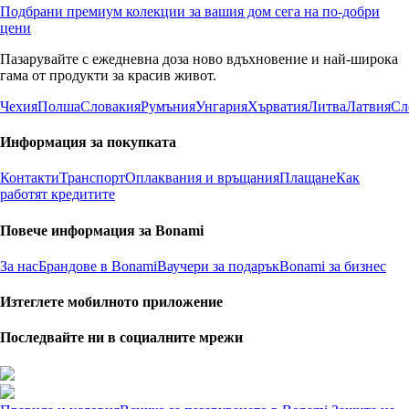
Подбрани премиум колекции за вашия дом сега на по-добри
цени
Пазарувайте с ежедневна доза ново вдъхновение и най-широка
гама от продукти за красив живот.
Чехия
Полша
Словакия
Румъния
Унгария
Хърватия
Литва
Латвия
Сл
Информация за покупката
Контакти
Транспорт
Оплаквания и връщания
Плащане
Как
работят кредитите
Повече информация за Bonami
За нас
Брандове в Bonami
Ваучери за подарък
Bonami за бизнес
Изтеглете мобилното приложение
Последвайте ни в социалните мрежи