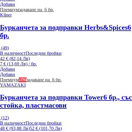
Добави
Премиум
задаване на 6 бр.
Kilner
Бурканчета за подправки Herbs&Spices
6
бр.
(
49
)
В наличност
Последни бройки
42 € (82,14 Лв)
7 € (13,69 Лв) / бр.
Добави
Добави
Премиум
-7%
задаване на 6 бр.
YAMAZAKI
Бурканчета за подправки Tower
6 бр., със
стойка, пластмасови
(
12
)
В наличност
Последни бройки
48 € (93,88 Лв)
52 € (101,70 Лв)