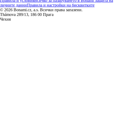
Правила и условия
Всичко за пазаруването в Bonami
Защита на
личните данни
Правила и настройки на бисквитките
© 2026 Bonami.cz, a.s. Всички права запазени.
Thámova 289/13, 186 00 Прага
Чехия