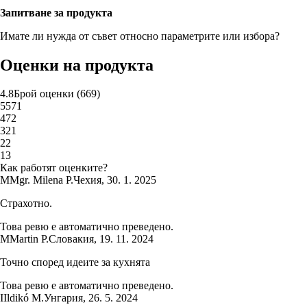
Запитване за продукта
Имате ли нужда от съвет относно параметрите или избора?
Оценки на продукта
4.8
Брой оценки
(
669
)
5
571
4
72
3
21
2
2
1
3
Как работят оценките?
M
Mgr. Milena P.
Чехия
,
30. 1. 2025
Страхотно.
Това ревю е автоматично преведено.
M
Martin P.
Словакия
,
19. 11. 2024
Точно според идеите за кухнята
Това ревю е автоматично преведено.
I
Ildikó M.
Унгария
,
26. 5. 2024