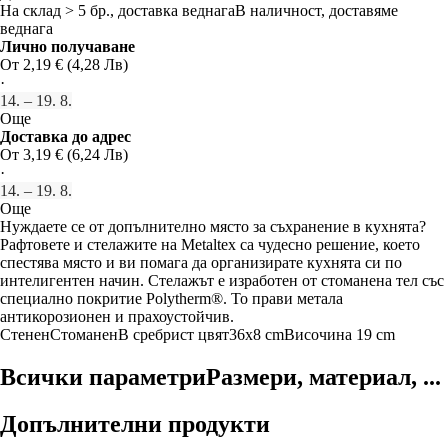
На склад > 5 бр., доставка веднага
В наличност, доставяме
веднага
Лично получаване
От 2,19 € (4,28 Лв)
·
14. – 19. 8.
Още
Доставка до адрес
От 3,19 € (6,24 Лв)
·
14. – 19. 8.
Още
Нуждаете се от допълнително място за съхранение в кухнята?
Рафтовете и стелажите на Metaltex са чудесно решение, което
спестява място и ви помага да организирате кухнята си по
интелигентен начин. Стелажът е изработен от стоманена тел със
специално покритие Polytherm®. То прави метала
антикорозионен и прахоустойчив.
Стенен
Стоманен
В сребрист цвят
36x8 cm
Височина 19 cm
Всички параметри
Размери, материал, ...
Допълнителни продукти