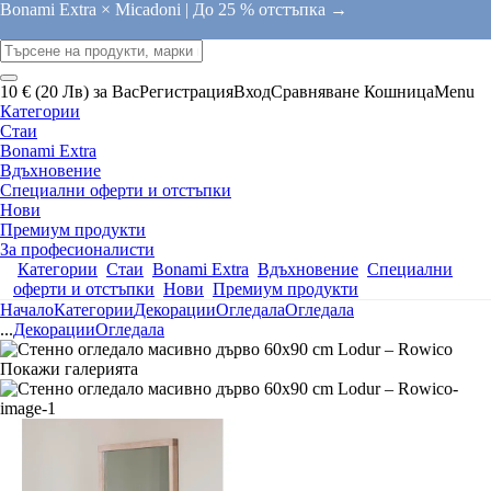
Bonami Extra × Micadoni |
До 25 % отстъпка →
10 € (20 Лв) за Вас
Регистрация
Вход
Сравняване
Кошница
Menu
Категории
Стаи
Bonami Extra
Вдъхновение
Специални оферти и отстъпки
Нови
Премиум продукти
За професионалисти
Категории
Стаи
Bonami Extra
Вдъхновение
Специални
оферти и отстъпки
Нови
Премиум продукти
Начало
Категории
Декорации
Огледала
Огледала
...
Декорации
Огледала
Покажи галерията