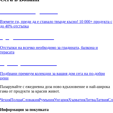
Summer Sale до -40%
Вземете ги, преди да е станало твърде късно! 10 000+ продукта с
до 40% отстъпка
Градина с отстъпка
Отстъпки на всичко необходимо за градината, балкона и
терасата
Премиум с отстъпка
Подбрани премиум колекции за вашия дом сега на по-добри
цени
Пазарувайте с ежедневна доза ново вдъхновение и най-широка
гама от продукти за красив живот.
Чехия
Полша
Словакия
Румъния
Унгария
Хърватия
Литва
Латвия
Сл
Информация за покупката