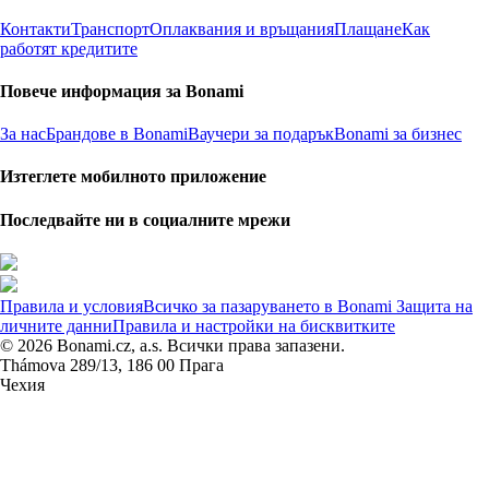
Контакти
Транспорт
Оплаквания и връщания
Плащане
Как
работят кредитите
Повече информация за Bonami
За нас
Брандове в Bonami
Ваучери за подарък
Bonami за бизнес
Изтеглете мобилното приложение
Последвайте ни в социалните мрежи
Правила и условия
Всичко за пазаруването в Bonami
Защита на
личните данни
Правила и настройки на бисквитките
© 2026 Bonami.cz, a.s. Всички права запазени.
Thámova 289/13, 186 00 Прага
Чехия