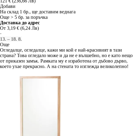
121 € (236,66 Лв)
Добави
На склад 1 бр., ще доставим веднага
Още > 5 бр. за поръчка
Доставка до адрес
От 3,19 € (6,24 Лв)
·
13. – 18. 8.
Още
Огледалце, огледалце, кажи ми кой е най-красивият в тази
страна? Това огледало може и да не е вълшебно, но е като нещо
от приказен замък. Рамката му е изработена от дъбово дърво,
което ухае прекрасно. А на стената то изглежда великолепно!