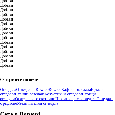
Добави
Добави
Добави
Добави
Добави
Добави
Добави
Добави
Добави
Добави
Добави
Добави
Добави
Добави
Добави
Открийте повече
Огледала
Огледала · Rowico
Rowico
Кафяви огледала
Кръгли
огледала
Стенни огледала
Козметични огледала
Стоящи
огледала
Огледала със светлини
Накланящи се огледала
Огледала
с рафтове
Увеличителни огледала
Сега в Bonami