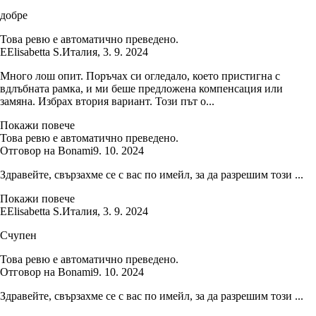
добре
Това ревю е автоматично преведено.
E
Elisabetta S.
Италия
,
3. 9. 2024
Много лош опит. Поръчах си огледало, което пристигна с
вдлъбната рамка, и ми беше предложена компенсация или
замяна. Избрах втория вариант. Този път о...
Покажи повече
Това ревю е автоматично преведено.
Отговор на Bonami
9. 10. 2024
Здравейте, свързахме се с вас по имейл, за да разрешим този ...
Покажи повече
E
Elisabetta S.
Италия
,
3. 9. 2024
Счупен
Това ревю е автоматично преведено.
Отговор на Bonami
9. 10. 2024
Здравейте, свързахме се с вас по имейл, за да разрешим този ...