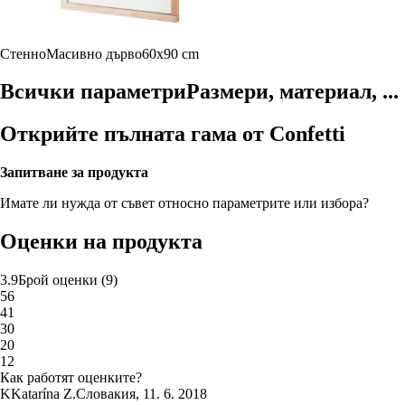
Стенно
Масивно дърво
60x90 cm
Всички параметри
Размери, материал, ...
Открийте пълната гама от Confetti
Запитване за продукта
Имате ли нужда от съвет относно параметрите или избора?
Оценки на продукта
3.9
Брой оценки
(
9
)
5
6
4
1
3
0
2
0
1
2
Как работят оценките?
K
Katarína Z.
Словакия
,
11. 6. 2018