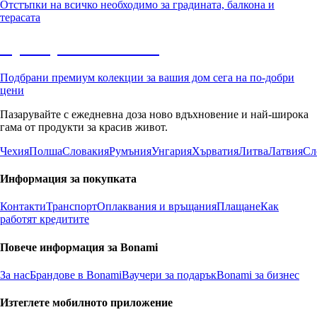
Отстъпки на всичко необходимо за градината, балкона и
терасата
Премиум с отстъпка
Подбрани премиум колекции за вашия дом сега на по-добри
цени
Пазарувайте с ежедневна доза ново вдъхновение и най-широка
гама от продукти за красив живот.
Чехия
Полша
Словакия
Румъния
Унгария
Хърватия
Литва
Латвия
Сл
Информация за покупката
Контакти
Транспорт
Оплаквания и връщания
Плащане
Как
работят кредитите
Повече информация за Bonami
За нас
Брандове в Bonami
Ваучери за подарък
Bonami за бизнес
Изтеглете мобилното приложение