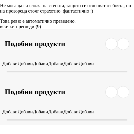
Не мога да ги сложа на стената, защото се отлепват от боята, но
на прозореца стоят страхотно, фантастично :)
Това ревю е автоматично преведено.
всички прегледи
(
9
)
Подобни продукти
Добави
Добави
Добави
Добави
Добави
Добави
Подобни продукти
Добави
Добави
Добави
Добави
Добави
Добави