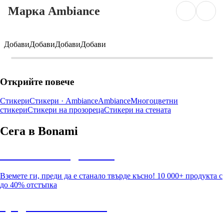
Марка Ambiance
Добави
Добави
Добави
Добави
Открийте повече
Стикери
Стикери · Ambiance
Ambiance
Многоцветни
стикери
Стикери на прозореца
Стикери на стената
Сега в Bonami
Summer Sale до -40%
Вземете ги, преди да е станало твърде късно! 10 000+ продукта с
до 40% отстъпка
Градина с отстъпка