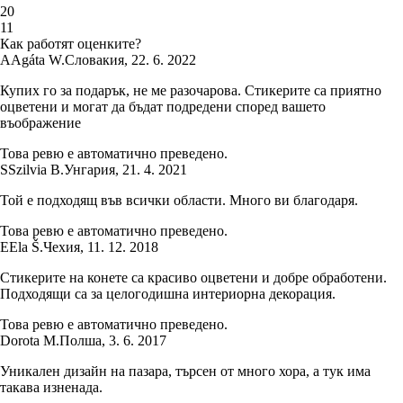
2
0
1
1
Как работят оценките?
A
Agáta W.
Словакия
,
22. 6. 2022
Купих го за подарък, не ме разочарова. Стикерите са приятно
оцветени и могат да бъдат подредени според вашето
въображение
Това ревю е автоматично преведено.
S
Szilvia B.
Унгария
,
21. 4. 2021
Той е подходящ във всички области. Много ви благодаря.
Това ревю е автоматично преведено.
E
Ela Š.
Чехия
,
11. 12. 2018
Стикерите на конете са красиво оцветени и добре обработени.
Подходящи са за целогодишна интериорна декорация.
Това ревю е автоматично преведено.
Dorota M.
Полша
,
3. 6. 2017
Уникален дизайн на пазара, търсен от много хора, а тук има
такава изненада.