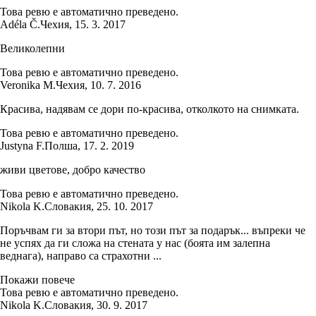
Това ревю е автоматично преведено.
Adéla Č.
Чехия
,
15. 3. 2017
Великолепни
Това ревю е автоматично преведено.
Veronika M.
Чехия
,
10. 7. 2016
Красива, надявам се дори по-красива, отколкото на снимката.
Това ревю е автоматично преведено.
Justyna F.
Полша
,
17. 2. 2019
живи цветове, добро качество
Това ревю е автоматично преведено.
Nikola K.
Словакия
,
25. 10. 2017
Поръчвам ги за втори път, но този път за подарък... въпреки че
не успях да ги сложа на стената у нас (боята им залепна
веднага), направо са страхотни ...
Покажи повече
Това ревю е автоматично преведено.
Nikola K.
Словакия
,
30. 9. 2017