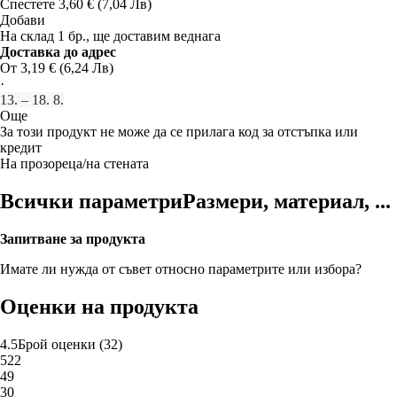
Спестете 3,60 € (7,04 Лв)
Добави
На склад 1 бр., ще доставим веднага
Доставка до адрес
От 3,19 € (6,24 Лв)
·
13. – 18. 8.
Още
За този продукт не може да се прилага код за отстъпка или
кредит
На прозореца/на стената
Всички параметри
Размери, материал, ...
Запитване за продукта
Имате ли нужда от съвет относно параметрите или избора?
Оценки на продукта
4.5
Брой оценки
(
32
)
5
22
4
9
3
0