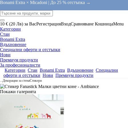
Bonami Extra × Micadoni |
До 25 % отстъпка →
10 € (20 Лв) за Вас
Регистрация
Вход
Сравняване
Кошница
Menu
Категории
Стаи
Bonami Extra
Вдъхновение
Специални оферти и отстъпки
Нови
Премиум продукти
За професионалисти
Категории
Стаи
Bonami Extra
Вдъхновение
Специални
оферти и отстъпки
Нови
Премиум продукти
...
Декорации за стена
Стикери
Покажи галерията