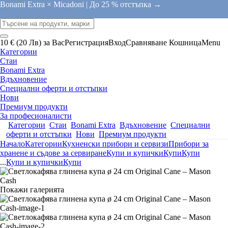
Bonami Extra × Micadoni |
До 25 % отстъпка →
10 € (20 Лв) за Вас
Регистрация
Вход
Сравняване
Кошница
Menu
Категории
Стаи
Bonami Extra
Вдъхновение
Специални оферти и отстъпки
Нови
Премиум продукти
За професионалисти
Категории
Стаи
Bonami Extra
Вдъхновение
Специални
оферти и отстъпки
Нови
Премиум продукти
Начало
Категории
Кухненски прибори и сервизи
Прибори за
хранене и съдове за сервиране
Купи и купички
Купи
Купи
...
Купи и купички
Купи
Покажи галерията