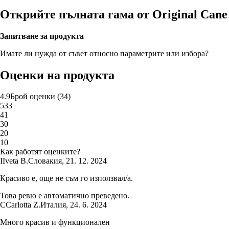
Открийте пълната гама от Original Cane
Запитване за продукта
Имате ли нужда от съвет относно параметрите или избора?
Оценки на продукта
4.9
Брой оценки
(
34
)
5
33
4
1
3
0
2
0
1
0
Как работят оценките?
I
Iveta B.
Словакия
,
21. 12. 2024
Красиво е, още не съм го използвал/а.
Това ревю е автоматично преведено.
C
Carlotta Z.
Италия
,
24. 6. 2024
Много красив и функционален