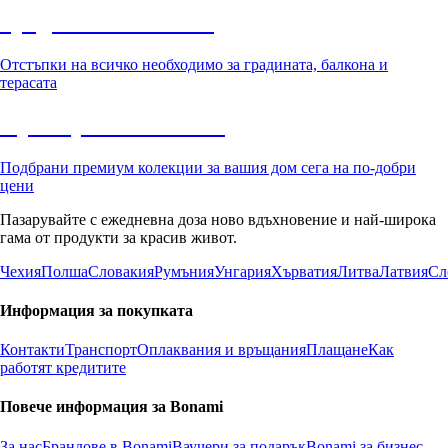
Градина с отстъпка
Отстъпки на всичко необходимо за градината, балкона и
терасата
Премиум с отстъпка
Подбрани премиум колекции за вашия дом сега на по-добри
цени
Пазарувайте с ежедневна доза ново вдъхновение и най-широка
гама от продукти за красив живот.
Чехия
Полша
Словакия
Румъния
Унгария
Хърватия
Литва
Латвия
Сл
Информация за покупката
Контакти
Транспорт
Оплаквания и връщания
Плащане
Как
работят кредитите
Повече информация за Bonami
За нас
Брандове в Bonami
Ваучери за подарък
Bonami за бизнес