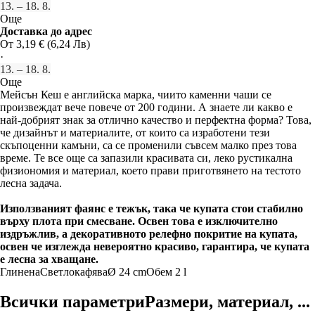
13. – 18. 8.
Още
Доставка до адрес
От 3,19 € (6,24 Лв)
·
13. – 18. 8.
Още
Мейсън Кеш е английска марка, чиито каменни чаши се
произвеждат вече повече от 200 години. А знаете ли какво е
най-добрият знак за отлично качество и перфектна форма? Това,
че дизайнът и материалите, от които са изработени тези
скъпоценни камъни, са се променили съвсем малко през това
време. Те все още са запазили красивата си, леко рустикална
физиономия и материал, което прави приготвянето на тестото
лесна задача.
Използваният фаянс е тежък, така че купата стои стабилно
върху плота при смесване. Освен това е изключително
издръжлив, а декоративното релефно покритие на купата,
освен че изглежда невероятно красиво, гарантира, че купата
е лесна за хващане.
Глинена
Светлокафява
Ø 24 cm
Обем 2 l
Всички параметри
Размери, материал, ...