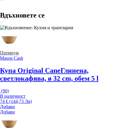
Вдъхновете се
Премиум
Mason Cash
Купа Original Cane
Глинена,
светлокафява, ø 32 cm, обем 5 l
(
90
)
В наличност
74 € (144,73 Лв)
Добави
Добави