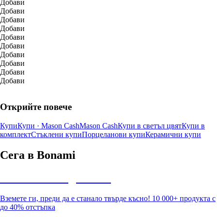
Добави
Добави
Добави
Добави
Добави
Добави
Добави
Добави
Добави
Добави
Открийте повече
Купи
Купи · Mason Cash
Mason Cash
Купи в светъл цвят
Купи в
комплект
Стъклени купи
Порцеланови купи
Керамични купи
Сега в Bonami
Summer Sale до -40%
Вземете ги, преди да е станало твърде късно! 10 000+ продукта с
до 40% отстъпка