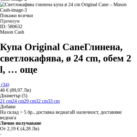
Покажи всички
Премиум
ID: 580632
Mason Cash
Купа Original Cane
Глинена,
светлокафява, ø 24 cm, обем 2
l
, …
още
(
34
)
46 € (89,97 Лв)
Диаметър (5)
21 cm
24 cm
29 cm
32 cm
33 cm
Добави
На склад > 5 бр., доставка веднага
В наличност, доставяме
веднага
Лично получаване
От 2,19 € (4,28 Лв)
·