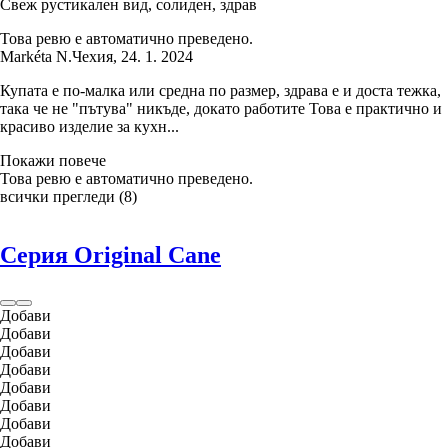
Свеж рустикален вид, солиден, здрав
Това ревю е автоматично преведено.
Markéta N.
Чехия
,
24. 1. 2024
Купата е по-малка или средна по размер, здрава е и доста тежка,
така че не "пътува" никъде, докато работите Това е практично и
красиво изделие за кухн...
Покажи повече
Това ревю е автоматично преведено.
всички прегледи
(
8
)
Серия Original Cane
Добави
Добави
Добави
Добави
Добави
Добави
Добави
Добави