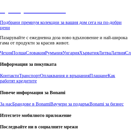
Премиум с отстъпка
Подбрани премиум колекции за вашия дом сега на по-добри
цени
Пазарувайте с ежедневна доза ново вдъхновение и най-широка
гама от продукти за красив живот.
Чехия
Полша
Словакия
Румъния
Унгария
Хърватия
Литва
Латвия
Сл
Информация за покупката
Контакти
Транспорт
Оплаквания и връщания
Плащане
Как
работят кредитите
Повече информация за Bonami
За нас
Брандове в Bonami
Ваучери за подарък
Bonami за бизнес
Изтеглете мобилното приложение
Последвайте ни в социалните мрежи