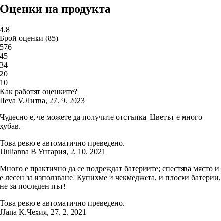
Оценки на продукта
4.8
Брой оценки
(
85
)
5
76
4
5
3
4
2
0
1
0
Как работят оценките?
I
Ieva V.
Литва
,
27. 9. 2023
Чудесно е, че можете да получите отстъпка. Цветът е много
хубав.
Това ревю е автоматично преведено.
J
Julianna B.
Унгария
,
2. 10. 2021
Много е практично да се подреждат батериите; спестява място и
е лесен за използване! Купихме и чекмеджета, и плоски батерии,
не за последен път!
Това ревю е автоматично преведено.
J
Jana K.
Чехия
,
27. 2. 2021