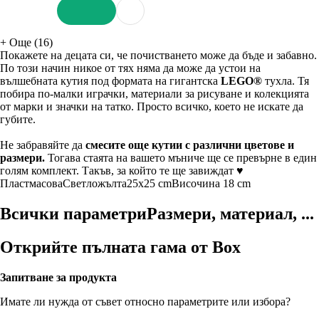
ДОБАВИ
+
Още (16)
Покажете на децата си, че почистването може да бъде и забавно.
По този начин никое от тях няма да може да устои на
вълшебната кутия под формата на гигантска
LEGO®
тухла. Тя
побира по-малки играчки, материали за рисуване и колекцията
от марки и значки на татко. Просто всичко, което не искате да
губите.
Не забравяйте да
смесите още кутии с различни цветове и
размери.
Тогава стаята на вашето мъниче ще се превърне в един
голям комплект. Такъв, за който те ще завиждат ♥
Пластмасова
Светложълта
25x25 cm
Височина 18 cm
Всички параметри
Размери, материал, ...
Открийте пълната гама от Box
Запитване за продукта
Имате ли нужда от съвет относно параметрите или избора?