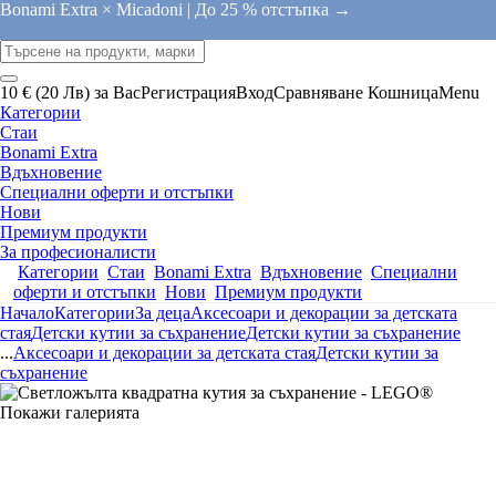
Bonami Extra × Micadoni |
До 25 % отстъпка →
10 € (20 Лв) за Вас
Регистрация
Вход
Сравняване
Кошница
Menu
Категории
Стаи
Bonami Extra
Вдъхновение
Специални оферти и отстъпки
Нови
Премиум продукти
За професионалисти
Категории
Стаи
Bonami Extra
Вдъхновение
Специални
оферти и отстъпки
Нови
Премиум продукти
Начало
Категории
За деца
Аксесоари и декорации за детската
стая
Детски кутии за съхранение
Детски кутии за съхранение
...
Аксесоари и декорации за детската стая
Детски кутии за
съхранение
Покажи галерията