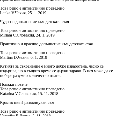
Това ревю е автоматично преведено.
Lenka V.
Чехия
,
25. 1. 2019
Чудесно допълнение към детската стая
Това ревю е автоматично преведено.
Miriam C.
Словакия
,
24. 1. 2019
Практично и красиво допълнение към детската стая
Това ревю е автоматично преведено.
Martina D.
Чехия
,
6. 1. 2019
Кутията за съхранение е много добре изработена, лесно се
издърпва, но в същото време се държи здраво. В нея може да се
побере разумно количество пълне...
Покажи повече
Това ревю е автоматично преведено.
Katarína V.
Словакия
,
15. 11. 2018
Красив цвят! развълнуван съм
Това ревю е автоматично преведено.
Veronika B.
Чехия
,
2. 11. 2018