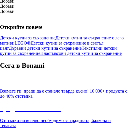
Добави
Добави
Добави
Открийте повече
Детски кутии за съхранение
Детски кутии за съхранение с лего
мотиви
LEGO®
Детски кутии за съхранение в светъл
цвят
Дървени детски кутии за съхранение
Текстилни детски
кутии за съхранение
Пластмасови детски кутии за съхранение
Сега в Bonami
Summer Sale до -40%
Вземете ги, преди да е станало твърде късно! 10 000+ продукта с
до 40% отстъпка
Градина с отстъпка
Отстъпки на всичко необходимо за градината, балкона и
терасата