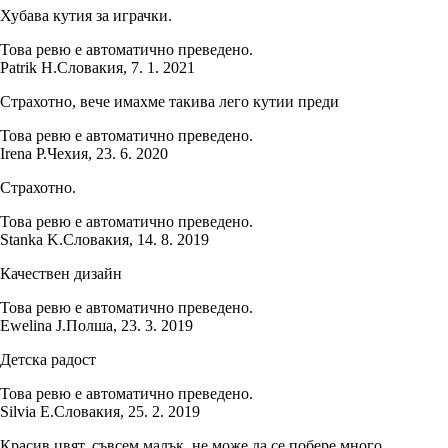
Хубава кутия за играчки.
Това ревю е автоматично преведено.
Patrik H.
Словакия
,
7. 1. 2021
Страхотно, вече имахме такива лего кутии преди
Това ревю е автоматично преведено.
Irena P.
Чехия
,
23. 6. 2020
Страхотно.
Това ревю е автоматично преведено.
Stanka K.
Словакия
,
14. 8. 2019
Качествен дизайн
Това ревю е автоматично преведено.
Ewelina J.
Полша
,
23. 3. 2019
Детска радост
Това ревю е автоматично преведено.
Silvia E.
Словакия
,
25. 2. 2019
Красив цвят..съвсем малък, не може да се побере много