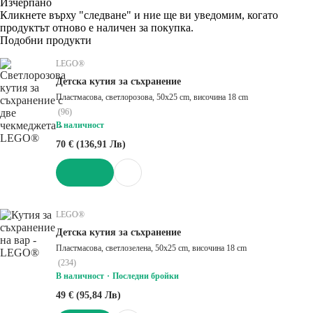
Изчерпанo
Кликнете върху "следване" и ние ще ви уведомим, когато
продуктът отново е наличен за покупка.
Подобни продукти
LEGO®
Детска кутия за съхранение
Пластмасова, светлорозова, 50x25 cm, височина 18 cm
(
96
)
В наличност
70 € (136,91 Лв)
ДОБАВИ
LEGO®
Детска кутия за съхранение
Пластмасова, светлозелена, 50x25 cm, височина 18 cm
(
234
)
В наличност
Последни бройки
49 € (95,84 Лв)