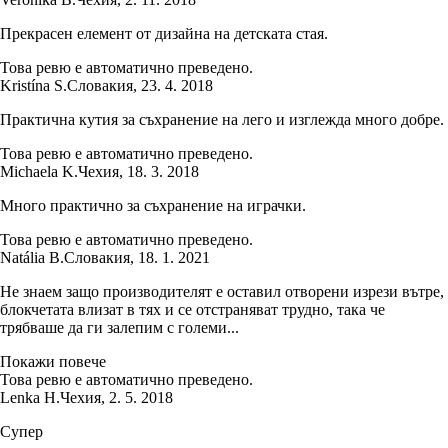
Прекрасен елемент от дизайна на детската стая.
Това ревю е автоматично преведено.
Kristína S.
Словакия
,
23. 4. 2018
Практична кутия за съхранение на лего и изглежда много добре.
Това ревю е автоматично преведено.
Michaela K.
Чехия
,
18. 3. 2018
Много практично за съхранение на играчки.
Това ревю е автоматично преведено.
Natália B.
Словакия
,
18. 1. 2021
Не знаем защо производителят е оставил отворени изрези вътре,
блокчетата влизат в тях и се отстраняват трудно, така че
трябваше да ги залепим с големи...
Покажи повече
Това ревю е автоматично преведено.
Lenka H.
Чехия
,
2. 5. 2018
Супер