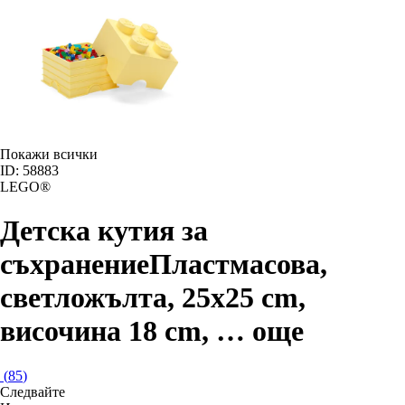
Покажи всички
ID: 58883
LEGO®
Детска кутия за
съхранение
Пластмасова,
светложълта, 25x25 cm,
височина 18 cm
, …
още
(
85
)
Следвайте