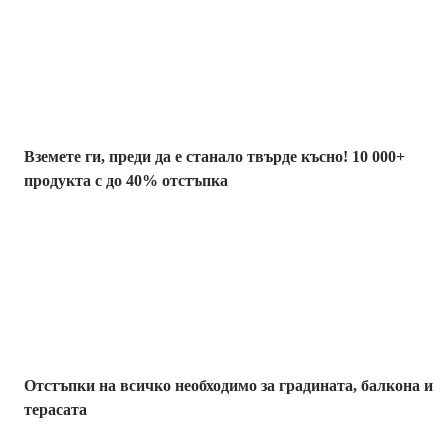
Summer Sale до
-40%
Вземете ги, преди да е станало твърде късно! 10 000+
продукта с до 40% отстъпка
Градина с
отстъпка
Отстъпки на всичко необходимо за градината, балкона и
терасата