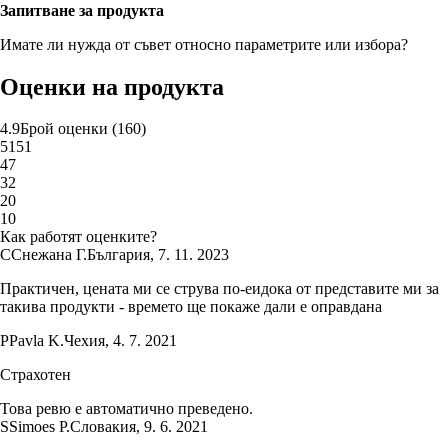
Запитване за продукта
Имате ли нужда от съвет относно параметрите или избора?
Оценки на продукта
4.9
Брой оценки
(
160
)
5
151
4
7
3
2
2
0
1
0
Как работят оценките?
С
Снежана Г.
България
,
7. 11. 2023
Практичен, цената ми се струва по-еидока от представите ми за
такива продукти - времето ще покаже дали е оправдана
P
Pavla K.
Чехия
,
4. 7. 2021
Страхотен
Това ревю е автоматично преведено.
S
Simoes P.
Словакия
,
9. 6. 2021