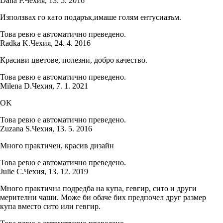
Dana P.
Чехия
,
13. 5. 2016
Използвах го като подарък,имаше голям ентусиазъм.
Това ревю е автоматично преведено.
Radka K.
Чехия
,
24. 4. 2016
Красиви цветове, полезни, добро качество.
Това ревю е автоматично преведено.
Milena D.
Чехия
,
7. 1. 2021
OK
Това ревю е автоматично преведено.
Zuzana S.
Чехия
,
13. 5. 2016
Много практичен, красив дизайн
Това ревю е автоматично преведено.
Julie C.
Чехия
,
13. 12. 2019
Много практична подредба на купа, гевгир, сито и други
мерителни чаши. Може би обаче бих предпочел друг размер
купа вместо сито или гевгир.