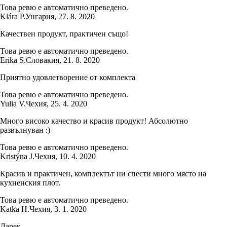
Това ревю е автоматично преведено.
Klára P.
Унгария
,
27. 8. 2020
Качествен продукт, практичен също!
Това ревю е автоматично преведено.
Erika S.
Словакия
,
21. 8. 2020
Приятно удовлетворение от комплекта
Това ревю е автоматично преведено.
Yulia V.
Чехия
,
25. 4. 2020
Много високо качество и красив продукт! Абсолютно
развълнуван :)
Това ревю е автоматично преведено.
Kristýna J.
Чехия
,
10. 4. 2020
Красив и практичен, комплектът ни спести много място на
кухненския плот.
Това ревю е автоматично преведено.
Katka H.
Чехия
,
3. 1. 2020
Дарек