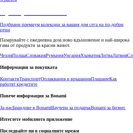
Премиум с отстъпка
Подбрани премиум колекции за вашия дом сега на по-добри
цени
Пазарувайте с ежедневна доза ново вдъхновение и най-широка
гама от продукти за красив живот.
Чехия
Полша
Словакия
Румъния
Унгария
Хърватия
Литва
Латвия
Сл
Информация за покупката
Контакти
Транспорт
Оплаквания и връщания
Плащане
Как
работят кредитите
Повече информация за Bonami
За нас
Брандове в Bonami
Ваучери за подарък
Bonami за бизнес
Изтеглете мобилното приложение
Последвайте ни в социалните мрежи