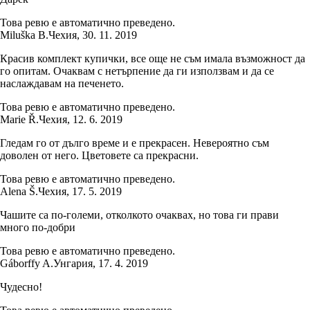
Това ревю е автоматично преведено.
Miluška B.
Чехия
,
30. 11. 2019
Красив комплект купички, все още не съм имала възможност да
го опитам. Очаквам с нетърпение да ги използвам и да се
наслаждавам на печенето.
Това ревю е автоматично преведено.
Marie Ř.
Чехия
,
12. 6. 2019
Гледам го от дълго време и е прекрасен. Невероятно съм
доволен от него. Цветовете са прекрасни.
Това ревю е автоматично преведено.
Alena Š.
Чехия
,
17. 5. 2019
Чашите са по-големи, отколкото очаквах, но това ги прави
много по-добри
Това ревю е автоматично преведено.
Gáborffy A.
Унгария
,
17. 4. 2019
Чудесно!