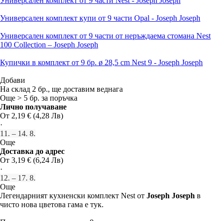
Универсален комплект от 9 части Nest - Joseph Joseph
Универсален комплект купи от 9 части Opal - Joseph Joseph
Универсален комплект от 9 части от неръждаема стомана Nest
100 Collection – Joseph Joseph
Купички в комплект от 9 бр. ø 28,5 cm Nest 9 - Joseph Joseph
Добави
На склад 2 бр., ще доставим веднага
Още > 5 бр. за поръчка
Лично получаване
От 2,19 € (4,28 Лв)
·
11. – 14. 8.
Още
Доставка до адрес
От 3,19 € (6,24 Лв)
·
12. – 17. 8.
Още
Легендарният кухненски комплект Nest от
Joseph Joseph
в
чисто нова цветова гама е тук.