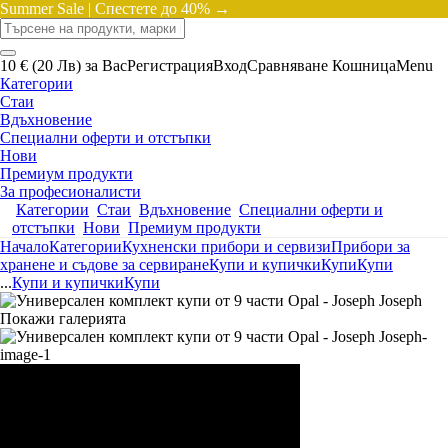
Summer Sale |
Спестете до 40% →
10 € (20 Лв) за Вас
Регистрация
Вход
Сравняване
Кошница
Menu
Категории
Стаи
Вдъхновение
Специални оферти и отстъпки
Нови
Премиум продукти
За професионалисти
Категории
Стаи
Вдъхновение
Специални оферти и
отстъпки
Нови
Премиум продукти
Начало
Категории
Кухненски прибори и сервизи
Прибори за
хранене и съдове за сервиране
Купи и купички
Купи
Купи
...
Купи и купички
Купи
Покажи галерията