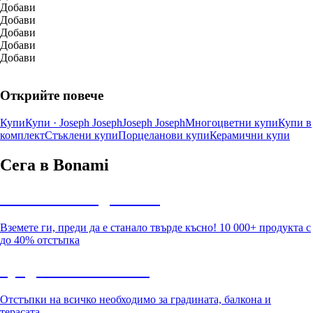
Добави
Добави
Добави
Добави
Добави
Открийте повече
Купи
Купи · Joseph Joseph
Joseph Joseph
Многоцветни купи
Купи в
комплект
Стъклени купи
Порцеланови купи
Керамични купи
Сега в Bonami
Summer Sale до -40%
Вземете ги, преди да е станало твърде късно! 10 000+ продукта с
до 40% отстъпка
Градина с отстъпка
Отстъпки на всичко необходимо за градината, балкона и
терасата