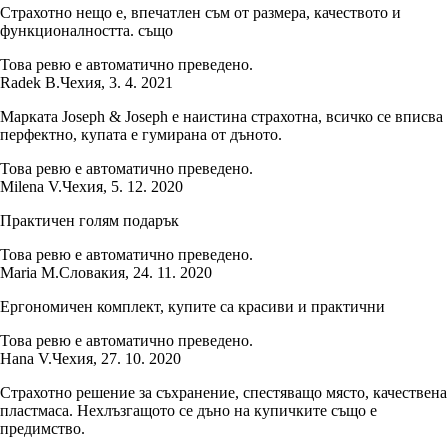
Страхотно нещо е, впечатлен съм от размера, качеството и
функционалността. също
Това ревю е автоматично преведено.
Radek B.
Чехия
,
3. 4. 2021
Марката Joseph & Joseph е наистина страхотна, всичко се вписва
перфектно, купата е гумирана от дъното.
Това ревю е автоматично преведено.
Milena V.
Чехия
,
5. 12. 2020
Практичен голям подарък
Това ревю е автоматично преведено.
Maria M.
Словакия
,
24. 11. 2020
Ергономичен комплект, купите са красиви и практични
Това ревю е автоматично преведено.
Hana V.
Чехия
,
27. 10. 2020
Страхотно решение за съхранение, спестяващо място, качествена
пластмаса. Нехлъзгащото се дъно на купичките също е
предимство.