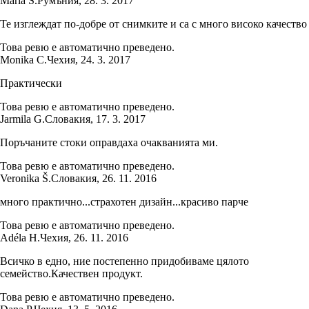
Maria S.
Румъния
,
28. 3. 2017
Те изглеждат по-добре от снимките и са с много високо качество
Това ревю е автоматично преведено.
Monika C.
Чехия
,
24. 3. 2017
Практически
Това ревю е автоматично преведено.
Jarmila G.
Словакия
,
17. 3. 2017
Поръчаните стоки оправдаха очакванията ми.
Това ревю е автоматично преведено.
Veronika Š.
Словакия
,
26. 11. 2016
много практично...страхотен дизайн...красиво парче
Това ревю е автоматично преведено.
Adéla H.
Чехия
,
26. 11. 2016
Всичко в едно, ние постепенно придобиваме цялото
семейство.Качествен продукт.
Това ревю е автоматично преведено.