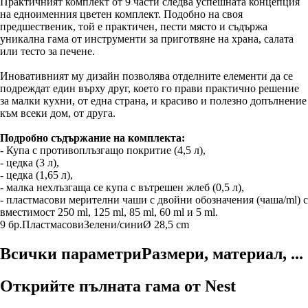
Практичният комплект от 9 части следва успешната концепция
на едноименния цветен комплект. Подобно на своя
предшественик, той е практичен, пести място и съдържа
уникална гама от инструменти за приготвяне на храна, салата
или тесто за печене.
Иновативният му дизайн позволява отделните елементи да се
подреждат един върху друг, което го прави практично решение
за малки кухни, от една страна, и красиво и полезно допълнение
към всеки дом, от друга.
Подробно съдържание на комплекта:
- Купа с противоплъзгащо покритие (4,5 л),
- цедка (3 л),
- цедка (1,65 л),
- малка нехлъзгаща се купа с вътрешен жлеб (0,5 л),
- пластмасови мерителни чаши с двойни обозначения (чаша/ml) с
вместимост 250 ml, 125 ml, 85 ml, 60 ml и 5 ml.
9 бр.
Пластмасови
Зелени/сини
Ø 28,5 cm
Всички параметри
Размери, материал, ...
Открийте пълната гама от Nest