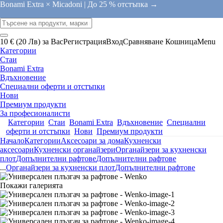
Bonami Extra × Micadoni |
До 25 % отстъпка →
10 € (20 Лв) за Вас
Регистрация
Вход
Сравняване
Кошница
Menu
Категории
Стаи
Bonami Extra
Вдъхновение
Специални оферти и отстъпки
Нови
Премиум продукти
За професионалисти
Категории
Стаи
Bonami Extra
Вдъхновение
Специални
оферти и отстъпки
Нови
Премиум продукти
Начало
Категории
Аксесоари за дома
Кухненски
аксесоари
Кухненски органайзери
Органайзери за кухненски
плот
Допълнителни рафтове
Допълнителни рафтове
...
Органайзери за кухненски плот
Допълнителни рафтове
Покажи галерията