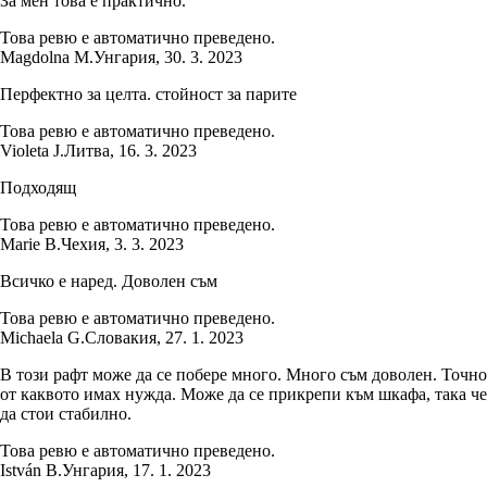
За мен това е практично.
Това ревю е автоматично преведено.
Magdolna M.
Унгария
,
30. 3. 2023
Перфектно за целта. стойност за парите
Това ревю е автоматично преведено.
Violeta J.
Литва
,
16. 3. 2023
Подходящ
Това ревю е автоматично преведено.
Marie B.
Чехия
,
3. 3. 2023
Всичко е наред. Доволен съм
Това ревю е автоматично преведено.
Michaela G.
Словакия
,
27. 1. 2023
В този рафт може да се побере много. Много съм доволен. Точно
от каквото имах нужда. Може да се прикрепи към шкафа, така че
да стои стабилно.
Това ревю е автоматично преведено.
István B.
Унгария
,
17. 1. 2023