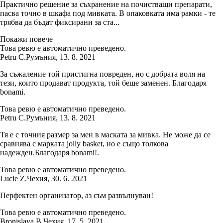
Практично решение за съхранение на почистващи препарати,
пасва точно в шкафа под мивката. В опаковката има рамки - те
трябва да бъдат фиксирани за ста...
Покажи повече
Това ревю е автоматично преведено.
Petru C.
Румъния
,
13. 8. 2021
За съжаление той пристигна повреден, но с добрата воля на
тези, които продават продукта, той беше заменен. Благодаря
bonami.
Това ревю е автоматично преведено.
Petru C.
Румъния
,
13. 8. 2021
Тя е с точния размер за мен в маската за мивка. Не може да се
сравнява с марката jolly basket, но е също толкова
надежден.Благодаря bonami!.
Това ревю е автоматично преведено.
Lucie Z.
Чехия
,
30. 6. 2021
Перфектен организатор, аз съм развълнуван!
Това ревю е автоматично преведено.
Bronislava B.
Чехия
,
17. 5. 2021