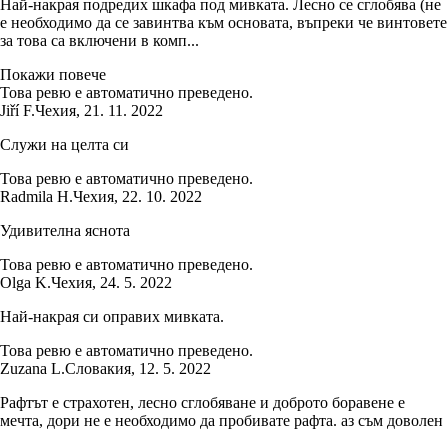
Най-накрая подредих шкафа под мивката. Лесно се сглобява (не
е необходимо да се завинтва към основата, въпреки че винтовете
за това са включени в комп...
Покажи повече
Това ревю е автоматично преведено.
Jiří F.
Чехия
,
21. 11. 2022
Служи на целта си
Това ревю е автоматично преведено.
Radmila H.
Чехия
,
22. 10. 2022
Удивителна яснота
Това ревю е автоматично преведено.
Olga K.
Чехия
,
24. 5. 2022
Най-накрая си оправих мивката.
Това ревю е автоматично преведено.
Zuzana L.
Словакия
,
12. 5. 2022
Рафтът е страхотен, лесно сглобяване и доброто боравене е
мечта, дори не е необходимо да пробивате рафта. аз съм доволен