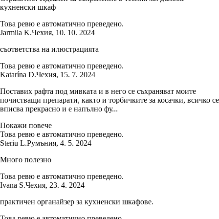
кухненски шкаф
Това ревю е автоматично преведено.
Jarmila K.
Чехия
,
10. 10. 2024
съответства на илюстрацията
Това ревю е автоматично преведено.
Katarína D.
Чехия
,
15. 7. 2024
Поставих рафта под мивката и в него се съхраняват моите
почистващи препарати, както и торбичките за косачки, всичко се
вписва прекрасно и е напълно фу...
Покажи повече
Това ревю е автоматично преведено.
Steriu L.
Румъния
,
4. 5. 2024
Много полезно
Това ревю е автоматично преведено.
Ivana S.
Чехия
,
23. 4. 2024
практичен органайзер за кухненски шкафове.
Това ревю е автоматично преведено.