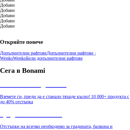
Добави
Добави
Добави
Добави
Добави
Открийте повече
Допълнителни рафтове
Допълнителни рафтове ·
Wenko
Wenko
Бели допълнителни рафтове
Сега в Bonami
Summer Sale до -40%
Вземете ги, преди да е станало твърде късно! 10 000+ продукта с
до 40% отстъпка
Градина с отстъпка
Отстъпки на всичко необходимо за градината, балкона и