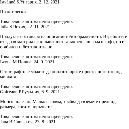
Istvánné S.
Унгария
,
2. 12. 2021
Практически
Това ревю е автоматично преведено.
Julia S.
Чехия
,
22. 11. 2021
Продуктът отговаря на описанието/изображението. Изработен е
от здрав материал с възможност за закрепване към шкафа, но е
стабилен и без завинтване.
Това ревю е автоматично преведено.
Iwona M.
Полша
,
24. 9. 2021
С тези рафтове можете да оползотворите пространството под
мивката.
Това ревю е автоматично преведено.
Goiceanu P.
Румъния
,
6. 9. 2021
Много полезно. Малко е голям, трябва да вземете предвид
размера, когато поръчвате.
Това ревю е автоматично преведено.
Jana B.
Словакия
,
23. 8. 2021