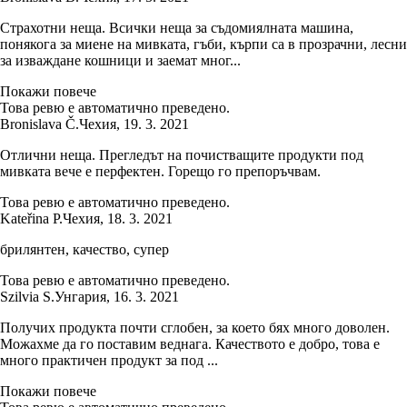
Страхотни неща. Всички неща за съдомиялната машина,
понякога за миене на мивката, гъби, кърпи са в прозрачни, лесни
за изваждане кошници и заемат мног...
Покажи повече
Това ревю е автоматично преведено.
Bronislava Č.
Чехия
,
19. 3. 2021
Отлични неща. Прегледът на почистващите продукти под
мивката вече е перфектен. Горещо го препоръчвам.
Това ревю е автоматично преведено.
Kateřina P.
Чехия
,
18. 3. 2021
брилянтен, качество, супер
Това ревю е автоматично преведено.
Szilvia S.
Унгария
,
16. 3. 2021
Получих продукта почти сглобен, за което бях много доволен.
Можахме да го поставим веднага. Качеството е добро, това е
много практичен продукт за под ...
Покажи повече