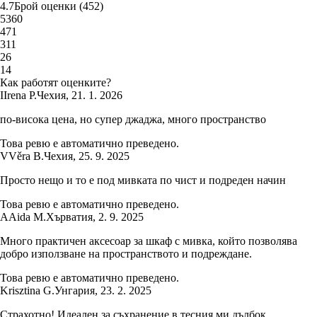
4.7
Брой оценки
(
452
)
5
360
4
71
3
11
2
6
1
4
Как работят оценките?
I
Irena P.
Чехия
,
21. 1. 2026
по-висока цена, но супер джаджа, много пространство
Това ревю е автоматично преведено.
V
Věra B.
Чехия
,
25. 9. 2025
Просто нещо и то е под мивката по чист и подреден начин
Това ревю е автоматично преведено.
A
Aida M.
Хърватия
,
2. 9. 2025
Много практичен аксесоар за шкаф с мивка, който позволява
добро използване на пространството и подреждане.
Това ревю е автоматично преведено.
Krisztina G.
Унгария
,
23. 2. 2025
Страхотно! Идеален за съхранение в тесния ми дълбок