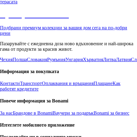
терасата
Премиум с отстъпка
Подбрани премиум колекции за вашия дом сега на по-добри
цени
Пазарувайте с ежедневна доза ново вдъхновение и най-широка
гама от продукти за красив живот.
Чехия
Полша
Словакия
Румъния
Унгария
Хърватия
Литва
Латвия
Сл
Информация за покупката
Контакти
Транспорт
Оплаквания и връщания
Плащане
Как
работят кредитите
Повече информация за Bonami
За нас
Брандове в Bonami
Ваучери за подарък
Bonami за бизнес
Изтеглете мобилното приложение
Последвайте ни в социалните мрежи