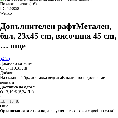
Покажи всички
(+6)
ID: 523858
Wenko
Допълнителен рафт
Метален,
бял, 23x45 cm, височина 45 cm
,
…
още
(
452
)
Доказано качество
61 € (119,31 Лв)
Добави
На склад > 5 бр., доставка веднага
В наличност, доставяме
веднага
Доставка до адрес
От 3,19 € (6,24 Лв)
·
13. – 18. 8.
Още
Организацията е важна
, а в кухнята това важи с двойна сила!