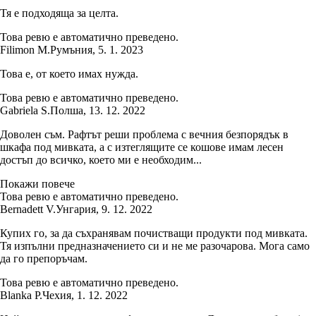
Тя е подходяща за целта.
Това ревю е автоматично преведено.
Filimon M.
Румъния
,
5. 1. 2023
Това е, от което имах нужда.
Това ревю е автоматично преведено.
Gabriela S.
Полша
,
13. 12. 2022
Доволен съм. Рафтът реши проблема с вечния безпорядък в
шкафа под мивката, а с изтеглящите се кошове имам лесен
достъп до всичко, което ми е необходим...
Покажи повече
Това ревю е автоматично преведено.
Bernadett V.
Унгария
,
9. 12. 2022
Купих го, за да съхранявам почистващи продукти под мивката.
Тя изпълни предназначението си и не ме разочарова. Мога само
да го препоръчам.
Това ревю е автоматично преведено.
Blanka P.
Чехия
,
1. 12. 2022