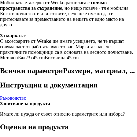
Мобилната етажерка от Wenko разполага с
голямо
пространство за съхранение
, но нещо повече - тя е мобилна.
Когато почиствате или готвите, вече не е нужно да се
притеснявате за преместването на нещата от едно място на
друго.
За марката
:
С аксесоарите от
Wenko
ще имате усещането, че те вършат
голяма част от работата вместо вас. Марката знае, че
практичните помощници са в основата на лесното почистване.
Метален
Бял
23x45 cm
Височина 45 cm
Всички параметри
Размери, материал, ...
Инструкции и документация
Ръководство
Запитване за продукта
Имате ли нужда от съвет относно параметрите или избора?
Оценки на продукта