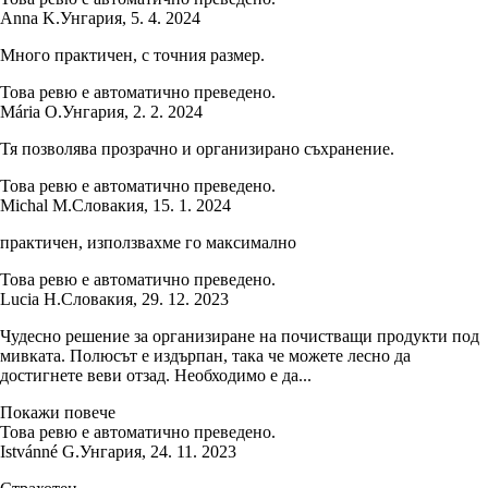
Anna K.
Унгария
,
5. 4. 2024
Много практичен, с точния размер.
Това ревю е автоматично преведено.
Mária O.
Унгария
,
2. 2. 2024
Тя позволява прозрачно и организирано съхранение.
Това ревю е автоматично преведено.
Michal M.
Словакия
,
15. 1. 2024
практичен, използвахме го максимално
Това ревю е автоматично преведено.
Lucia H.
Словакия
,
29. 12. 2023
Чудесно решение за организиране на почистващи продукти под
мивката. Полюсът е издърпан, така че можете лесно да
достигнете веви отзад. Необходимо е да...
Покажи повече
Това ревю е автоматично преведено.
Istvánné G.
Унгария
,
24. 11. 2023